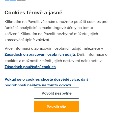
modernější vzhled
. Vývojáři přihodili i maticovou verzi
Cookies férově a jasně
televizního programu.
"Navíc ve sledování rozkoukaného
pořadu teď mohou uživatelé
pokračovat tam, kde
Kliknutím na Povolit vše nám umožníte použití cookies pro
naposledy skončili
,"
doplňuje Aleš Krejčí, manažer
funkční, analytické a marketingové účely na tomto
digitálních inovací společnosti O2
zařízení. Kliknutím na Povolit nezbytné můžete jejich
Operátor zpracovává všechny výtky svých uživatelů a snaží
zpracování úplně zakázat.
se podle nich appku vylepšovat
na základě uživatelské
Více informací o zpracování osobních údajů naleznete v
zkušenosti
.
"V souvislosti s tím, je v ní integrován systém
Zásadách o zpracování osobních údajů
. Další informace o
pro zasílání zpětné vazby přímo z telefonu. Stačí tak
cookies a možnosti změnit jejich nastavení naleznete v
mobilem jen zatřást a popsat, co se zákazníkovi líbí nebo
Zásadách používání cookies
.
naopak, co nefunguje správně,"
vysvětluje Aleš Krejčí.
Pokud se o cookies chcete dozvědět více, další
Miloš Felix, lídr mobilní divize společnosti Etnetera, k tomu
podrobnosti najdete na tomto odkazu.
dodává, že cílem bylo ji
přizpůsobit všem platformám
, na
kterých lze O2 TV sledovat.
"Snažili jsme se, aby aplikace
Povolit nezbytné
byla nadčasová. Využili jsme proto
nejmodernější
programovací jazyky i design
,"
sděluje Miloš Felix.
Povolit vše