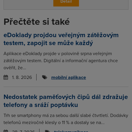
Detail
Přečtěte si také
eDoklady projdou veřejným zátěžovým
testem, zapojit se může každý
Aplikace eDoklady projde v polovině srpna veřejným
zátěžovým testem. Digitální a informační agentura chce
ověřit, že...
1. 8. 2026
mobilní aplikace
Nedostatek paměťových čipů dál zdražuje
telefony a sráží poptávku
Trh se smartphony má za sebou další slabé čtvrtletí. Dodávky
telefonů meziročně klesly o 11 % a dostaly se na...
28. 7. 2026