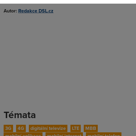
26. 6. 2018
Autor:
Redakce DSL.cz
Témata
3G
4G
digitální televize
LTE
MBB
mobilní aplikace
mobilní internet
mobilní telefon