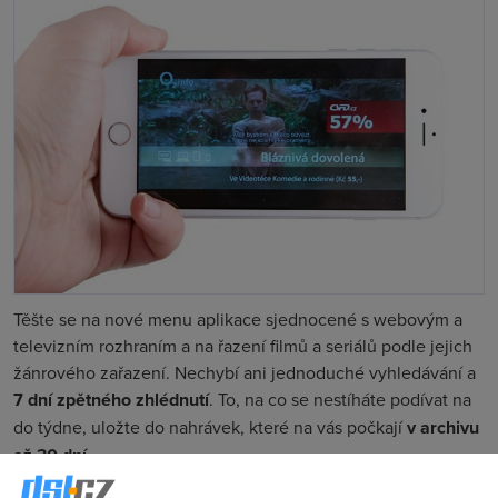
Těšte se na nové menu aplikace sjednocené s webovým a
televizním rozhraním a na řazení filmů a seriálů podle jejich
žánrového zařazení. Nechybí ani jednoduché vyhledávání a
7 dní zpětného zhlédnutí
. To, na co se nestíháte podívat na
do týdne, uložte do nahrávek, které na vás počkají
v archivu
až 30 dní
.
Aplikace navíc podstatně zrychlila. Má
vylepšené ovládání a