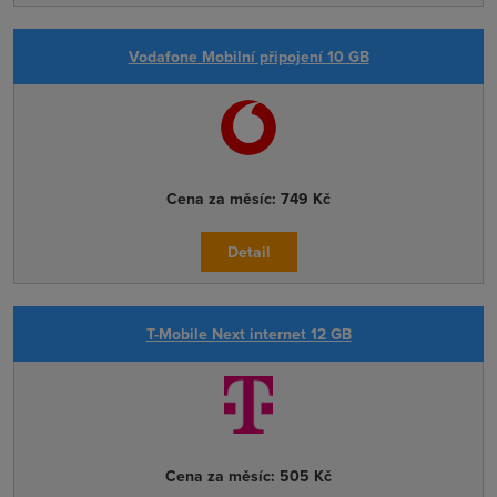
Vodafone Mobilní připojení 10 GB
Cena za měsíc:
749 Kč
Detail
T-Mobile Next internet 12 GB
Cena za měsíc:
505 Kč