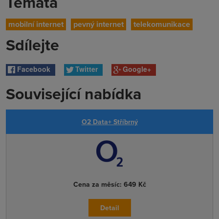
Témata
mobilní internet
pevný internet
telekomunikace
Sdílejte
Facebook
Twitter
Google+
Související nabídka
O2 Data+ Stříbrný
Cena za měsíc:
649 Kč
Detail