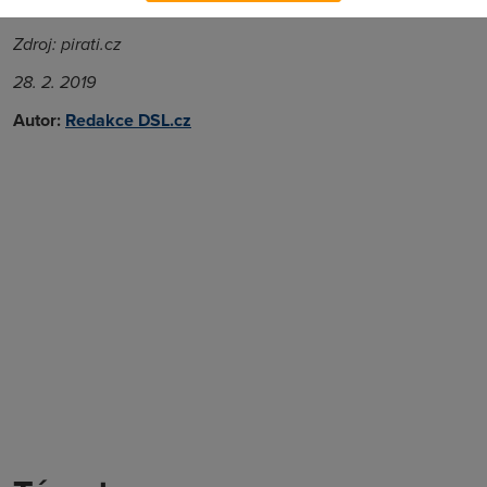
rychlé.
Zdroj: pirati.cz
28. 2. 2019
Autor:
Redakce DSL.cz