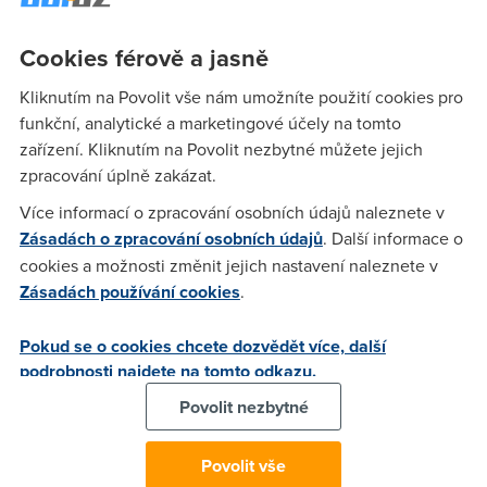
částky.
Politická strana taky ale navrhuje, aby se zkrátila
doba
Cookies férově a jasně
přenosu čísla
k jinému operátorovi. Teď můžete číslo
Kliknutím na Povolit vše nám umožníte použití cookies pro
provozovat u někoho jiného za 10 dní. Novela by však měla
funkční, analytické a marketingové účely na tomto
navrhovat
zkrátcení této doby na 2 dny
, to ale není zatím
zařízení. Kliknutím na Povolit nezbytné můžete jejich
jisté.
zpracování úplně zakázat.
Andrej Babiš má taky vlastní představu
o novele upravující
Více informací o zpracování osobních údajů naleznete v
zákon o telekomunikaci. Podle tiskové konference, kterou
Zásadách o zpracování osobních údajů
. Další informace o
uspořádal, chce taky zkrátit dobu přenosu čísla, navíc taky
cookies a možnosti změnit jejich nastavení naleznete v
to, že nebudete už muset
se svým starým operátorem
nic
Zásadách používání cookies
.
řešit, všechno zařídíte u toho nového.
Co se týče smluv na dobu určitou a odstoupení od nich, má
Pokud se o cookies chcete dozvědět více, další
ještě smělejší návrh, a to ten, že byste
nemuseli platit
podrobnosti najdete na tomto odkazu.
žádnou pokutu
, stačilo by být u operátora alespoň 3 měsíce.
Povolit nezbytné
Lépe by na tom měli být i živnostníci. Novela už dokonce
včera
prošla prvním čtením
, teď má před sebou celý
Povolit vše
schvalovací proces. Vypadá to ale, že schvalování bude