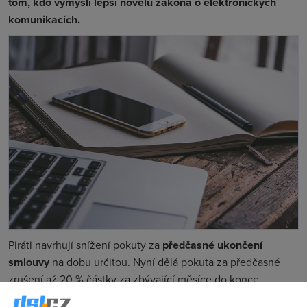
tom, kdo vymyslí lepší novelu zákona o elektronických
komunikacích.
Piráti navrhují snížení pokuty za
předčasné ukončení
smlouvy
na dobu určitou. Nyní dělá pokuta za předčasné
zrušení až 20 % částky za zbývající měsíce do konce
paušálu. Piráti ale navrhují, aby to bylo
nanejvýš 5 %
z této