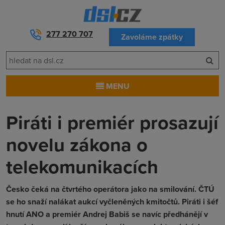
277 270 707
Zavoláme zpátky
MENU
Piráti i premiér prosazují
novelu zákona o
telekomunikacích
Česko čeká na čtvrtého operátora jako na smilování. ČTÚ
se ho snaží nalákat aukcí vyčleněných kmitočtů. Piráti i šéf
hnutí ANO a premiér Andrej Babiš se navíc předhánějí v