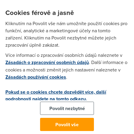
Placení je navíc ještě
bezpečnější než placení kartou
. Stačí
Cookies férově a jasně
vám k tomu mít iPhone 6 a vyšší, jakékoliv hodinky od Applu
a kartu od banky, u níž má Apple Pay podporu. Apple už
Kliknutím na Povolit vše nám umožníte použití cookies pro
pustil ven aktualizaci, díky níž službu najdete v App Storu.
funkční, analytické a marketingové účely na tomto
Nebo ji používejte rovnou přes
předinstalovanou appku
zařízení. Kliknutím na Povolit nezbytné můžete jejich
Wallet
.
zpracování úplně zakázat.
Při samotném placení se budete muset nejdřív identifikovat
Více informací o zpracování osobních údajů naleznete v
pomocí Touch ID, Face ID nebo jen přihlašovacím kódem k
Zásadách o zpracování osobních údajů
. Další informace o
telefonu
. S hodinkami je to ještě bezpečnější, protože ty
cookies a možnosti změnit jejich nastavení naleznete v
poznají vaši ruku na základě prvotní identifikace. Navíc taky
Zásadách používání cookies
.
máte super přehled o tom, za co jste utráceli.
Pokud se o cookies chcete dozvědět více, další
Data vaší karty jsou v maximálním bezpečí díky
kódování
podrobnosti najdete na tomto odkazu.
Secure Element a napojení na NFC
. Přenos peněz z banky
se pak potvrzuje vám přiděleným speciálním ID a ne číslem
Povolit nezbytné
platební karty.
Trápí vás rychlost internetu u
Povolit vše