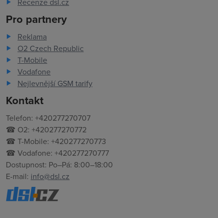
Recenze dsl.cz
Pro partnery
Reklama
O2 Czech Republic
T-Mobile
Vodafone
Nejlevnější GSM tarify
Kontakt
Telefon: +420277270707
☎ O2: +420277270772
☎ T-Mobile: +420277270773
☎ Vodafone: +420277270777
Dostupnost: Po–Pá: 8:00–18:00
E-mail:
info@dsl.cz