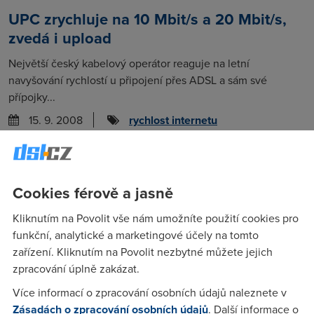
UPC zrychluje na 10 Mbit/s a 20 Mbit/s,
zvedá i upload
Největší český kabelový operátor reaguje na letní
navyšování rychlostí u připojení přes ADSL a sám své
přípojky...
15. 9. 2008
rychlost internetu
Naměřené rychlosti internetu na DSL.cz v
srpnu 2008
Cookies férově a jasně
Přehled obsahuje tabulky naměřených rychlostí dle
Kliknutím na Povolit vše nám umožníte použití cookies pro
poskytovatelů, služeb a typů internetového připojení.
funkční, analytické a marketingové účely na tomto
Hodnoty jsou...
zařízení. Kliknutím na Povolit nezbytné můžete jejich
5. 9. 2008
rychlost internetu
zpracování úplně zakázat.
Více informací o zpracování osobních údajů naleznete v
Zásadách o zpracování osobních údajů
. Další informace o
Telefónica O2 ode dneška zrychluje: