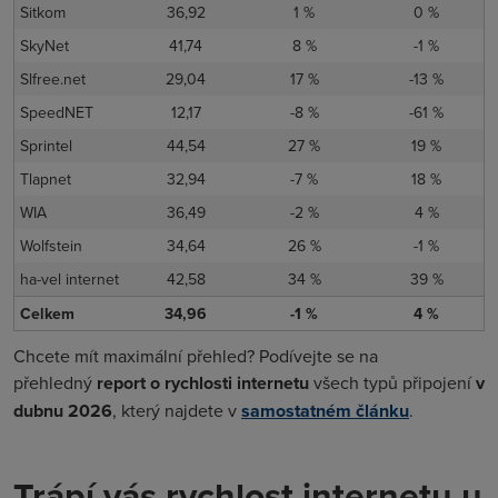
Sitkom
36,92
1 %
0 %
SkyNet
41,74
8 %
-1 %
Slfree.net
29,04
17 %
-13 %
SpeedNET
12,17
-8 %
-61 %
Sprintel
44,54
27 %
19 %
Tlapnet
32,94
-7 %
18 %
WIA
36,49
-2 %
4 %
Wolfstein
34,64
26 %
-1 %
ha-vel internet
42,58
34 %
39 %
Celkem
34,96
-1 %
4 %
Chcete mít maximální přehled? Podívejte se na
přehledný
report o rychlosti internetu
všech typů připojení
v
dubnu 2026
, který najdete v
samostatném článku
.
Trápí vás rychlost internetu u