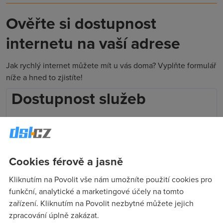
Ověřte si dostupnost
internetu na vaší adrese
Jak rychlý internet můžete mít u vás doma? Vyplňte formulář
níže a hned to zjistíte!
Dostupnost služeb
Zadejte ulici, číslo popisné, obec a použijte našeptávač.
Adresa
*
Cookies férově a jasně
Kliknutím na Povolit vše nám umožníte použití cookies pro
Telefon
*
funkční, analytické a marketingové účely na tomto
zařízení. Kliknutím na Povolit nezbytné můžete jejich
zpracování úplně zakázat.
Vaše osobní údaje zpracováváme v souladu s
GDPR