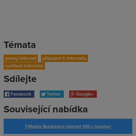
Témata
pevný internet
připojení k internetu
rychlost internetu
Sdílejte
Facebook
Twitter
Google+
Související nabídka
T-Mobile Bezdrátový internet 100 s instalací