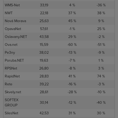
WMS-Net
33,19
4 %
-36 %
NWT
22,18
37 %
38 %
Nová Morava
25,63
45 %
9 %
OpavaNet
57,61
-1 %
25 %
Oslavany.NET
43,58
29 %
-2 %
Ova.net
15,59
-60 %
-51 %
Pe3ny
38,02
-13 %
-9 %
Poruba.NET
19,63
-7 %
1 %
RPSNet
26,80
-8 %
3 %
RapidNet
28,83
41 %
74 %
Rete
39,22
-16 %
-3 %
Skvely.net
28,61
-28 %
-10 %
SOFTEX
30,14
-12 %
-40 %
GROUP
SilesNet
42,53
31 %
30 %