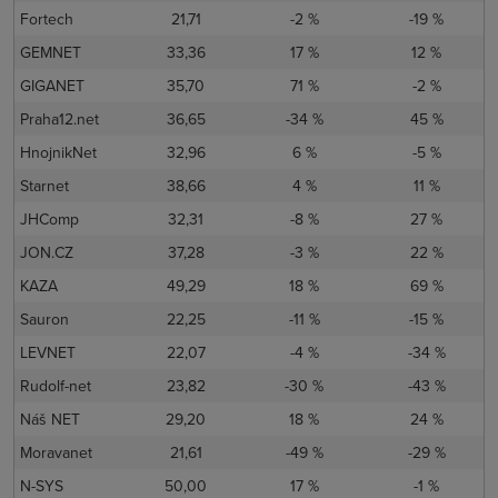
Fortech
21,71
-2 %
-19 %
GEMNET
33,36
17 %
12 %
GIGANET
35,70
71 %
-2 %
Praha12.net
36,65
-34 %
45 %
HnojnikNet
32,96
6 %
-5 %
Starnet
38,66
4 %
11 %
JHComp
32,31
-8 %
27 %
JON.CZ
37,28
-3 %
22 %
KAZA
49,29
18 %
69 %
Sauron
22,25
-11 %
-15 %
LEVNET
22,07
-4 %
-34 %
Rudolf-net
23,82
-30 %
-43 %
Náš NET
29,20
18 %
24 %
Moravanet
21,61
-49 %
-29 %
N-SYS
50,00
17 %
-1 %