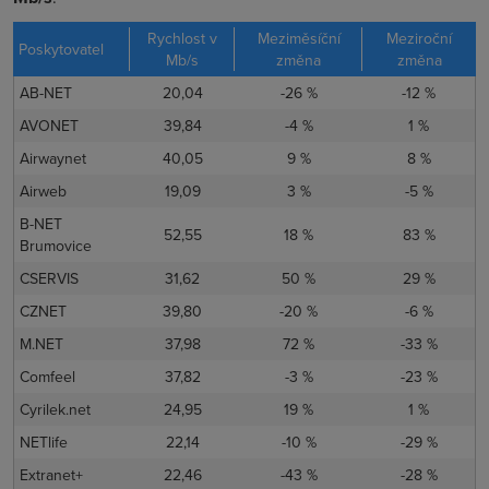
Rychlost v
Meziměsíční
Meziroční
Poskytovatel
Mb/s
změna
změna
AB-NET
20,04
-26 %
-12 %
AVONET
39,84
-4 %
1 %
Airwaynet
40,05
9 %
8 %
Airweb
19,09
3 %
-5 %
B-NET
52,55
18 %
83 %
Brumovice
CSERVIS
31,62
50 %
29 %
CZNET
39,80
-20 %
-6 %
M.NET
37,98
72 %
-33 %
Comfeel
37,82
-3 %
-23 %
Cyrilek.net
24,95
19 %
1 %
NETlife
22,14
-10 %
-29 %
Extranet+
22,46
-43 %
-28 %