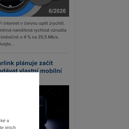
i internet v červnu opět zrychlil.
měrná naměřená rychlost vzrostla
iměsíčně o 4 % na 35,5 Mb/s.
vejte...
arlink plánuje začít
odávat vlastní mobilní
ify
cké a
e jejich