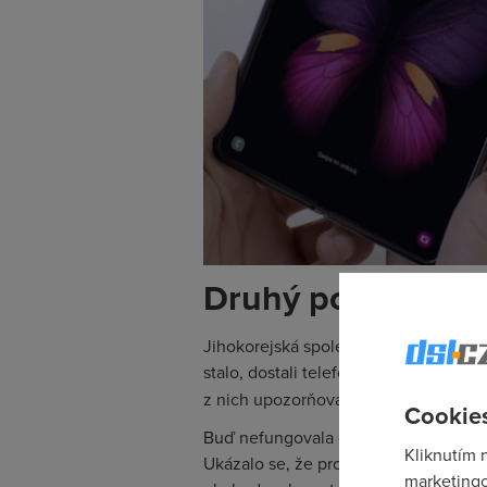
Druhý pokus snad
Jihokorejská společnost původně plán
stalo, dostali telefon k vyzkoušení re
z nich upozorňovala na
defektivní o
Cookies
Buď nefungovala dotyková vrstva nebo
Kliknutím 
Ukázalo se, že problémy způsobuje pan
marketingo