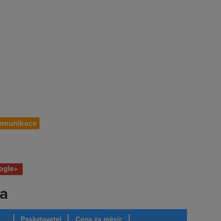
komunikace
ogle+
ka
Poskytovatel
Cena za měsíc