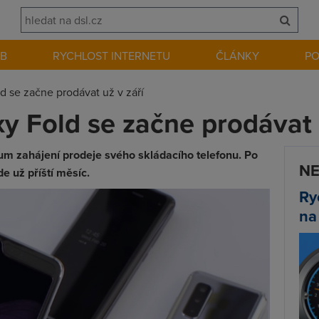
EB
RYCHLOST INTERNETU
ČLÁNKY
P
 se začne prodávat už v září
 Fold se začne prodávat u
um zahájení prodeje svého skládacího telefonu. Po
NE
e už příští měsíc.
Ry
na