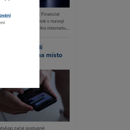
ceX podle informací Financial
ování
s připravuje další krok v rozvoji
ení
linku. Vedle satelitního internetu...
omto
atsApp zavádí
ivatelská jména místo
lefonních čísel
tsApp začal postupně