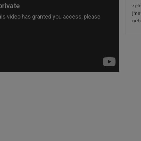
zpř
jmen
nebu