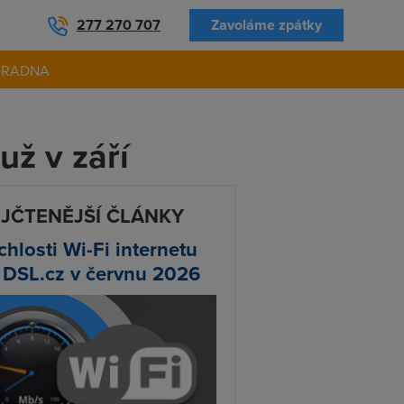
277 270 707
Zavoláme zpátky
ORADNA
ž v září
JČTENĚJŠÍ ČLÁNKY
chlosti Wi-Fi internetu
 DSL.cz v červnu 2026