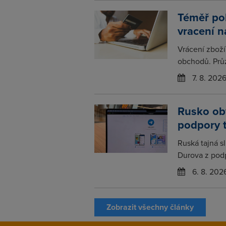
Téměř po
vracení 
Vrácení zboží
obchodů. Prů
7. 8. 202
Rusko obv
podpory 
Ruská tajná s
Durova z podp
6. 8. 202
Zobrazit všechny články