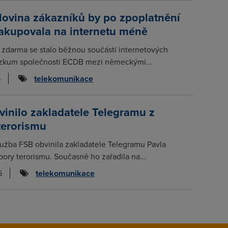
lovina zákazníků by po zpoplatnění
nakupovala na internetu méně
 zdarma se stalo běžnou součástí internetových
zkum společnosti ECDB mezi německými...
6
telekomunikace
inilo zakladatele Telegramu z
terorismu
lužba FSB obvinila zakladatele Telegramu Pavla
ory terorismu. Současně ho zařadila na...
6
telekomunikace