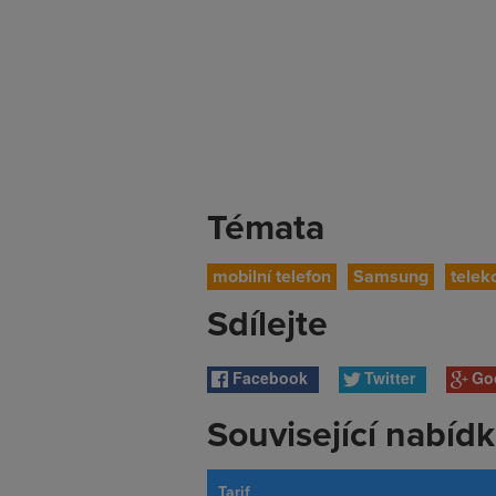
Témata
mobilní telefon
Samsung
tele
Sdílejte
Facebook
Twitter
Go
Související nabíd
Tarif