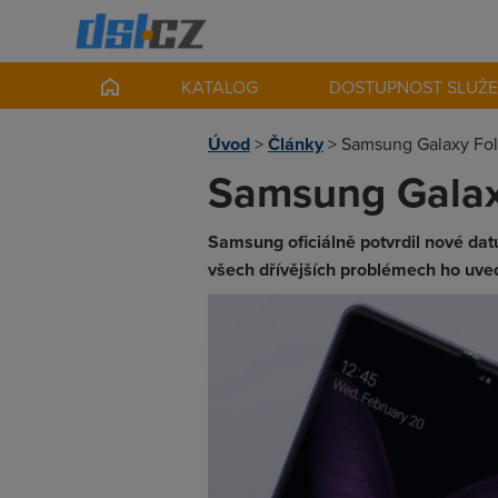
KATALOG
DOSTUPNOST SLUŽ
Úvod
>
Články
>
Samsung Galaxy Fold
Samsung Galaxy
Samsung oficiálně potvrdil nové dat
všech dřívějších problémech ho uved