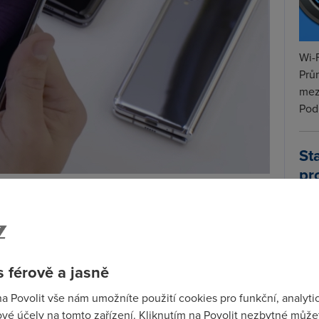
Wi-F
Prů
mez
Podí
St
pr
 bude úspěšnější
tar
ovala spustit prodej už v dubnu. Ještě než se tak
cenzenti, kteří ihned
objevily první problémy
. Většina
brazovku
.
 férově a jasně
 se v některých částech přestal zobrazovat obraz.
na Povolit vše nám umožníte použití cookies pro funkční, analyti
t a krycí fólie, která vypadala jako ochranný film z
vé účely na tomto zařízení. Kliknutím na Povolit nezbytné můžet