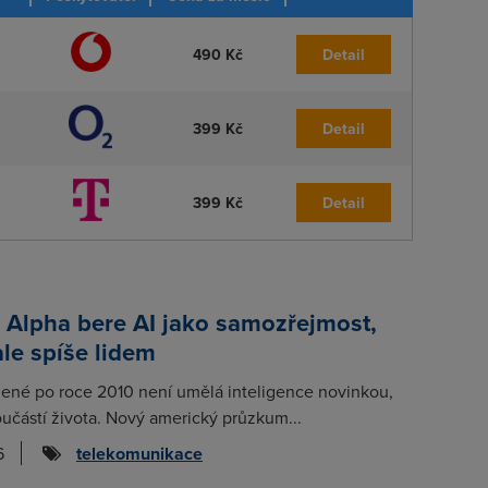
490 Kč
Detail
399 Kč
Detail
399 Kč
Detail
 Alpha bere AI jako samozřejmost,
ale spíše lidem
zené po roce 2010 není umělá inteligence novinkou,
učástí života. Nový americký průzkum...
6
telekomunikace