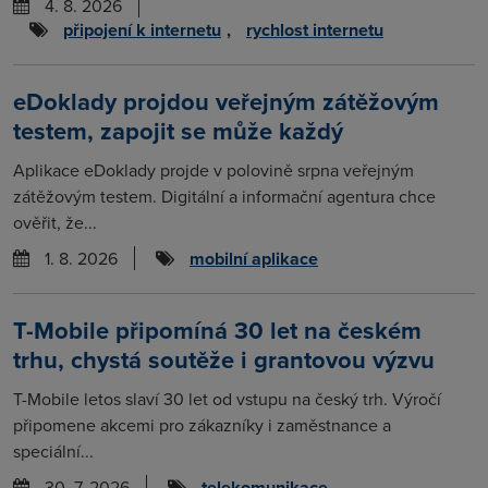
4. 8. 2026
připojení k internetu
,
rychlost internetu
eDoklady projdou veřejným zátěžovým
testem, zapojit se může každý
Aplikace eDoklady projde v polovině srpna veřejným
zátěžovým testem. Digitální a informační agentura chce
ověřit, že...
1. 8. 2026
mobilní aplikace
T-Mobile připomíná 30 let na českém
trhu, chystá soutěže i grantovou výzvu
T-Mobile letos slaví 30 let od vstupu na český trh. Výročí
připomene akcemi pro zákazníky i zaměstnance a
speciální...
30. 7. 2026
telekomunikace