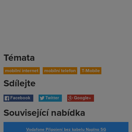
Témata
mobilní internet
mobilní telefon
T-Mobile
Sdílejte
Facebook
Twitter
Google+
Související nabídka
Vodafone Připojení bez kabelu Naplno 5G