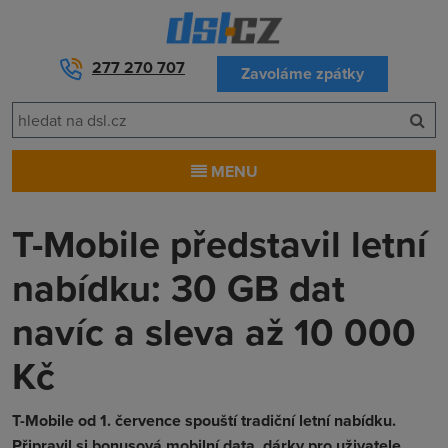
277 270 707
Zavoláme zpátky
MENU
T-Mobile představil letní
nabídku: 30 GB dat
navíc a sleva až 10 000
Kč
T-Mobile od 1. července spouští tradiční letní nabídku.
Připravil si bonusová mobilní data, dárky pro uživatele