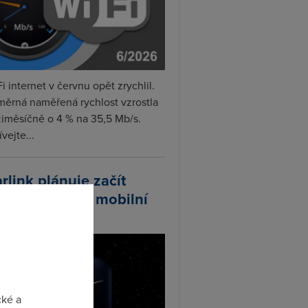
i internet v červnu opět zrychlil.
měrná naměřená rychlost vzrostla
iměsíčně o 4 % na 35,5 Mb/s.
vejte...
arlink plánuje začít
odávat vlastní mobilní
ify
cké a