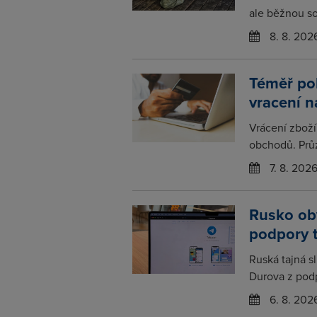
ale běžnou so
8. 8. 202
Téměř po
vracení 
Vrácení zboží
obchodů. Prů
7. 8. 202
Rusko obv
podpory 
Ruská tajná s
Durova z podp
6. 8. 202