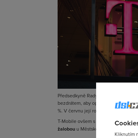
Předsedkyně Rady ČTÚ Hana Továrko
bezdrátem, aby operátor
snížil velk
%. V červnu její rozhodnutí potvrdila
T-Mobile ovšem s rozhodnutím nesouh
Cookies
žalobou
u Městského soudu v Praze.
Kliknutím 