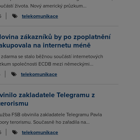
učástí života. Nový americký průzkum...
6
telekomunikace
lovina zákazníků by po zpoplatnění
nakupovala na internetu méně
 zdarma se stalo běžnou součástí internetových
zkum společnosti ECDB mezi německými...
6
telekomunikace
inilo zakladatele Telegramu z
terorismu
lužba FSB obvinila zakladatele Telegramu Pavla
ory terorismu. Současně ho zařadila na...
6
telekomunikace