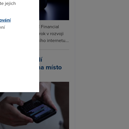
e jejich
ování
ceX podle informací Financial
ení
s připravuje další krok v rozvoji
linku. Vedle satelitního internetu...
omto
atsApp zavádí
ivatelská jména místo
lefonních čísel