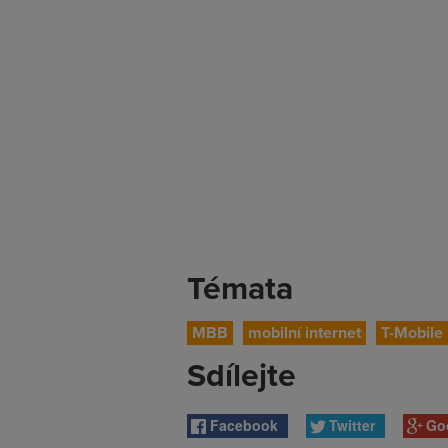
Témata
MBB
mobilní internet
T-Mobile
Sdílejte
Facebook
Twitter
Go