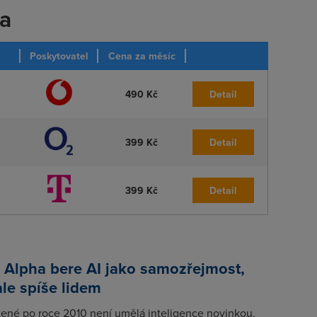
ka
Poskytovatel
Cena za měsíc
490 Kč
Detail
399 Kč
Detail
399 Kč
Detail
 Alpha bere AI jako samozřejmost,
ale spíše lidem
zené po roce 2010 není umělá inteligence novinkou,