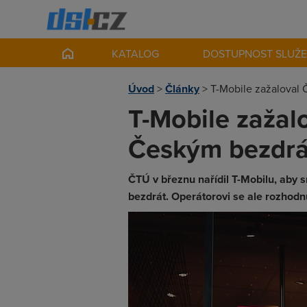
KATALOG
DOSTUPNOST SLUŽ
Úvod
>
Články
>
T-Mobile zažaloval 
T-Mobile zažal
Českým bezdr
ČTÚ v březnu nařídil T-Mobilu, aby 
bezdrát. Operátorovi se ale rozhodnu