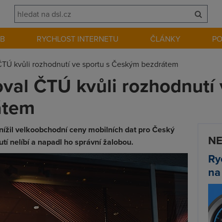
EB
RYCHLOST INTERNETU
ČLÁNKY
P
ČTÚ kvůli rozhodnutí ve sportu s Českým bezdrátem
oval ČTÚ kvůli rozhodnutí 
átem
snížil velkoobchodní ceny mobilních dat pro Český
NE
tí nelíbí a napadl ho správní žalobou.
Ry
na