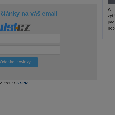
Wha
články na váš email
zpř
jmen
nebu
Odebírat novinky
souladu s
GDPR