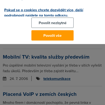
4. 8. 2006
telekomunikace
Pokud se o cookies chcete dozvědět více, další
podrobnosti najdete na tomto odkazu.
Necháváte za sebou smetí?
Povolit nezbytné
I když bude řeč o smetí, nebude se to týkat recyklace
materiálů, resp. klasické otázky „kam s ní(m)?“...
Povolit vše
2. 8. 2006
telekomunikace
Mobilní TV: kvalita služby především
Pro úspěšné mobilní televizní vysílání je třeba v sítích vyřešit
řadu úkolů. Především je třeba zajistit kvalitu...
24. 7. 2006
telekomunikace
Placená VoIP v zemích českých
Mnoho firem i domácností pochopilo, že pevná linka v