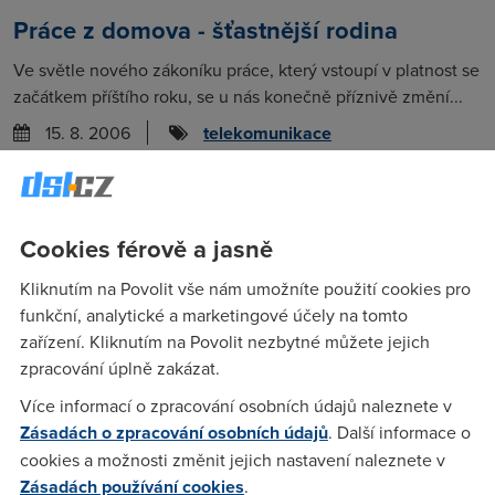
Práce z domova - šťastnější rodina
Ve světle nového zákoníku práce, který vstoupí v platnost se
začátkem příštího roku, se u nás konečně příznivě změní...
15. 8. 2006
telekomunikace
Video do domácností: Půjde to i bez
drátů?
Cookies férově a jasně
O domácí sítě projevuje zájem stále větší část dodavatelů
Kliknutím na Povolit vše nám umožníte použití cookies pro
nejen síťových zařízení, ale právě spotřební elektroniky.
funkční, analytické a marketingové účely na tomto
9. 8. 2006
telekomunikace
zařízení. Kliknutím na Povolit nezbytné můžete jejich
zpracování úplně zakázat.
Více informací o zpracování osobních údajů naleznete v
Digitální domácnost: Stále na ni čekáme
Zásadách o zpracování osobních údajů
. Další informace o
O digitální domácnosti se hovoří již roky. A předpovědi o
cookies a možnosti změnit jejich nastavení naleznete v
tom, jak se naše domovy zelektronizují, zdigitalizují a...
Zásadách používání cookies
.