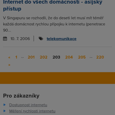
Internet do všech domácností - asijský
přístup
V Singapuru se rozhodli, že do deseti let musí mít téměř
každá domácnost rychlou přípojku k internetu (penetrace
90...
10. 7. 2006
telekomunikace
…
…
«
1
201
202
203
204
205
220
»
Pro zákazníky
Dostupnost internetu
Měření rychlosti internetu