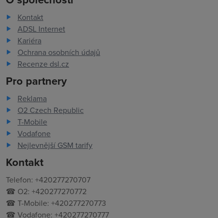
Kontakt
ADSL Internet
Kariéra
Ochrana osobních údajů
Recenze dsl.cz
Pro partnery
Reklama
O2 Czech Republic
T-Mobile
Vodafone
Nejlevnější GSM tarify
Kontakt
Telefon: +420277270707
☎ O2: +420277270772
☎ T-Mobile: +420277270773
☎ Vodafone: +420277270777