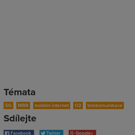
Témata
5G
MBB
mobilní internet
O2
telekomunikace
Sdílejte
Facebook
Twitter
Google+