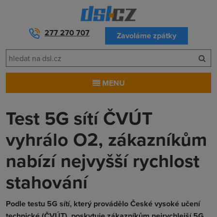
277 270 707
Zavoláme zpátky
MENU
Test 5G sítí ČVÚT
vyhrálo O2, zákazníkům
nabízí nejvyšší rychlost
stahování
Podle testu 5G sítí, který provádělo České vysoké učení
technické (ČVÚT), poskytuje zákazníkům nejrychlejší 5G