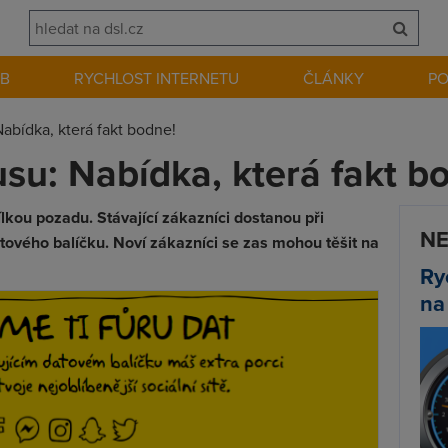
EB
RYCHLOST INTERNETU
ČLÁNKY
P
abídka, která fakt bodne!
su: Nabídka, která fakt b
lkou pozadu. Stávající zákazníci dostanou při
NE
ového balíčku. Noví zákazníci se zas mohou těšit na
Ry
na