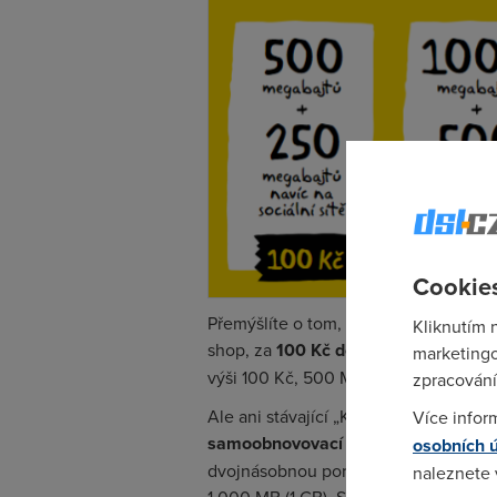
Cookies
Přemýšlíte o tom, že přejdete ke kak
Kliknutím 
shop, za
100 Kč dostanete místo je
marketingo
výši 100 Kč, 500 MB dat a 250 MB sp
zpracování
Ale ani stávající „Kaktusáci“ nezůstan
Více infor
samoobnovovací datový balíček
, zí
osobních 
dvojnásobnou porci dat. Příklad: Kdy
naleznete
1 000 MB (1 GB). Stačí kliknout na