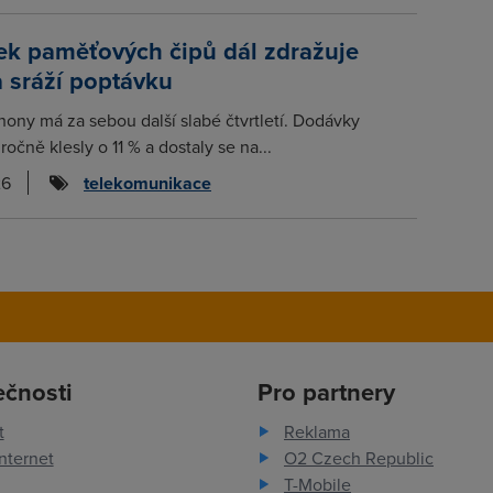
ek paměťových čipů dál zdražuje
a sráží poptávku
hony má za sebou další slabé čtvrtletí. Dodávky
očně klesly o 11 % a dostaly se na...
26
telekomunikace
ečnosti
Pro partnery
t
Reklama
nternet
O2 Czech Republic
T-Mobile