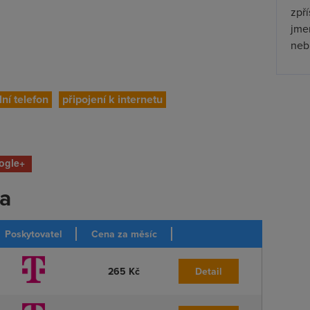
zpř
jmen
nebu
ní telefon
připojení k internetu
ogle+
ka
Poskytovatel
Cena za měsíc
265 Kč
Detail