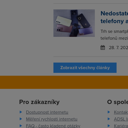
Nedostat
telefony 
Trh se smartp
telefonů mezir
28. 7. 20
Zobrazit všechny články
Pro zákazníky
O spol
Dostupnost internetu
Kontak
Měření rychlosti internetu
ADSL I
FAQ - často kladené otázky
Kariéra