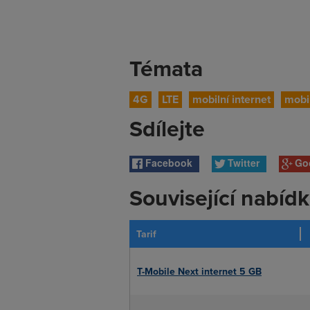
Témata
4G
LTE
mobilní internet
mobil
Sdílejte
Facebook
Twitter
Go
Související nabíd
Tarif
T-Mobile Next internet 5 GB