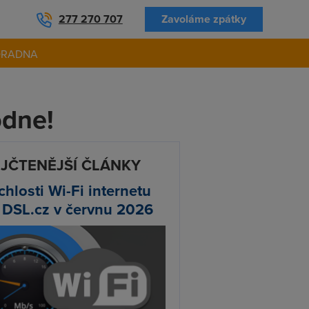
277 270 707
Zavoláme zpátky
ORADNA
odne!
JČTENĚJŠÍ ČLÁNKY
chlosti Wi-Fi internetu
 DSL.cz v červnu 2026