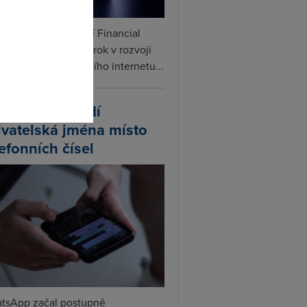
omto
ceX podle informací Financial
s připravuje další krok v rozvoji
linku. Vedle satelitního internetu...
atsApp zavádí
ivatelská jména místo
lefonních čísel
tsApp začal postupně