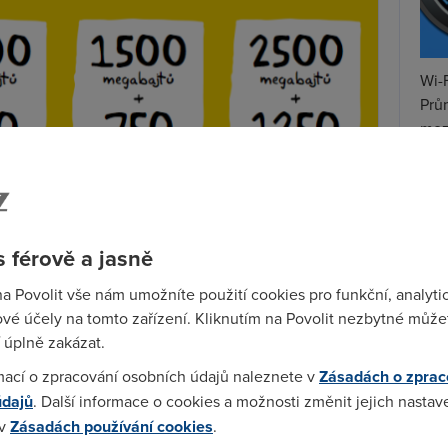
Wi-F
Prů
mez
Podí
St
pr
 férově a jasně
tar
tusu? Pokud si SIMku od poskytovatele koupíte přes e-
na Povolit vše nám umožníte použití cookies pro funkční, analyti
dné SIMky
dvě SIMky, přičemž na každé bude kredit ve
vé účely na tomto zařízení. Kliknutím na Povolit nezbytné můžet
eciálně
na sociální sítě jako dárek
.
 úplně zakázat.
ou bez dárku. Všichni zákzaníci, kteří využívají
mací o zpracování osobních údajů naleznete v
Zásadách o zprac
skají při dokoupení extra datového balíčku
údajů
. Další informace o cookies a možnosti změnit jejich nastav
ž si dokoupíte 500 MB za 100 Kč, dostanete místo toho
 v
Zásadách používání cookies
.
. Navíc můžete výhodu využívat