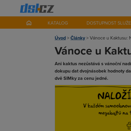
KATALOG
DOSTUPNOST SLUŽ
Úvod
>
Články
>
Vánoce u Kaktusu: N
Vánoce u Kaktu
Ani kaktus nezůstává s vánoční nadí
dokupu dat dvojnásobek hodnoty dat
dvě SIMky za cenu jedné.