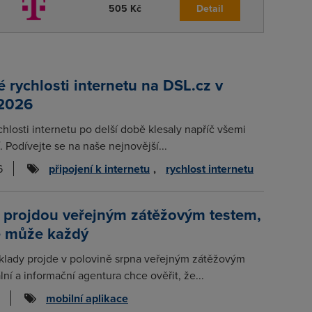
505 Kč
Detail
rychlosti internetu na DSL.cz v
 2026
chlosti internetu po delší době klesaly napříč všemi
. Podívejte se na naše nejnovější...
6
připojení k internetu
,
rychlost internetu
 projdou veřejným zátěžovým testem,
e může každý
klady projde v polovině srpna veřejným zátěžovým
lní a informační agentura chce ověřit, že...
mobilní aplikace