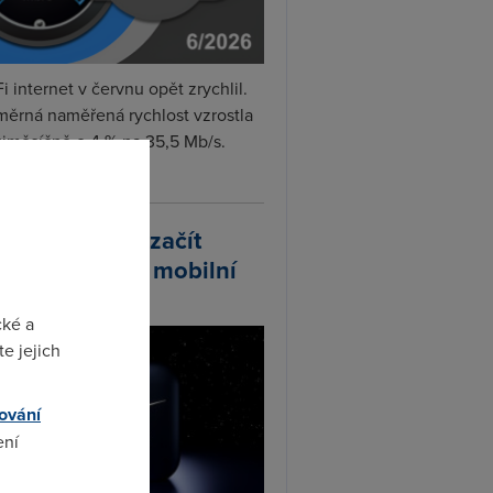
i internet v červnu opět zrychlil.
měrná naměřená rychlost vzrostla
iměsíčně o 4 % na 35,5 Mb/s.
vejte...
arlink plánuje začít
odávat vlastní mobilní
ify
cké a
e jejich
ování
ení