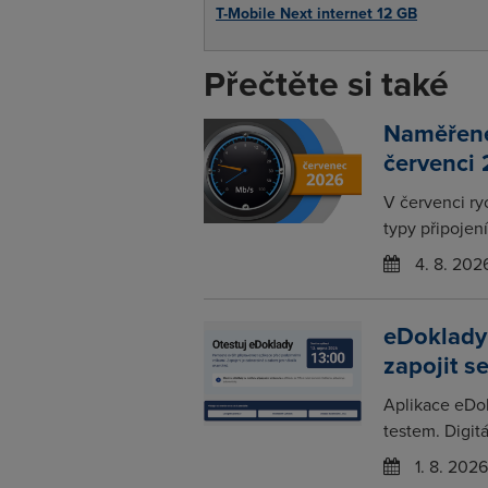
T-Mobile Next internet 12 GB
Přečtěte si také
Naměřené 
červenci
V červenci ry
typy připojení
4. 8. 202
eDoklady
zapojit s
Aplikace eDo
testem. Digitá
1. 8. 2026