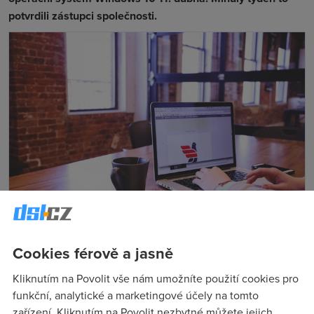
potvrdili zástupci společnosti.
Informovali jsme vás o tom, že Microsoft hodlá
velkou
Cookies férově a jasně
aktualizaci
s novými funkcemi pro operační systém
Kliknutím na Povolit vše nám umožníte použití cookies pro
Windows 10 vypustit v dubnu, nyní už přesně víme kdy. Na
funkční, analytické a marketingové účely na tomto
Creators Update
se můžeme těšit již 11. dubna.
zařízení. Kliknutím na Povolit nezbytné můžete jejich