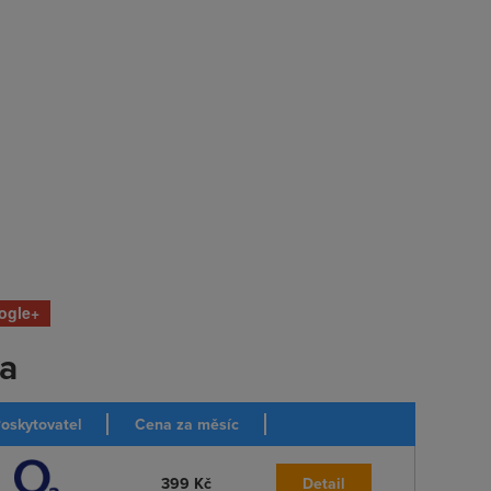
ogle+
ka
oskytovatel
Cena za měsíc
399 Kč
Detail