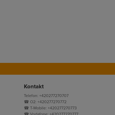
Kontakt
Telefon: +420277270707
☎ O2: +420277270772
☎ T-Mobile: +420277270773
☎ Vodafone: +420277270777