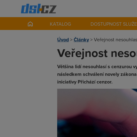
KATALOG
DOSTUPNOST SLUŽ
Úvod
>
Články
>
Veřejnost nesouhlas
Veřejnost neso
Většina lidí nesouhlasí s cenzurou v
následkem schválení novely zákona 
iniciativy Přichází cenzor.