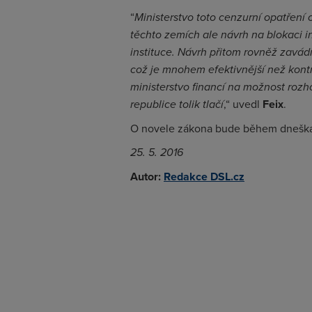
“
Ministerstvo toto cenzurní opatření 
těchto zemích ale návrh na blokaci 
instituce. Návrh přitom rovněž zavád
což je mnohem efektivnější než kontr
ministerstvo financí na možnost rozh
republice tolik tlačí
,“ uvedl
Feix
.
O novele zákona bude během dneška
25. 5. 2016
Autor:
Redakce DSL.cz