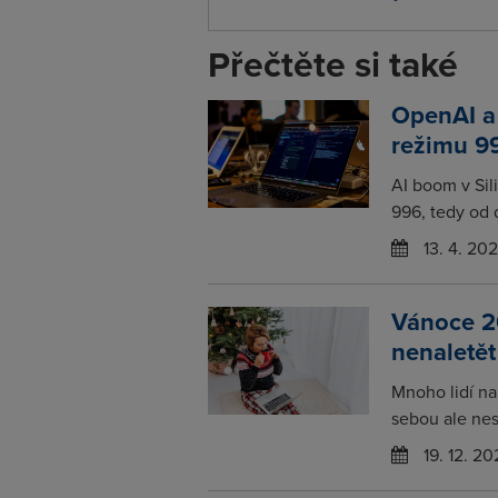
Přečtěte si také
OpenAI a 
režimu 9
AI boom v Sil
996, tedy od d
13. 4. 20
Vánoce 2
nenaletě
Mnoho lidí na
sebou ale nese
19. 12. 20