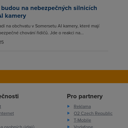
i budou na nebezpečných silnicích
AI kamery
sadí na obchvatu v Somersetu AI kamery, které mají
ezpečné chování řidičů. Jde o reakci na...
25
ečnosti
Pro partnery
t
Reklama
nternet
O2 Czech Republic
T-Mobile
a osobních údajů
Vodafone