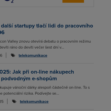
další startupy tlačí lidi do pracovního
96
icon Valley znovu otevírá debatu o pracovním režimu
evíti ráno do devíti večer šest dní v...
26
telekomunikace
025: Jak při on-line nákupech
t podvodným e-shopům
kupuje vánoční dárky alespoň částečně on-line. To s
 potenciální rizika. Podívejte se...
25
telekomunikace