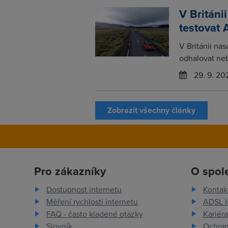
V Británi
testovat 
V Británii na
odhalovat neb
29. 9. 20
Zobrazit všechny články
Pro zákazníky
O spol
Dostupnost internetu
Kontak
Měření rychlosti internetu
ADSL I
FAQ - často kladené otázky
Kariéra
Slovník
Ochran