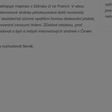
zpř
obhajuje inspirací v Dánsku či ve Francii. V obou
jmen
internetové stránky přezkoumává další nezávislá
nebu
í dostatečně účinné opatření formou blokování plateb,
overzní cenzurní řešení. Zůstává otázkou, proč
odovat o bytí a nebytí internetových stránek v České
 rozhodovat Senát.