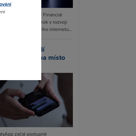
ování
ení
ceX podle informací Financial
s připravuje další krok v rozvoji
linku. Vedle satelitního internetu...
omto
atsApp zavádí
ivatelská jména místo
lefonních čísel
tsApp začal postupně