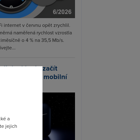
i internet v červnu opět zrychlil.
měrná naměřená rychlost vzrostla
iměsíčně o 4 % na 35,5 Mb/s.
vejte...
arlink plánuje začít
odávat vlastní mobilní
ify
cké a
e jejich