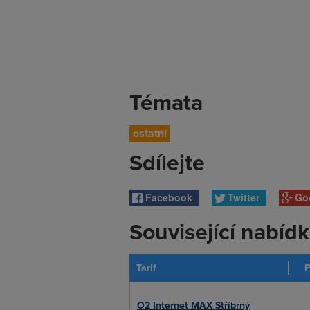
Témata
ostatní
Sdílejte
Facebook
Twitter
Go
Související nabíd
Tarif
P
O2 Internet MAX Stříbrný