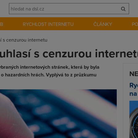
EB
RYCHLOST INTERNETU
ČLÁNKY
P
í s cenzurou internetu
uhlasí s cenzurou interne
ybraných internetových stránek, která by byla
NE
o hazardních hrách. Vyplývá to z průzkumu
Ry
na