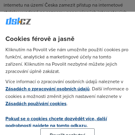
internetu na území Česka zamezit přístup na internetové
stránky uvedené na seznamu nepovolených internetových
her.
Poslanec
Jan Farský
(TOP 09 a Starostové) uvedl, že jde o
průlom do svobody internetu, jaký zde dosud nebyl. Řekl, že
Cookies férově a jasně
ministerstvo financí také neblokuje webové stránky s
Kliknutím na Povolit vše nám umožníte použití cookies pro
nelegálním prodejem zbraní. Podle dřívějšího vyjádření
funkční, analytické a marketingové účely na tomto
předsedy Sdružení pro internetový rozvoj
Jána Simkaniče
zařízení. Kliknutím na Povolit nezbytné můžete jejich
dostává ministerstvo financí téměř neomezenou pravomoc
zpracování úplně zakázat.
cenzurovat internet. Piráti varují, že se z ministerstva financí
stane cenzurní úřad.
Více informací o zpracování osobních údajů naleznete v
Zásadách o zpracování osobních údajů
. Další informace o
Ivan Bartoš
, předseda Pirátů k rozhodnutí sněmovny říká:
cookies a možnosti změnit jejich nastavení naleznete v
“
Dnešek je černý den pro svobodu Internetu v České
Zásadách používání cookies
.
republice. Pokusíme se toto rozhodnutí zvrátit v senátu a
pokud se to nepodaří, uděláme, co budeme moci, aby
Pokud se o cookies chcete dozvědět více, další
cenzurní paragrafy zrušil Ústavní soud. Cenzura je
podrobnosti najdete na tomto odkazu.
nepřípustná
.“ Zákon ještě musí projít Senátem a musí ho