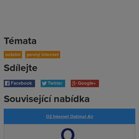
Témata
ostatní
pevný internet
Sdílejte
Facebook
Twitter
Google+
Související nabídka
O2 Internet Optimal Air