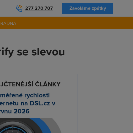
277 270 707
Zavoláme zpátky
ORADNA
ify se slevou
JČTENĚJŠÍ ČLÁNKY
měřené rychlosti
ternetu na DSL.cz v
rvnu 2026