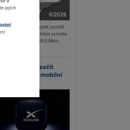
cké a
e jejich
ování
i internet v červnu opět zrychlil.
ení
měrná naměřená rychlost vzrostla
iměsíčně o 4 % na 35,5 Mb/s.
vejte...
omto
arlink plánuje začít
odávat vlastní mobilní
ify