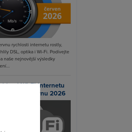
rvnu rychlosti internetu rostly,
hlily DSL, optika i Wi-Fi. Podívejte
na naše nejnovější výsledky
ní...
chlosti Wi-Fi internetu
 DSL.cz v červnu 2026