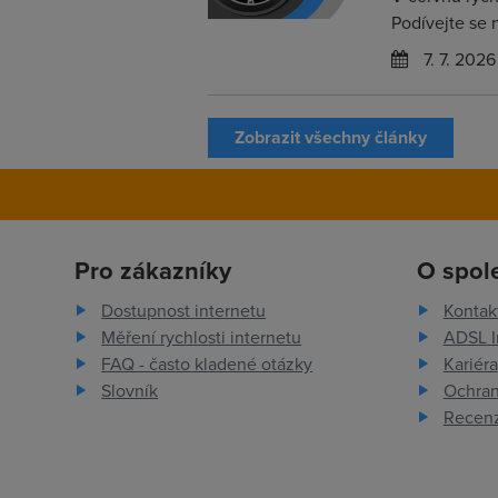
Podívejte se 
7. 7. 2026
Zobrazit všechny články
Pro zákazníky
O spol
Dostupnost internetu
Kontak
Měření rychlosti internetu
ADSL I
FAQ - často kladené otázky
Kariéra
Slovník
Ochran
Recenz