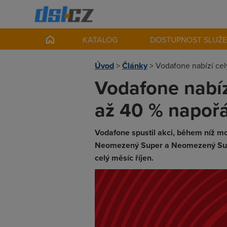
KATALOG
DOSTUPNOST SLUŽ
Úvod
>
Články
>
Vodafone nabízí cel
Vodafone nabíz
až 40 % napoř
Vodafone spustil akci, během níž moho
Neomezený Super a Neomezený Super
celý měsíc říjen.