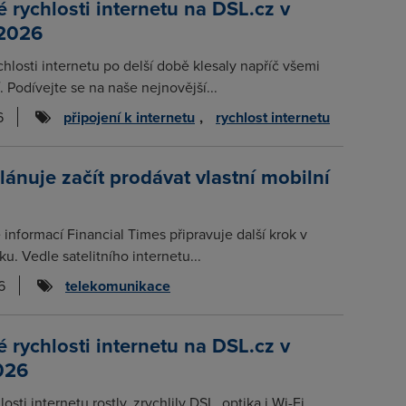
rychlosti internetu na DSL.cz v
 2026
chlosti internetu po delší době klesaly napříč všemi
. Podívejte se na naše nejnovější...
6
připojení k internetu
,
rychlost internetu
plánuje začít prodávat vlastní mobilní
informací Financial Times připravuje další krok v
nku. Vedle satelitního internetu...
6
telekomunikace
rychlosti internetu na DSL.cz v
026
osti internetu rostly, zrychlily DSL, optika i Wi-Fi.