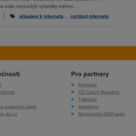
na naše nejnovější výsledky měření...
připojení k internetu
,
rychlost internetu
ečnosti
Pro partnery
t
Reklama
nternet
O2 Czech Republic
T-Mobile
a osobních údajů
Vodafone
e dsl.cz
Nejlevnější GSM tarify