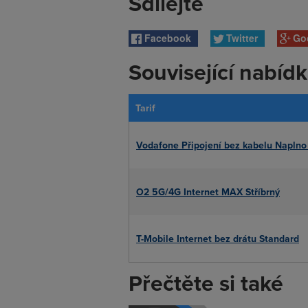
Sdílejte
Facebook
Twitter
Go
Související nabíd
Tarif
Vodafone Připojení bez kabelu Napln
O2 5G/4G Internet MAX Stříbrný
T-Mobile Internet bez drátu Standard
Přečtěte si také