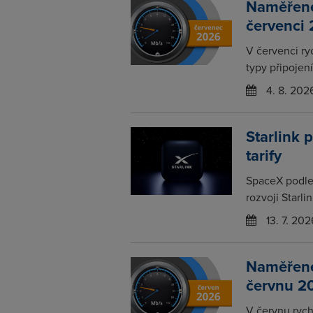
Naměřené 
červenci
V červenci ry
typy připojení
4. 8. 202
Starlink 
tarify
SpaceX podle 
rozvoji Starli
13. 7. 202
Naměřené 
červnu 2
V červnu rychl