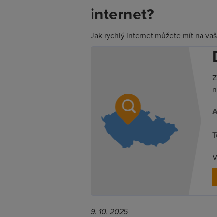
internet?
Jak rychlý internet můžete mít na vaš
Z
n
A
T
V
9. 10. 2025