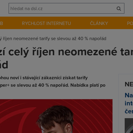
EB
RYCHLOST INTERNETU
ČLÁNKY
P
ý říjen neomezené tarify se slevou až 40 % napořád
í celý říjen neomezené tar
ád
u noví i stávající zákazníci získat tarify
NE
+ se slevou až 40 % napořád. Nabídka platí po
Na
in
če