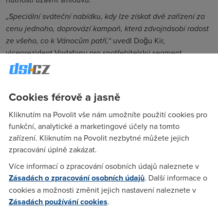
„Speciální sváteční nabídku, kdy lze získat dvě zařízení za
cenu jednoho, doprovází kampaň, která zdvojnásobí radost
ze všeho, co k Vánocům patří,“
uvedl Doğu Kir,
viceprezident Vodafonu pro spotřebitelský segment.
V rámci nabídky lze pořídit například
Samsung Galaxy
Watch8 za 1 Kč
při koupi smartphonu Galaxy S25 128 GB
nebo
Samsung Galaxy A17 5G za 1 Kč
při nákupu telefonu
Cookies férově a jasně
Galaxy A56 5G. Do akce jsou zahrnuty i vybrané modely
Kliknutím na Povolit vše nám umožníte použití cookies pro
značky Xiaomi. Nabídku můžete využít online i v
funkční, analytické a marketingové účely na tomto
prodejnách.
zařízení. Kliknutím na Povolit nezbytné můžete jejich
Součástí vánoční kampaně jsou také
sleva až 8 000 Kč na
zpracování úplně zakázat.
zařízení
a trvalé slevy na tarify. Tarif BezLimitu M Extra je
Více informací o zpracování osobních údajů naleznete v
například dostupný o 23 % levněji za 693 Kč měsíčně.
Zásadách o zpracování osobních údajů
. Další informace o
Zahrnuje pojištění zařízení, tří­měsíční výměnu rozbitého
cookies a možnosti změnit jejich nastavení naleznete v
displeje zdarma a službu OneNumber pro připojení více
Zásadách používání cookies
.
zařízení.