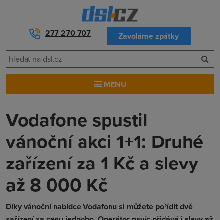
277 270 707
Zavoláme zpátky
MENU
Vodafone spustil
vánoční akci 1+1: Druhé
zařízení za 1 Kč a slevy
až 8 000 Kč
Díky vánoční nabídce Vodafonu si můžete pořídit dvě
zařízení za cenu jednoho. Operátor navíc přidává i slevy až