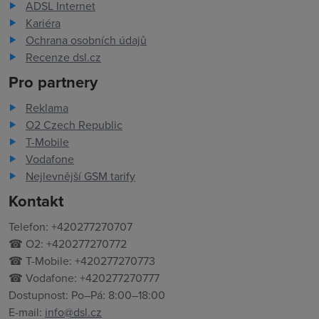
ADSL Internet
Kariéra
Ochrana osobních údajů
Recenze dsl.cz
Pro partnery
Reklama
O2 Czech Republic
T-Mobile
Vodafone
Nejlevnější GSM tarify
Kontakt
Telefon: +420277270707
☎ O2: +420277270772
☎ T-Mobile: +420277270773
☎ Vodafone: +420277270777
Dostupnost: Po–Pá: 8:00–18:00
E-mail:
info@dsl.cz