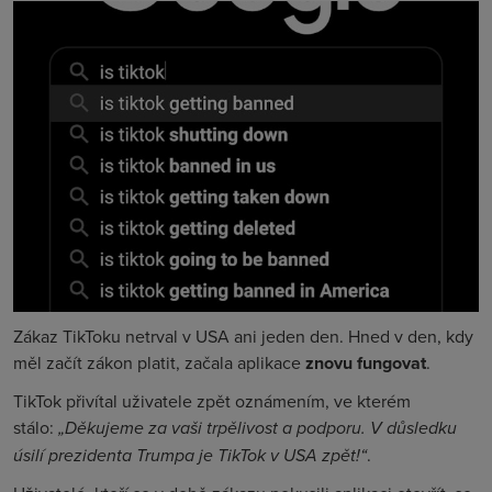
Zákaz TikToku netrval v USA ani jeden den. Hned v den, kdy
měl začít zákon platit, začala aplikace
znovu fungovat
.
TikTok přivítal uživatele zpět oznámením, ve kterém
stálo:
„Děkujeme za vaši trpělivost a podporu. V důsledku
úsilí prezidenta Trumpa je TikTok v USA zpět!“
.