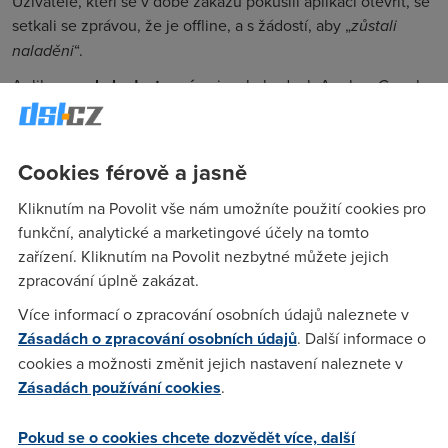
Uživatelé, kteří se v době zákazu pokusili aplikaci otevřít, se
setkali se zprávou, že je offline, a s žádostí, aby „
zůstali
naladěni
“.
Aplikace
nebyla dostupná
ani v obchodech Apple a Google
Play, stejně jako Lemon8 a CapCut, které rovněž vlastní
mateřská společnost TikToku, ByteDance se sídlem v Číně.
Cookies férově a jasně
Již v neděli však Trump uvedl, že po své inauguraci v
pondělí
vydá exekutivní příkaz
, který odloží prosazování
Kliknutím na Povolit vše nám umožníte použití cookies pro
tohoto zákona. A během několika hodin se přístup k aplikaci
funkční, analytické a marketingové účely na tomto
a webovým stránkám TikToku začal americkým uživatelům
zařízení. Kliknutím na Povolit nezbytné můžete jejich
vracet.
zpracování úplně zakázat.
TikTok potvrdil, že právě Trumpův slib zachránit aplikaci mu
Více informací o zpracování osobních údajů naleznete v
umožnil obnovit přístup amerických uživatelů ještě před
Zásadách o zpracování osobních údajů
. Další informace o
podpisem jeho očekávaného exekutivního příkazu.
cookies a možnosti změnit jejich nastavení naleznete v
„Po dohodě s našimi poskytovateli služeb TikTok právě
Zásadách používání cookies
.
obnovuje provoz. Děkujeme prezidentu Trumpovi za to, že
našim poskytovatelům služeb poskytl potřebné ujištění, že
Pokud se o cookies chcete dozvědět více, další