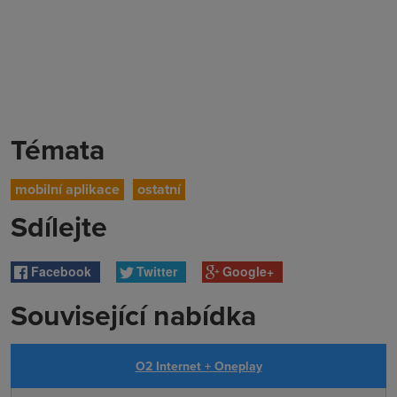
Témata
mobilní aplikace
ostatní
Sdílejte
Facebook
Twitter
Google+
Související nabídka
O2 Internet + Oneplay