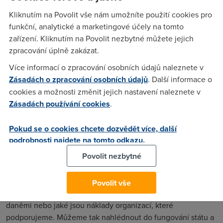
zpřístupňují veřejnosti neustále přibývá, protože zvyšují
Kliknutím na Povolit vše nám umožníte použití cookies pro
jejich konkurenceschopnost.
funkční, analytické a marketingové účely na tomto
zařízení. Kliknutím na Povolit nezbytné můžete jejich
Open Data
mají již nějakou dobu k dispozici lidé ve Velké
zpracování úplně zakázat.
Británii, Keni, Kalifornii, Estonsku a dalších zemích. Měli tak
možnost poznat, že otevřená data mají velký přínos nejen
Více informací o zpracování osobních údajů naleznete v
pro ně řadové občany, ale že jsou také zdrojem inovací,
Zásadách o zpracování osobních údajů
. Další informace o
podnikatelských příležitostí a pracovních nabídek.
cookies a možnosti změnit jejich nastavení naleznete v
Zásadách používání cookies
.
Lze je například využít v dopravě, logistice, zdravotnictví či
bankovnictví. Jedná se třeba o jízdní řády, příjmy států,
Pokud se o cookies chcete dozvědět více, další
seznam poskytovatelů sociálních služeb nebo měření čistoty
podrobnosti najdete na tomto odkazu.
ovzduší. Pocházejí z univerzit, nevládních organizací,
soukromých firem nebo veřejné správy. Firmy pracují s daty
Povolit nezbytné
jako se surovinou, vytváří nad nimi aplikace, které generují
přidanou hodnotu a zisk.
Povolit vše
Zveřejněná data také umožňují kontrolu, jak se hospodaří s
daněmi nebo jaké jsou náklady organizací, které
podporujeme. Můžeme tak nahlédnout do fungování státu a