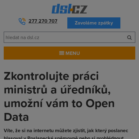
277 270 707
Zavoláme zpátky
MENU
Zkontrolujte práci
ministrů a úředníků,
umožní vám to Open
Data
Víte, že si na internetu můžete zjistit, jak který poslanec
hlasoval v Poslanecké sněmovně nebo si prohlédnout