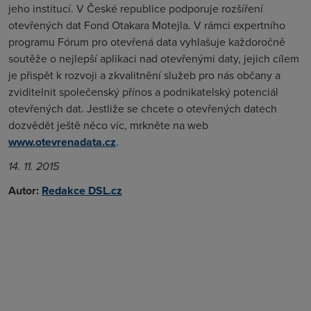
jeho institucí. V České republice podporuje rozšíření
otevřených dat Fond Otakara Motejla. V rámci expertního
programu Fórum pro otevřená data vyhlašuje každoročně
soutěže o nejlepší aplikaci nad otevřenými daty, jejich cílem
je přispět k rozvoji a zkvalitnění služeb pro nás občany a
zviditelnit společenský přínos a podnikatelský potenciál
otevřených dat. Jestliže se chcete o otevřených datech
dozvědět ještě něco víc, mrkněte na web
www.otevrenadata.cz
.
14. 11. 2015
Autor:
Redakce DSL.cz