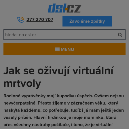
277 270 707
Zavoláme zpátky
MENU
Jak se oživují virtuální
mrtvoly
Rodinné vyprávěnky mají kupodivu úspěch. Ovšem nejsou
nevyčerpatelné. Přesto žijeme v zázračném věku, který
naskýtá každému, co potřebuje, tudíž i já mám ještě jeden
veselý příběh. Hlavní hrdinkou je moje maminka, která
přes všechny nástrahy počítače, i toho, že je virtuální