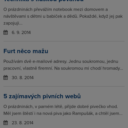
O prázdninách převážím notebook mezi domovem a
návštěvami s dětmi u babiček a dědů. Pokaždé, když jej pak
zapojuji...
6. 9. 2014
Furt něco mažu
Používám dvě e-mailové adresy. Jednu soukromou, jednu
pracovní, vlastně firemní. Na soukromou mi chodí hromady...
30. 8. 2014
5 zajímavých pivních webů
O prázdninách, v parném létě, přijde dobré pivečko vhod.
Měl jsem štěstí i na nová piva jako Rampušák, a chtěl jsem...
23. 8. 2014