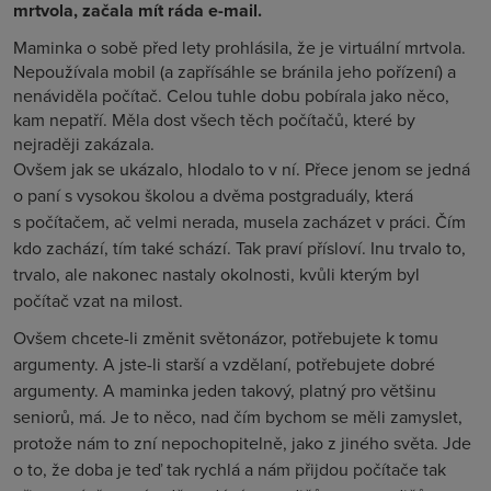
mrtvola, začala mít ráda e-mail.
Maminka o sobě před lety prohlásila, že je virtuální mrtvola.
Nepoužívala mobil (a zapřísáhle se bránila jeho pořízení) a
nenáviděla počítač. Celou tuhle dobu pobírala jako něco,
kam nepatří. Měla dost všech těch počítačů, které by
nejraději zakázala.
Ovšem jak se ukázalo, hlodalo to v ní. Přece jenom se jedná
o paní s vysokou školou a dvěma postgraduály, která
s počítačem, ač velmi nerada, musela zacházet v práci. Čím
kdo zachází, tím také schází. Tak praví přísloví. Inu trvalo to,
trvalo, ale nakonec nastaly okolnosti, kvůli kterým byl
počítač vzat na milost.
Ovšem chcete-li změnit světonázor, potřebujete k tomu
argumenty. A jste-li starší a vzdělaní, potřebujete dobré
argumenty. A maminka jeden takový, platný pro většinu
seniorů, má. Je to něco, nad čím bychom se měli zamyslet,
protože nám to zní nepochopitelně, jako z jiného světa. Jde
o to, že doba je teď tak rychlá a nám přijdou počítače tak