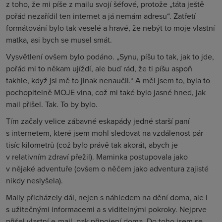
z toho, že mi píše z mailu svojí šéfové, protože „táta ještě
pořád nezařídil ten internet a já nemám adresu“. Zatřetí
formátování bylo tak veselé a hravé, že nebýt to moje vlastní
matka, asi bych se musel smát.
Vysvětlení ovšem bylo podáno. „Synu, píšu to tak, jak to jde,
pořád mi to někam ujíždí, ale buď rád, že ti píšu aspoň
takhle, když jsi mě to jinak nenaučil.“ A měl jsem to, byla to
pochopitelně MOJE vina, což mi také bylo jasné hned, jak
mail přišel. Tak. To by bylo.
Tím začaly velice zábavné eskapády jedné starší paní
s internetem, které jsem mohl sledovat na vzdálenost pár
tisíc kilometrů (což bylo právě tak akorát, abych je
v relativním zdraví přežil). Maminka postupovala jako
v nějaké adventuře (ovšem o něčem jako adventura zajisté
nikdy neslyšela).
Maily přicházely dál, nejen s náhledem na dění doma, ale i
s užitečnými informacemi a s viditelnými pokroky. Nejprve
přišel vlastní e-mail, pak připojení doma. Do toho jsem se