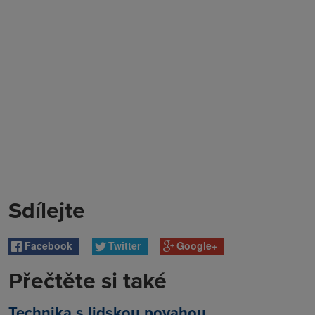
Sdílejte
Facebook
Twitter
Google+
Přečtěte si také
Technika s lidskou povahou