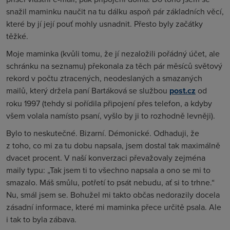
snažil maminku naučit na tu dálku aspoň pár základních věcí,
které by jí její pouť mohly usnadnit. Přesto byly začátky
těžké.
Moje maminka (kvůli tomu, že jí nezaložili pořádný účet, ale
schránku na seznamu) překonala za těch pár měsíců světový
rekord v počtu ztracených, neodeslaných a smazaných
mailů, který držela paní Bartáková se službou
post.cz
od
roku 1997 (tehdy si pořídila připojení přes telefon, a kdyby
všem volala namísto psaní, vyšlo by ji to rozhodně levněji).
Bylo to neskutečné. Bizarní. Démonické. Odhaduji, že
z toho, co mi za tu dobu napsala, jsem dostal tak maximálně
dvacet procent. V naší konverzaci převažovaly zejména
maily typu: „Tak jsem ti to všechno napsala a ono se mi to
smazalo. Máš smůlu, potřetí to psát nebudu, ať si to trhne.“
Nu, smál jsem se. Bohužel mi takto občas nedorazily docela
zásadní informace, které mi maminka přece určitě psala. Ale
i tak to byla zábava.