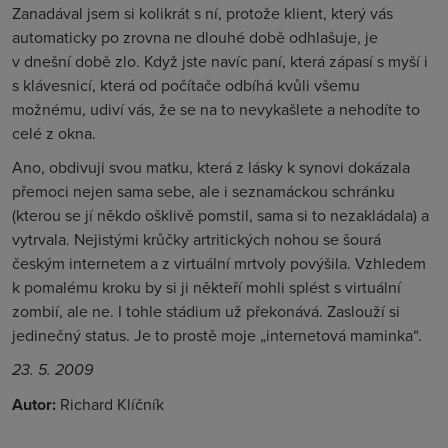
Zanadával jsem si kolikrát s ní, protože klient, který vás
automaticky po zrovna ne dlouhé době odhlašuje, je
v dnešní době zlo. Když jste navíc paní, která zápasí s myší i
s klávesnicí, která od počítače odbíhá kvůli všemu
možnému, udiví vás, že se na to nevykašlete a nehodíte to
celé z okna.
Ano, obdivuji svou matku, která z lásky k synovi dokázala
přemoci nejen sama sebe, ale i seznamáckou schránku
(kterou se jí někdo ošklivě pomstil, sama si to nezakládala) a
vytrvala. Nejistými krůčky artritických nohou se šourá
českým internetem a z virtuální mrtvoly povýšila. Vzhledem
k pomalému kroku by si ji někteří mohli splést s virtuální
zombií, ale ne. I tohle stádium už překonává. Zaslouží si
jedinečný status. Je to prostě moje „internetová maminka“.
23. 5. 2009
Autor:
Richard Klíčník