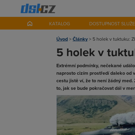
KATALOG
DOSTUPNOST SLUŽ
Úvod
>
Články
>
5 holek v tuktuku: Z
5 holek v tuktu
Extrémní podmínky, nečekané události
naprosto cizím prostředí daleko od
cestu jistě ví, že to není žádný med. 
to, jak se bude pokračovat dál v me