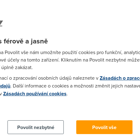
oufáme, že mu to chvilku vydrží a pojede pár
Spa
Time
Star
 férově a jasně
Wh
na Povolit vše nám umožníte použití cookies pro funkční, analyti
už
vé účely na tomto zařízení. Kliknutím na Povolit nezbytné můžet
te
 úplně zakázat.
mací o zpracování osobních údajů naleznete v
Zásadách o zprac
údajů
. Další informace o cookies a možnosti změnit jejich nastav
 v
Zásadách používání cookies
.
 cookies chcete dozvědět více, další podrobnosti najdete na t
Povolit nezbytné
Povolit vše
Wha