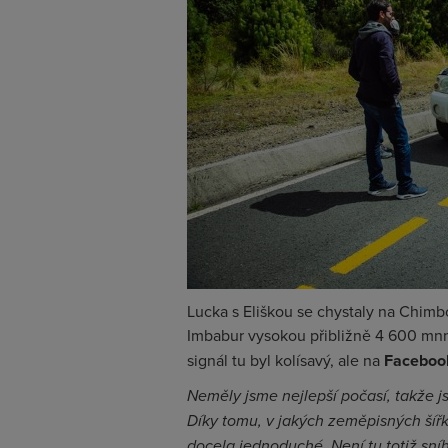
Lucka s Eliškou se chystaly na Chimbo
Imbabur vysokou přibližně 4 600 mn
signál tu byl kolísavý, ale na
Facebo
Neměly jsme nejlepší počasí, takže 
Díky tomu, v jakých zeměpisných šíř
docela jednoduché. Není tu totiž sn