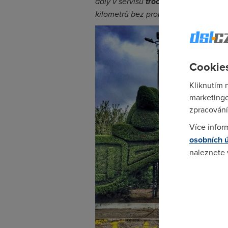
daly v servisu
trochu do kupy
… Teď d
kilometrů bez problému.
Cookies
Kliknutím 
marketingo
zpracování
Více infor
osobních 
naleznete
Pokud se o
odkazu.