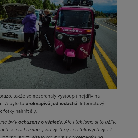
razo, takže se nezdráhaly vystoupit nejdřív na
m. A bylo to
překvapivě jednoduché
. Internetový
ok
fotky nahrát šly.
jsme byly
ochuzeny o výhledy
. Ale i tak jsme si to užily.
kách se nacházíme, jsou výstupy i do takových výšek
íh a zima. Když výstup srovnám s horolezením na