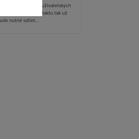
ístupňovat podporu uživatelských
. Při předávání kontaktu tak už
de nutné sdílet...