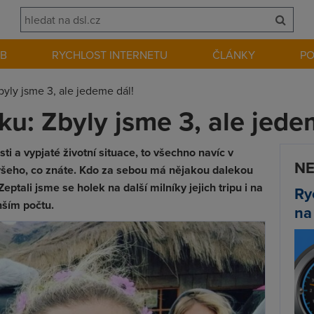
EB
RYCHLOST INTERNETU
ČLÁNKY
P
byly jsme 3, ale jedeme dál!
ku: Zbyly jsme 3, ale jede
 a vypjaté životní situace, to všechno navíc v
NE
 všeho, co znáte. Kdo za sebou má nějakou dalekou
Zeptali jsme se holek na další milníky jejich tripu i na
Ry
nším počtu.
na