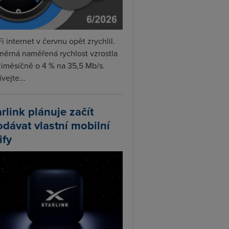
i internet v červnu opět zrychlil.
měrná naměřená rychlost vzrostla
iměsíčně o 4 % na 35,5 Mb/s.
vejte...
arlink plánuje začít
odávat vlastní mobilní
ify