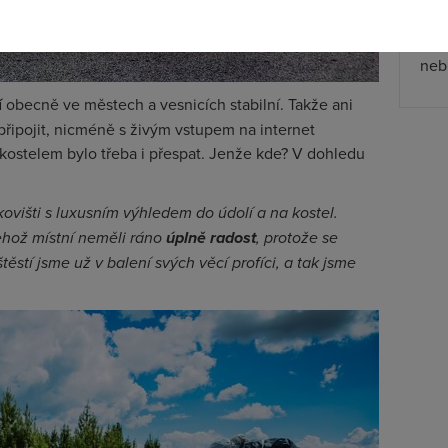
zpř
jmen
nebu
í
obecně ve městech a vesnicích stabilní. Takže ani
připojit, nicméně s živým vstupem na internet
kostelem bylo třeba i přespat. Jenže kde? V dohledu
kovišti s luxusním výhledem do údolí a na kostel.
ehož místní neměli ráno
úplně radost
, protože se
ěstí jsme už v balení svých věcí profíci, a tak jsme