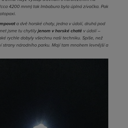
 (cca 4200 mnm) tak Imbabura byla úplná zívačka. Pak
otopaxi.
empovat
a dvě horské chaty, jedna v údolí, druhá pod
net jsme tu chytily
jenom v horské chatě
v údolí –
ké rychle dobyly všechnu naši techniku. Spíše, než
ní strany národního parku. Mají tam mnohem levnější a