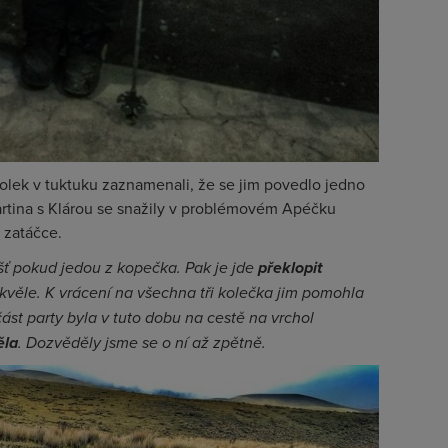
olek v tuktuku zaznamenali, že se jim povedlo jedno
 Martina s Klárou se snažily v problémovém Apéčku
v zatáčce.
ášť pokud jedou z kopečka. Pak je jde
překlopit
 skvěle. K vrácení na všechna tři kolečka jim pomohla
část party byla v tuto dobu na cestě na vrchol
ěla
. Dozvěděly jsme se o ní až zpětně.