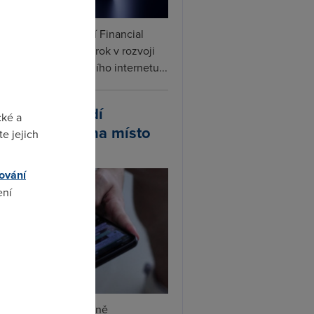
ceX podle informací Financial
s připravuje další krok v rozvoji
linku. Vedle satelitního internetu...
atsApp zavádí
cké a
ivatelská jména místo
e jejich
lefonních čísel
ování
ení
omto
tsApp začal postupně