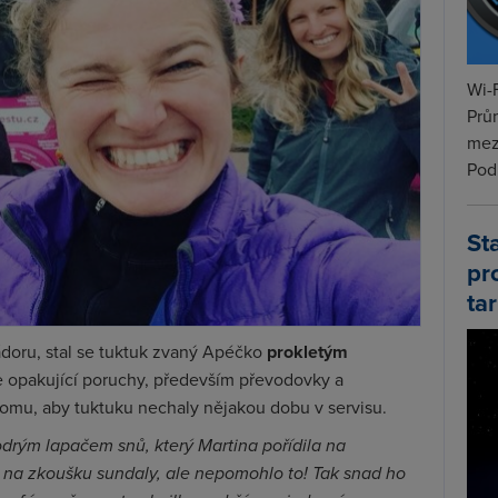
Wi-F
Prů
mez
Podí
St
pr
tar
ádoru, stal se tuktuk zvaný Apéčko
prokletým
e opakující poruchy, především převodovky a
tomu, aby tuktuku nechaly nějakou dobu v servisu.
 modrým lapačem snů, který Martina pořídila na
o na zkoušku sundaly, ale nepomohlo to! Tak snad ho