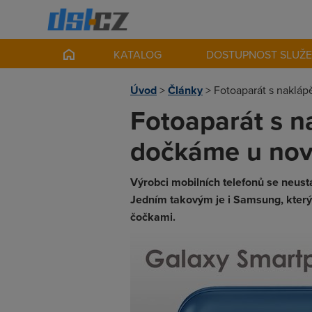
KATALOG
DOSTUPNOST SLUŽ
Úvod
>
Články
>
Fotoaparát s naklá
Fotoaparát s n
dočkáme u no
Výrobci mobilních telefonů se neust
Jedním takovým je i Samsung, který 
čočkami.