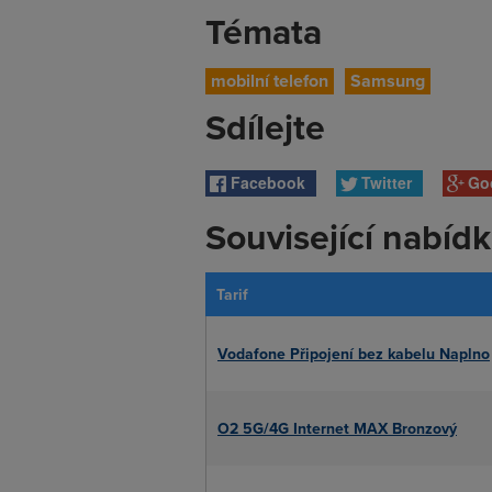
Témata
mobilní telefon
Samsung
Sdílejte
Facebook
Twitter
Go
Související nabíd
Tarif
Vodafone Připojení bez kabelu Naplno
O2 5G/4G Internet MAX Bronzový