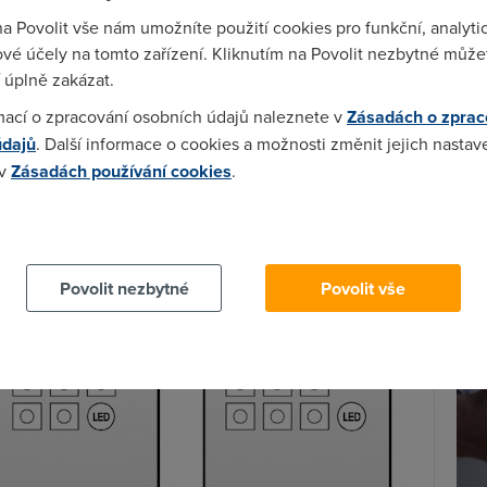
ybaveny
vyklápěcím mechanismem
, díky kterému bude
na Povolit vše nám umožníte použití cookies pro funkční, analyti
ytvoření efektu rybího oka.
vé účely na tomto zařízení. Kliknutím na Povolit nezbytné můžet
atní s ní budou pouze spolupracovat. Podle úhlu jejich
 úplně zakázat.
i záběru a ohniskovou vzdálenost.
Spa
mací o zpracování osobních údajů naleznete v
Zásadách o zprac
Time
izovat například panoramatické snímky
údajů
. Další informace o cookies a možnosti změnit jejich nastav
Star
ýsledky i při zhoršených světelných podmínkách. Další
 v
Zásadách používání cookies
.
 i
vyšší rozsah
a rychlejší a spolehlivější
ostření
.
Wh
 cookies chcete dozvědět více, další podrobnosti najdete na t
m fotoaparátem brzy objeví na pultech obchodů a
už
případě Nokie s pěti čočkami.
te
Povolit nezbytné
Povolit vše