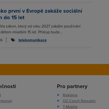
ako první v Evropě zakáže sociální
m do 15 let
lila zákon, který od roku 2027 zakáže používání
í dětem mladším 15 let. Přístup bude...
26
telekomunikace
ečnosti
Pro partnery
t
Reklama
nternet
O2 Czech Republic
T-Mobile