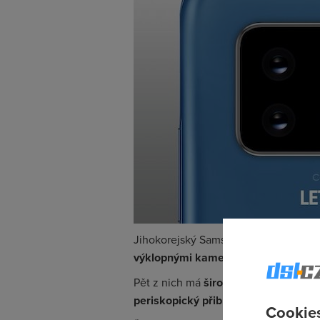
Jihokorejský Samsung si loni v prosi
výklopnými kamerkami
. Objektivy 
Pět z nich má
širokoúhlou čočku
s oh
periskopický přibližovací fotoaparát
.
Cookies