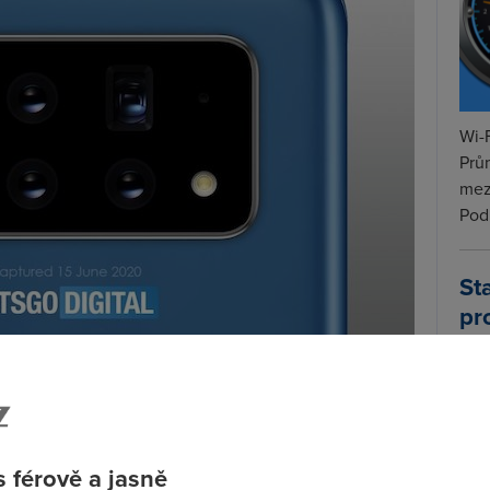
Wi-F
Prů
mez
Podí
St
pr
tar
nci nechal patentovat smartphone s
šesti čočkami a
jsou podle přihlášky seskupeny do matice 3x2.
niskovou vzdáleností 28 mm a šestý je pak
 férově a jasně