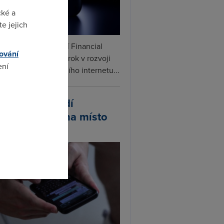
cké a
e jejich
ceX podle informací Financial
ování
s připravuje další krok v rozvoji
ení
linku. Vedle satelitního internetu...
atsApp zavádí
omto
ivatelská jména místo
lefonních čísel