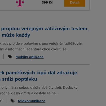
399 Kč
Detail
 projdou veřejným zátěžovým testem,
e může každý
klady projde v polovině srpna veřejným zátěžovým
lní a informační agentura chce ověřit, že...
mobilní aplikace
ek paměťových čipů dál zdražuje
a sráží poptávku
hony má za sebou další slabé čtvrtletí. Dodávky
očně klesly o 11 % a dostaly se na...
26
telekomunikace