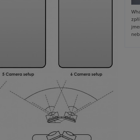
Wha
zpř
jmen
nebu