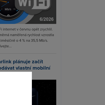
i internet v červnu opět zrychlil.
měrná naměřená rychlost vzrostla
iměsíčně o 4 % na 35,5 Mb/s.
vejte...
arlink plánuje začít
odávat vlastní mobilní
ify