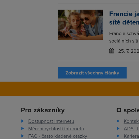
Francie j
sítě děte
Francie schvá
sociálních sít
25. 7. 20
Zobrazit všechny články
Pro zákazníky
O spol
Dostupnost internetu
Kontak
Měření rychlosti internetu
ADSL I
FAQ - často kladené otázky
Kariéra