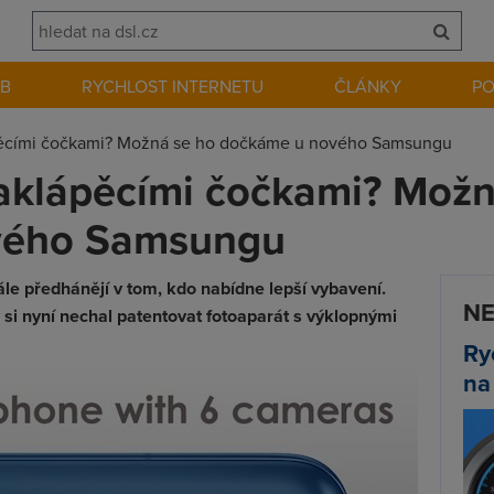
EB
RYCHLOST INTERNETU
ČLÁNKY
P
pěcími čočkami? Možná se ho dočkáme u nového Samsungu
aklápěcími čočkami? Možn
vého Samsungu
ále předhánějí v tom, kdo nabídne lepší vybavení.
NE
si nyní nechal patentovat fotoaparát s výklopnými
Ry
na