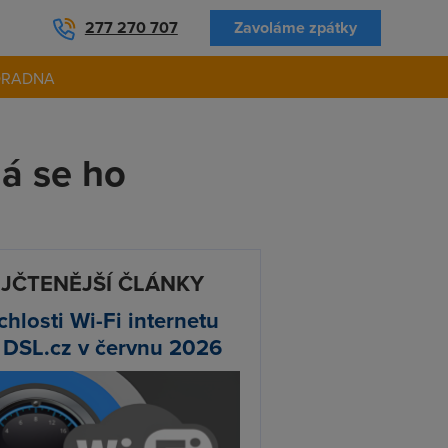
277 270 707
Zavoláme zpátky
ORADNA
á se ho
JČTENĚJŠÍ ČLÁNKY
chlosti Wi-Fi internetu
 DSL.cz v červnu 2026