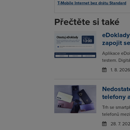
T-Mobile Internet bez drátu Standard
Přečtěte si také
eDoklady
zapojit s
Aplikace eDo
testem. Digitá
1. 8. 2026
Nedostat
telefony 
Trh se smartp
telefonů mezir
28. 7. 20