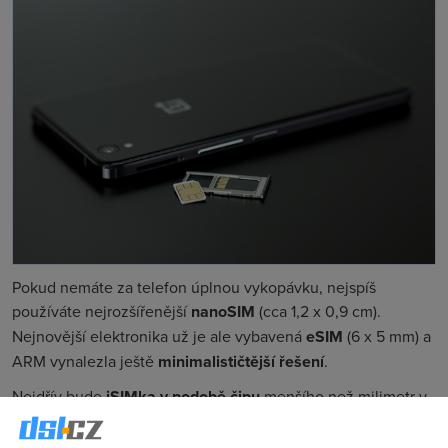
Pokud nemáte za telefon úplnou vykopávku, nejspíš
používáte nejrozšířenější
nanoSIM
(cca 1,2 x 0,9 cm).
Nejnovější elektronika už je ale vybavená
eSIM
(6 x 5 mm) a
ARM vynalezla ještě
minimalističtější řešení
.
Nejdřív bude
iSIMka v podobě čipu
menšího než milimetr v
zařízeních pro provoz internetu věcí (IoT). Takže v různých
senzorech a čidlech. O rozšíření do telefonů ze strany