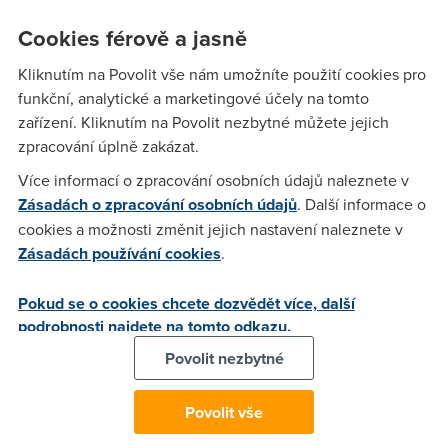
výrobce zájem je, otázkou však zůstává, jestli na toto řešení
Cookies férově a jasně
přistoupí i operátoři
.
Kliknutím na Povolit vše nám umožníte použití cookies pro
Zdroj:
svetandroida.cz
funkční, analytické a marketingové účely na tomto
zařízení. Kliknutím na Povolit nezbytné můžete jejich
Raději byste rychlejší
zpracování úplně zakázat.
Více informací o zpracování osobních údajů naleznete v
internet?
Zásadách o zpracování osobních údajů
. Další informace o
cookies a možnosti změnit jejich nastavení naleznete v
Uvidíme, co se s tím dá dělat. Zadejte do našeho formnuláře
Zásadách používání cookies
.
konkrétní adresu a zjistětě, jestli u vás neexistuje levnější a
rychleší možnost internetového připojení.
Pokud se o cookies chcete dozvědět více, další
Dostupnost služeb
podrobnosti najdete na tomto odkazu.
Povolit nezbytné
Zadejte ulici, číslo popisné, obec a použijte našeptávač.
Povolit vše
Adresa
*