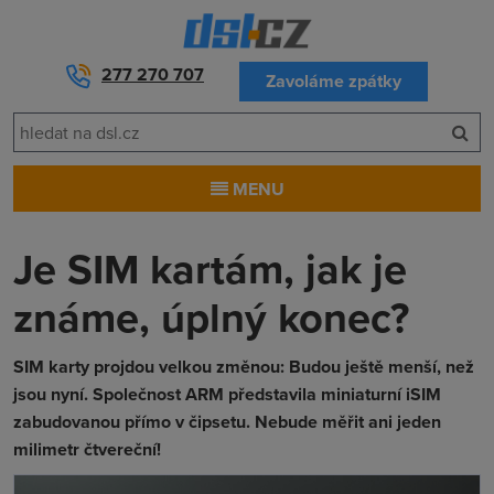
277 270 707
Zavoláme zpátky
MENU
Je SIM kartám, jak je
známe, úplný konec?
SIM karty projdou velkou změnou: Budou ještě menší, než
jsou nyní. Společnost ARM představila miniaturní iSIM
zabudovanou přímo v čipsetu. Nebude měřit ani jeden
milimetr čtvereční!