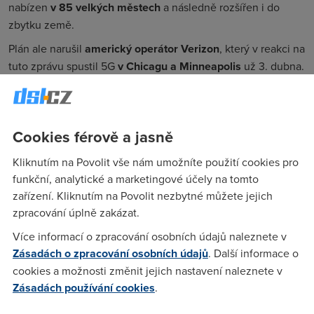
nabízen
v 85 velkých městech
a následně rozšířen i do
zbytku země.
Plán ale narušil
americký operátor Verizon
, který v reakci na
tuto zprávu spustil 5G
v Chicagu a Minneapolis
už 3. dubna.
Start tedy přesunul z původního 11. dubna na o týden dřívější
datum.
Závod o prvenství
Cookies férově a jasně
Je jasné, že Verizon narychlo změnil spuštění své sítě proto,
Kliknutím na Povolit vše nám umožníte použití cookies pro
aby předstihl Jižní Koreu. I Jihokorejci ale nakonec svůj
funkční, analytické a marketingové účely na tomto
harmonogram změnili a podle agentury Reuters jejich
zařízení. Kliknutím na Povolit nezbytné můžete jejich
operátoři zpřístupnili internet 5G internet ještě
hodinu před
zpracování úplně zakázat.
Verizonem
.
Více informací o zpracování osobních údajů naleznete v
Operátoři očekávají velký
Zásadách o zpracování osobních údajů
. Další informace o
cookies a možnosti změnit jejich nastavení naleznete v
zájem
Zásadách používání cookies
.