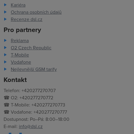
Kariéra
Ochrana osobních údajů
Recenze dsl.cz
Pro partnery
Reklama
O2 Czech Republic
T-Mobile
Vodafone
Nejlevnější GSM tarify
Kontakt
Telefon: +420277270707
☎ O2: +420277270772
☎ T-Mobile: +420277270773
☎ Vodafone: +420277270777
Dostupnost: Po–Pá: 8:00–18:00
E-mail:
info@dsl.cz