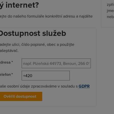
 internet?
zpř
jmen
dejte do našeho formuláře konkrétní adresu a najděte
nebu
Dostupnost služeb
adejte ulici, číslo popisné, obec a použijte
ašeptávač.
dresa
*
elefon
*
aše osobní údaje zpracováváme v souladu s
GDPR
Ověřit dostupnost