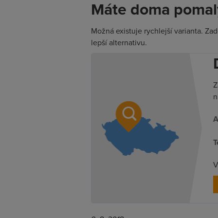
Máte doma pomalý
Možná existuje rychlejší varianta. Za
lepší alternativu.
Z
n
A
T
V