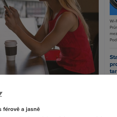
Wi-F
Prů
mez
Podí
St
pr
tar
 je nejprodávanějším telefonem
iPhone 8
. V těsném
 dá se očekávat, že se budou tito dva favorité
dat.
 na třetím místě se umístil
drahý iPhone X
. Což by
 férově a jasně
 lehce klesla, ale to nestalo.