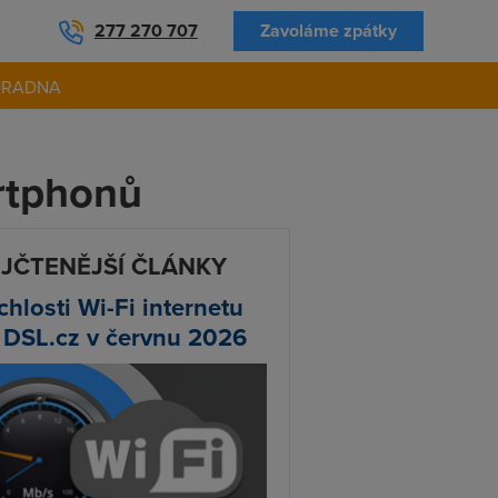
277 270 707
Zavoláme zpátky
ORADNA
rtphonů
JČTENĚJŠÍ ČLÁNKY
chlosti Wi-Fi internetu
 DSL.cz v červnu 2026