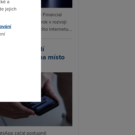
cké a
e jejich
ceX podle informací Financial
s připravuje další krok v rozvoji
ování
linku. Vedle satelitního internetu...
ení
atsApp zavádí
ivatelská jména místo
omto
lefonních čísel
tsApp začal postupně