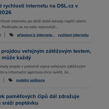
rychlosti internetu na DSL.cz v
 2026
chlosti internetu po delší době klesaly napříč všemi
. Podívejte se na naše nejnovější...
6
připojení k internetu
,
rychlost internetu
 projdou veřejným zátěžovým testem,
e může každý
klady projde v polovině srpna veřejným zátěžovým
lní a informační agentura chce ověřit, že...
mobilní aplikace
ek paměťových čipů dál zdražuje
a sráží poptávku