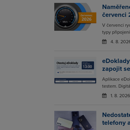
Naměřené 
červenci
V červenci ry
typy připojení
4. 8. 202
eDoklady
zapojit s
Aplikace eDo
testem. Digitá
1. 8. 2026
Nedostat
telefony 