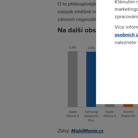
Kliknutím 
O to překvapivější je, že hned za ním
marketingo
naopak směšně nízkou částku. Ten je
zpracování
zároveň nejprodávanějším mobilem 
Více infor
Na další obsazení míst m
osobních 
naleznete
Pokud se o
odkazu.
Zdroj:
MobilMania.cz