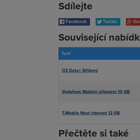
Sdílejte
Facebook
Twitter
Go
Související nabíd
Tarif
O2 Data+ Stříbrný
Vodafone Mobilní připojení 10 GB
T-Mobile Next internet 12 GB
Přečtěte si také