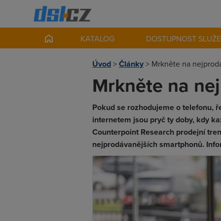
KATALOG
DOSTUPNOST SLUŽ
Úvod
>
Články
>
Mrkněte na nejprod
Mrkněte na ne
Pokud se rozhodujeme o telefonu, 
internetem jsou pryč ty doby, kdy ka
Counterpoint Research prodejní tren
nejprodávanějších smartphonů. Info