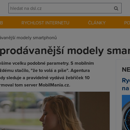
EB
RYCHLOST INTERNETU
ČLÁNKY
P
ávanější modely smartphonů
jprodávanější modely sma
řešíme vcelku podobné parametry. S mobilním
NE
ždému stačilo, "že to volá a píše". Agentura
dy sleduje a pravidelně vydává žebříček 10
Ry
rmoval tom server MobilMania.cz.
na