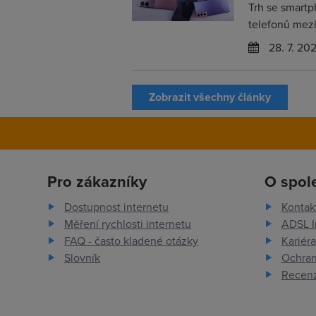
Trh se smartp
telefonů mezir
28. 7. 20
Zobrazit všechny články
Pro zákazníky
O spol
Dostupnost internetu
Kontak
Měření rychlosti internetu
ADSL I
FAQ - často kladené otázky
Kariéra
Slovník
Ochran
Recenz