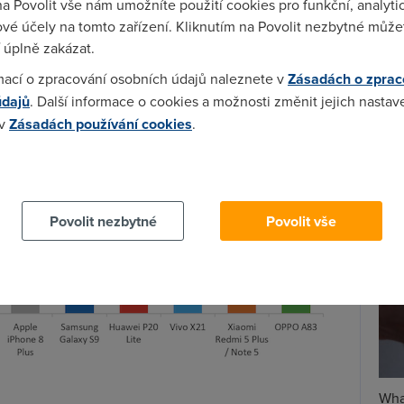
na Povolit vše nám umožníte použití cookies pro funkční, analyti
 si vydobil své místo model
Xiaomi Redmi 5A
za
vé účely na tomto zařízení. Kliknutím na Povolit nezbytné můžet
 podle serveru
MobilMania.cz
Spa
 úplně zakázat.
v Česku
Time
mací o zpracování osobních údajů naleznete v
Zásadách o zprac
rkněte sami:
Star
údajů
. Další informace o cookies a možnosti změnit jejich nastav
 v
Zásadách používání cookies
.
Wh
už
 cookies chcete dozvědět více, další podrobnosti najdete na t
te
Povolit nezbytné
Povolit vše
Wha