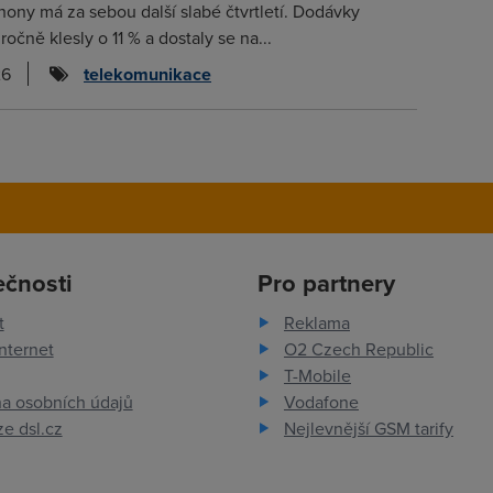
hony má za sebou další slabé čtvrtletí. Dodávky
očně klesly o 11 % a dostaly se na...
26
telekomunikace
ečnosti
Pro partnery
t
Reklama
nternet
O2 Czech Republic
T-Mobile
a osobních údajů
Vodafone
e dsl.cz
Nejlevnější GSM tarify