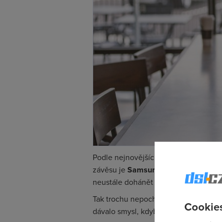
Podle nejnovějších zveřejněných dat
závěsu je
Samsung Galaxy S9 Plus
a
neustále dohánět a první příčky si stří
Tak trochu nepochopitelné je, že hned
Cookies
dávalo smysl, kdyby jeho cena alespoň