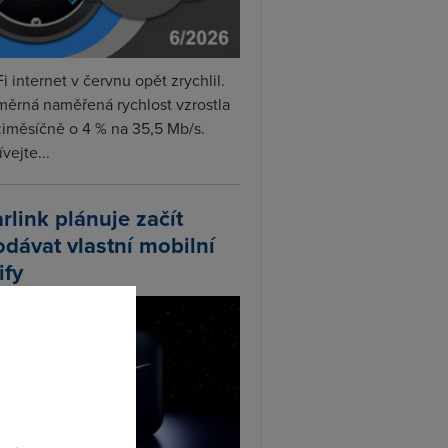
i internet v červnu opět zrychlil.
měrná naměřená rychlost vzrostla
iměsíčně o 4 % na 35,5 Mb/s.
vejte...
arlink plánuje začít
odávat vlastní mobilní
ify