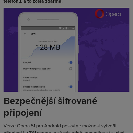
telefonu, a to zcela zdarma.
Bezpečnější šifrované
připojení
Verze Opera 51 pro Android poskytne možnost vytvořit
připojení k VPN serveru a až následně komunikovat s vámi