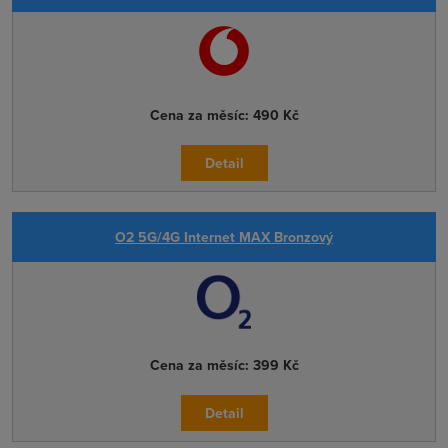
Cena za měsíc:
490 Kč
Detail
O2 5G/4G Internet MAX Bronzový
Cena za měsíc:
399 Kč
Detail