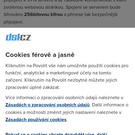
zvolenou webovou stránkou. Spojení se serverem bude
šifrováno
256bitovou šifrou
a přinese tak bezpečnější
připojení.
Nová funkce se vám bude hodit při surfování na veřejných
Wi-Fi sítích. V kavárnách, na letištích nebo v hotelech
bezplatné VPN zabrání, aby mohl vaše informace kdokoliv
Cookies férově a jasně
zneužít.
Neomezené anonymní
Kliknutím na Povolit vše nám umožníte použití cookies pro
funkční, analytické a marketingové účely na tomto
prohlížení
zařízení. Kliknutím na Povolit nezbytné můžete jejich
zpracování úplně zakázat.
Zatím je možnost VPN v tomto prohlížeči ve fázi testování.
Více informací o zpracování osobních údajů naleznete v
Uživatelé si mohou vybrat ze
serverů v Evropě, Americe a
Zásadách o zpracování osobních údajů
. Další informace o
Asii
. Nová verze nabízí samozřejmě i
automatický výběr
cookies a možnosti změnit jejich nastavení naleznete v
lokality
.
Zásadách používání cookies
.
VPN bude fungovat pouze v
režimu anonymního prohlížení
,
standardně bude vypnutý. Prohlížeč nebude ve výchozím
Pokud se o cookies chcete dozvědět více, další