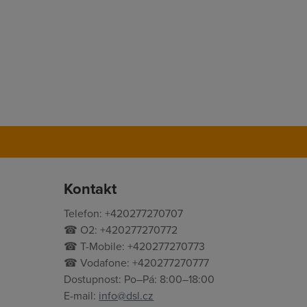
Kontakt
Telefon: +420277270707
☎ O2: +420277270772
☎ T-Mobile: +420277270773
☎ Vodafone: +420277270777
Dostupnost: Po–Pá: 8:00–18:00
E-mail:
info@dsl.cz