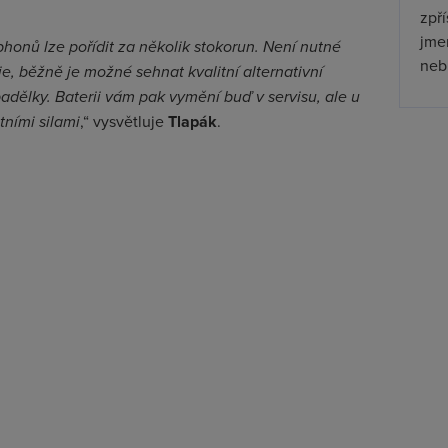
zpř
jmen
honů lze pořídit za několik stokorun. Není nutné
nebu
e, běžně je možné sehnat kvalitní alternativní
padělky. Baterii vám pak vymění buď v servisu, ale u
tními silami
,“ vysvětluje
Tlapák
.