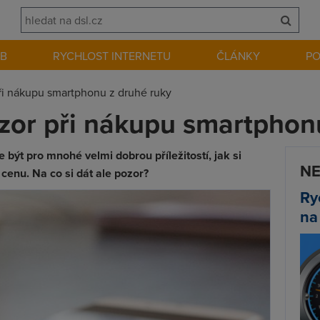
EB
RYCHLOST INTERNETU
ČLÁNKY
P
při nákupu smartphonu z druhé ruky
ozor při nákupu smartphon
ýt pro mnohé velmi dobrou příležitostí, jak si
NE
cenu. Na co si dát ale pozor?
Ry
na