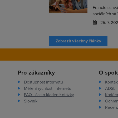
Francie schvá
sociálních sít
25. 7. 20
Zobrazit všechny články
Pro zákazníky
O spol
Dostupnost internetu
Kontak
Měření rychlosti internetu
ADSL I
FAQ - často kladené otázky
Kariéra
Slovník
Ochran
Recenz