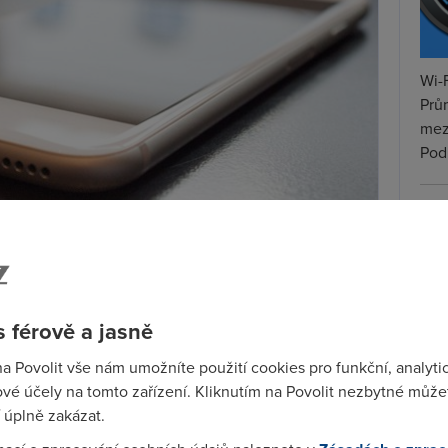
Wi-F
Prů
mez
Podí
St
pr
 mnoha ohledech neliší od nákupu úplně nového
tar
i měli ujasnit svůj rozpočet, ale také preference,
u, podobně, jako když vybíráte smartphone úplně
 férově a jasně
hone chcete pořídit a kolik si do něj můžete dovolit
řátele, sociální sítě, aukční servery nebo bazary
na Povolit vše nám umožníte použití cookies pro funkční, analyti
vé účely na tomto zařízení. Kliknutím na Povolit nezbytné můžet
honu
 úplně zakázat.