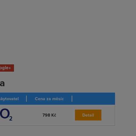
ogle+
ka
kytovatel
Cena za měsíc
798 Kč
Detail