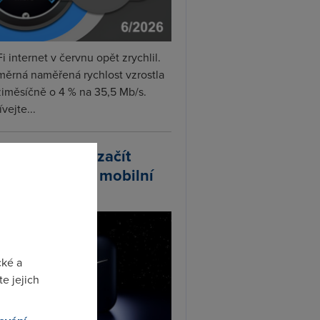
i internet v červnu opět zrychlil.
měrná naměřená rychlost vzrostla
iměsíčně o 4 % na 35,5 Mb/s.
vejte...
arlink plánuje začít
odávat vlastní mobilní
ify
cké a
e jejich