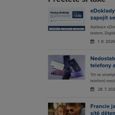
eDoklady
zapojit s
Aplikace eDo
testem. Digitá
1. 8. 2026
Nedostat
telefony 
Trh se smartp
telefonů mezir
28. 7. 20
Francie j
sítě děte