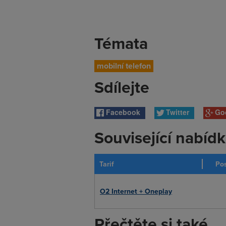
Témata
mobilní telefon
Sdílejte
Facebook
Twitter
Go
Související nabíd
Tarif
Pos
O2 Internet + Oneplay
Přečtěte si také