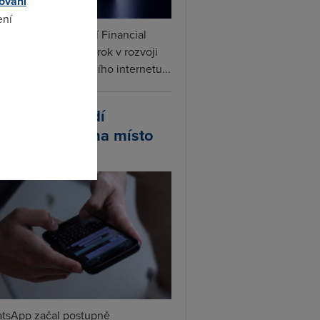
ování
ení
ceX podle informací Financial
s připravuje další krok v rozvoji
linku. Vedle satelitního internetu...
omto
atsApp zavádí
ivatelská jména místo
lefonních čísel
tsApp začal postupně