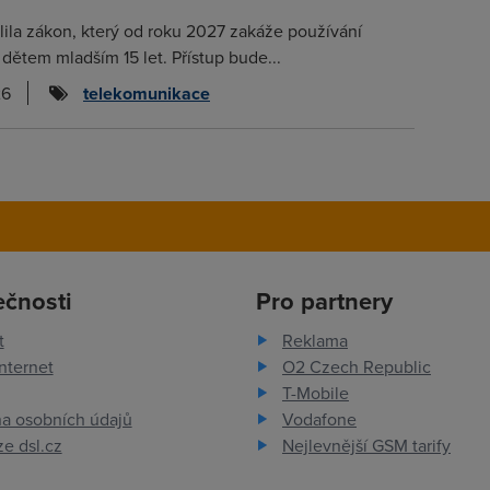
lila zákon, který od roku 2027 zakáže používání
í dětem mladším 15 let. Přístup bude...
26
telekomunikace
ečnosti
Pro partnery
t
Reklama
nternet
O2 Czech Republic
T-Mobile
a osobních údajů
Vodafone
e dsl.cz
Nejlevnější GSM tarify