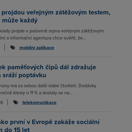
 projdou veřejným zátěžovým testem,
e může každý
klady projde v polovině srpna veřejným zátěžovým
lní a informační agentura chce ověřit, že...
mobilní aplikace
ek paměťových čipů dál zdražuje
a sráží poptávku
hony má za sebou další slabé čtvrtletí. Dodávky
očně klesly o 11 % a dostaly se na...
26
telekomunikace
ako první v Evropě zakáže sociální
m do 15 let