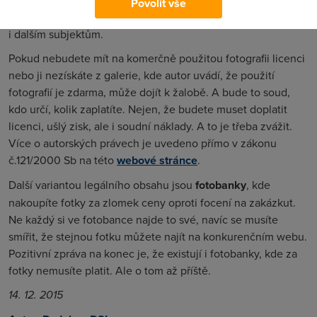
Povolit vše
nevýhradní licence může autor poskytnout užívání fotografie
i dalším subjektům.
Pokud nebudete mít na komerčně použitou fotografii licenci
nebo ji nezískáte z galerie, kde autor uvádí, že použití
fotografií je zdarma, může dojít k žalobě. A bude to soud,
kdo určí, kolik zaplatíte. Nejen, že budete muset doplatit
licenci, ušlý zisk, ale i soudní náklady. A to je třeba zvážit.
Více o autorských právech je uvedeno přímo v zákonu
č.121/2000 Sb na této
webové stránce
.
Další variantou legálního obsahu jsou
fotobanky
, kde
nakoupíte fotky za zlomek ceny oproti focení na zakázkut.
Ne každý si ve fotobance najde to své, navíc se musíte
smířit, že stejnou fotku můžete najít na konkurenčním webu.
Pozitivní zpráva na konec je, že existují i fotobanky, kde za
fotky nemusíte platit. Ale o tom až příště.
14. 12. 2015