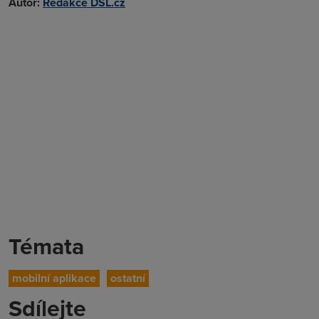
Autor:
Redakce DSL.cz
Témata
mobilní aplikace
ostatní
Sdílejte