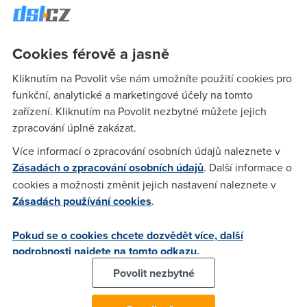
rámci autorského práva. Bez tohoto oprávnění musí počítat s
tím, že osoby, které k fotografiím mají
autorská práva
,
mohou uplatňovat své nároky soudní cestou.
Cookies férově a jasně
Za
komerční využití
se dá považovat
umístění fotografie
na
Kliknutím na Povolit vše nám umožníte použití cookies pro
reklamní materiály, web firemních stránek společnosti nebo
funkční, analytické a marketingové účely na tomto
například plakáty ke společenské akci. Uvedením autora či
zařízení. Kliknutím na Povolit nezbytné můžete jejich
zdroje, odkud fotografie pochází, se třetí osoba nijak
zpracování úplně zakázat.
nezbavuje své odpovědnosti za porušení autorských práv.
Také značka cypyright © nemá na existenci autorského práva
Více informací o zpracování osobních údajů naleznete v
žádný vliv.
Zásadách o zpracování osobních údajů
. Další informace o
Kromě autora se může domáhat práv také osoba, která je na
cookies a možnosti změnit jejich nastavení naleznete v
fotografii vyobrazena, pokud ke komerčnímu šíření
Zásadách používání cookies
.
podobizny nedala souhlas. A pozor, dokonce to mohou být i
vlastníci zobrazených architektonických či uměleckých děl.
Pokud se o cookies chcete dozvědět více, další
podrobnosti najdete na tomto odkazu.
A jak si autorská práva zajistíte? Koupíte si od autora
fotografie
licenci
. Ta pak může být udělena formou
výhradní
Povolit nezbytné
nebo nevýhradní licence
. Ta výhradní umožňuje používat
fotografii pouze tomu, komu byla licence poskytnuta, u