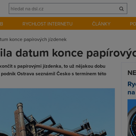
EB
RYCHLOST INTERNETU
ČLÁNKY
P
atum konce papírových jízdenek
la datum konce papírovýc
ončit s papírovými jízdenka, to už nějakou dobu
NE
í podnik Ostrava seznámil Česko s termínem této
Ry
na