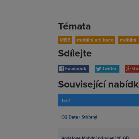
Témata
MBB
mobilní aplikace
mobilní 
Sdílejte
Facebook
Twitter
Go
Související nabíd
Tarif
O2 Data+ Stříbrný
Vodafone Mobilní připojení 10 GB