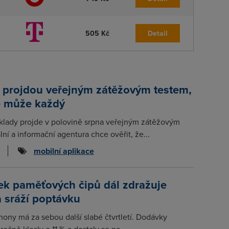
505 Kč
Detail
 projdou veřejným zátěžovým testem,
e může každý
klady projde v polovině srpna veřejným zátěžovým
lní a informační agentura chce ověřit, že...
mobilní aplikace
ek paměťových čipů dál zdražuje
a sráží poptávku
hony má za sebou další slabé čtvrtletí. Dodávky
očně klesly o 11 % a dostaly se na...