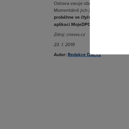
Ostrava varuje občany předtím, že k
Momentálně jich je něco přes sto p
Pokud se o
proběhne ve čtyřech částech
. Všech
odkazu.
aplikaci MojeDPO
, která nabídne mn
Zdroj: cnews.cz
23. 1. 2019
Autor:
Redakce DSL.cz