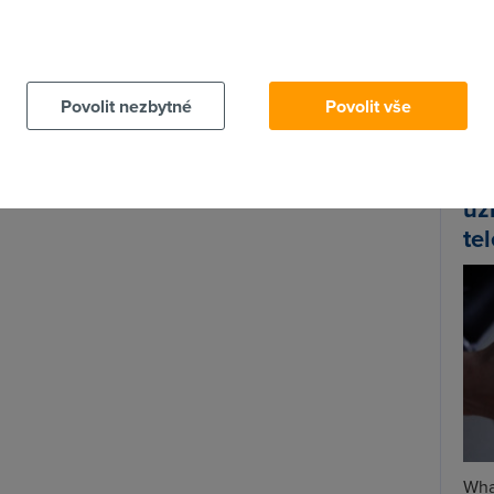
lasické automaty už nebudou, na každém z nich.
o celém městě. Budování dotykových automatů
 cookies chcete dozvědět více, další podrobnosti najdete na t
Spa
no budete ale moct ovládat i přes slibovanou
mobilní
Time
ohem víc než jen nakupování jízdenek.
Star
Povolit nezbytné
Povolit vše
Wh
už
te
Wha