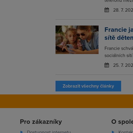
28. 7. 20
Francie j
sítě děte
Francie schvá
sociálních sít
25. 7. 20
Zobrazit všechny články
Pro zákazníky
O spol
Dostupnost internetu
Kontak