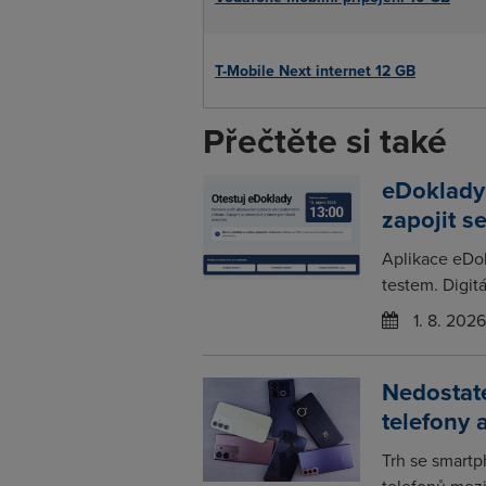
T-Mobile Next internet 12 GB
Přečtěte si také
eDoklady
zapojit s
Aplikace eDo
testem. Digitá
1. 8. 2026
Nedostat
telefony 
Trh se smartp
telefonů mezir