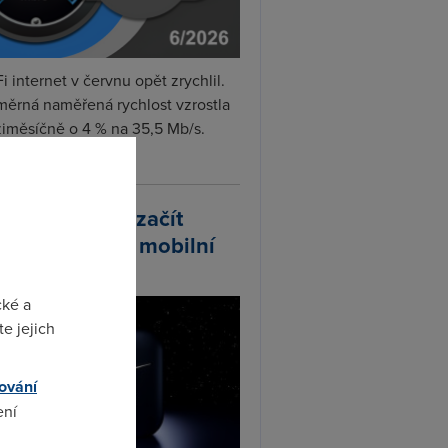
i internet v červnu opět zrychlil.
měrná naměřená rychlost vzrostla
iměsíčně o 4 % na 35,5 Mb/s.
vejte...
arlink plánuje začít
odávat vlastní mobilní
ify
cké a
e jejich
ování
ení