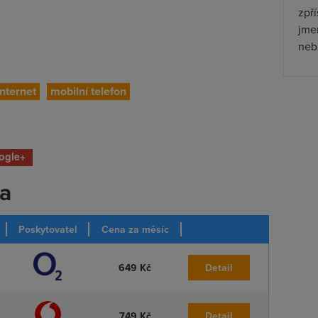
zpř
jmen
nebu
internet
mobilní telefon
ogle+
ka
Poskytovatel
Cena za měsíc
649 Kč
Detail
749 Kč
Detail