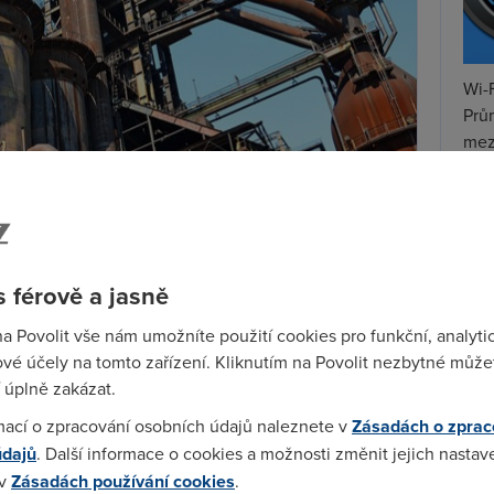
Wi-F
Prů
mez
Podí
St
pr
 férově a jasně
tar
1. 1. 2020 budete moc k placení za lístek a prokázání,
na Povolit vše nám umožníte použití cookies pro funkční, analyti
rtu nebo mobilní telefon
. To už si můžete v Ostravě
vé účely na tomto zařízení. Kliknutím na Povolit nezbytné můžet
 úplně zakázat.
minály se čtečkami karet. Máte dvě možnosti. Buď
mací o zpracování osobních údajů naleznete v
Zásadách o zprac
,nebo nahrát dlouhodobý kupón. Ten jde nahrát na
údajů
. Další informace o cookies a možnosti změnit jejich nastav
d
, nebo taky na regionální Odisku.
 v
Zásadách používání cookies
.