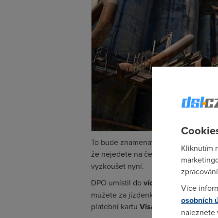
Cookies
To bude znamenat to, že v Ostravě od 
Kliknutím 
že nejedete na černo použít j
enom ka
marketingo
vyzkoušet nyní.
zpracování
DPO umístil do
více než 600 vozů
ter
Více infor
můžete za jízdenky platit jednotlivě
osobních 
platební kartu
Visa nebo MasterCar
naleznete