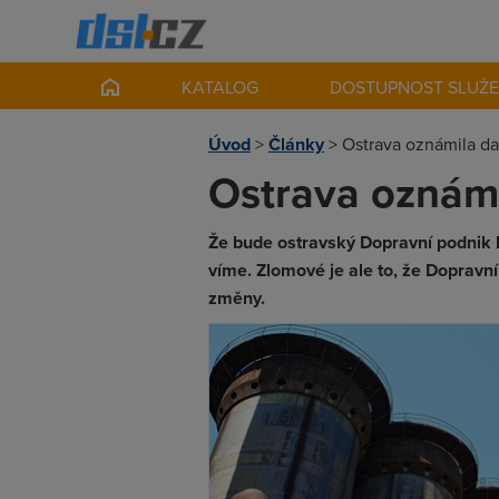
KATALOG
DOSTUPNOST SLUŽ
Úvod
>
Články
>
Ostrava oznámila d
Ostrava oznámi
Že bude ostravský Dopravní podnik k
víme. Zlomové je ale to, že Dopravn
změny.