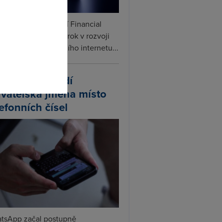
omto
ceX podle informací Financial
s připravuje další krok v rozvoji
linku. Vedle satelitního internetu...
atsApp zavádí
ivatelská jména místo
lefonních čísel
tsApp začal postupně