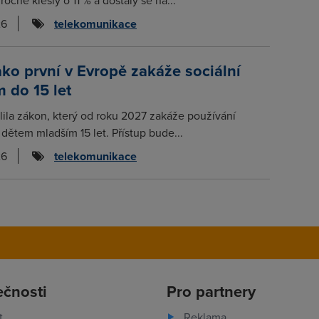
26
telekomunikace
ako první v Evropě zakáže sociální
m do 15 let
lila zákon, který od roku 2027 zakáže používání
í dětem mladším 15 let. Přístup bude...
26
telekomunikace
ečnosti
Pro partnery
t
Reklama