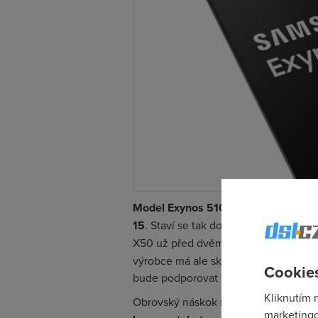
Model Exynos 5100
od Samsungu je ú
15
. Staví se tak do role konkurenta 
X50 už před dvěma lety, kdy ale byl
výrobce má ale skutečnou konkurenc
Cookies
bude podporovat 5G taktéž.
Kliknutím 
Obrovský náskok má ale Samsung tí
marketingo