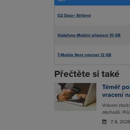
O2 Data+ Stříbrný
Vodafone Mobilní připojení 10 GB
T-Mobile Next internet 12 GB
Přečtěte si také
Téměř po
vracení 
Vrácení zboží
obchodů. Prů
7. 8. 202