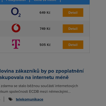
649 Kč
Detail
749 Kč
Detail
505 Kč
Detail
lovina zákazníků by po zpoplatnění
nakupovala na internetu méně
 zdarma se stalo běžnou součástí internetových
zkum společnosti ECDB mezi německými...
6
telekomunikace