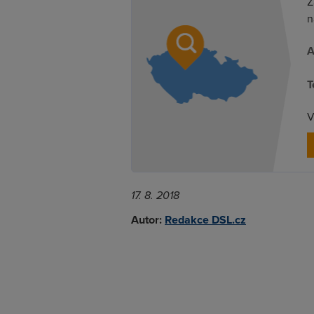
Z
n
A
T
V
17. 8. 2018
Autor:
Redakce DSL.cz