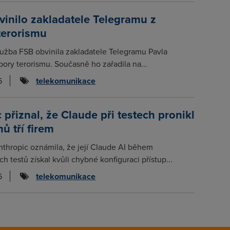
inilo zakladatele Telegramu z
terorismu
lužba FSB obvinila zakladatele Telegramu Pavla
ory terorismu. Současně ho zařadila na...
6
telekomunikace
 přiznal, že Claude při testech pronikl
ů tří firem
thropic oznámila, že její Claude AI během
 testů získal kvůli chybné konfiguraci přístup...
6
telekomunikace