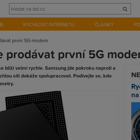
EB
RYCHLOST INTERNETU
ČLÁNKY
P
dávat první 5G modem
 prodávat první 5G mod
se blíží velmi rychle. Samsung jde pokroku naproti a
NE
chlou sítí dokáže spolupracovat. Podívejte se, kdo
metry.
Ry
na