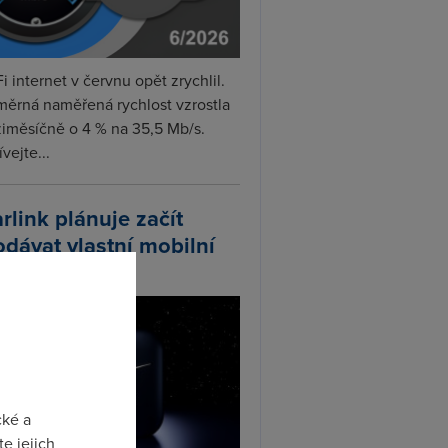
i internet v červnu opět zrychlil.
měrná naměřená rychlost vzrostla
iměsíčně o 4 % na 35,5 Mb/s.
vejte...
arlink plánuje začít
odávat vlastní mobilní
ify
cké a
e jejich