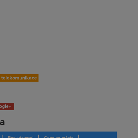
telekomunikace
ogle+
ka
Poskytovatel
Cena za měsíc