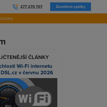
277 270 707
Zavoláme zpátky
ORADNA
em
JČTENĚJŠÍ ČLÁNKY
chlosti Wi-Fi internetu
 DSL.cz v červnu 2026