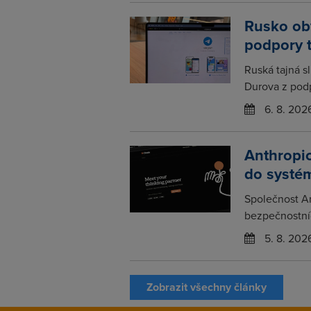
Rusko obv
podpory 
Ruská tajná s
Durova z podp
6. 8. 202
Anthropic
do systém
Společnost An
bezpečnostních
5. 8. 202
Zobrazit všechny články