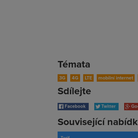
Témata
3G
4G
LTE
mobilní internet
Sdílejte
Facebook
Twitter
Go
Související nabíd
Tarif