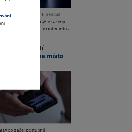
ceX podle informací Financial
ování
s připravuje další krok v rozvoji
ení
linku. Vedle satelitního internetu...
omto
atsApp zavádí
ivatelská jména místo
lefonních čísel
tsApp začal postupně