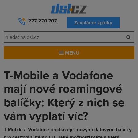
277 270 707
Zavoláme zpátky
MENU
T-Mobile a Vodafone
mají nové roamingové
balíčky: Který z nich se
vám vyplatí víc?
T-Mobile a Vodafone přicházejí s novými datovými balíčky
pro cestování mimo EU. Jaké možnosti máte a která