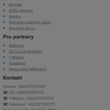
Kontakt
ADSL Internet
Kariéra
Ochrana osobních údajů
Recenze dsl.cz
Pro partnery
Reklama
O2 Czech Republic
T-Mobile
Vodafone
Nejlevnější GSM tarify
Kontakt
Telefon: +420277270707
☎ O2: +420277270772
☎ T-Mobile: +420277270773
☎ Vodafone: +420277270777
Dostupnost: Po–Pá: 8:00–18:00