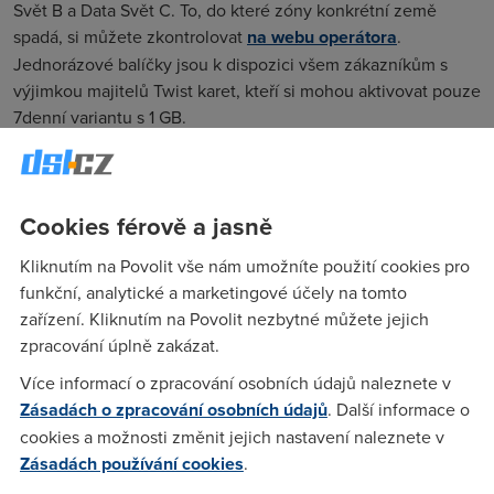
Svět B a Data Svět C. To, do které zóny konkrétní země
spadá, si můžete zkontrolovat
na webu operátora
.
Jednorázové balíčky jsou k dispozici všem zákazníkům s
výjimkou majitelů Twist karet, kteří si mohou aktivovat pouze
7denní variantu s 1 GB.
Počet
1 GB /
10 GB /
2 GB /
5 GB /
Balíček
zemí
7 dní
30 dní
30 dní
30 dní
Cookies férově a jasně
Data
31
199 Kč
999 Kč
379 Kč
549 Kč
Kliknutím na Povolit vše nám umožníte použití cookies pro
Svět A
funkční, analytické a marketingové účely na tomto
zařízení. Kliknutím na Povolit nezbytné můžete jejich
Data
74
259 Kč
-
485 Kč
-
zpracování úplně zakázat.
Svět B
Více informací o zpracování osobních údajů naleznete v
Data
Zásadách o zpracování osobních údajů
. Další informace o
10
699 Kč
-
1 279 Kč
-
Svět C
cookies a možnosti změnit jejich nastavení naleznete v
Zásadách používání cookies
.
Vodafone přichází s jednodušší nabídkou –
3 GB na 7 dní za