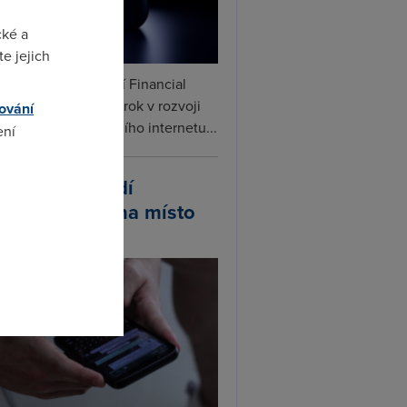
cké a
e jejich
ceX podle informací Financial
s připravuje další krok v rozvoji
ování
linku. Vedle satelitního internetu...
ení
atsApp zavádí
omto
ivatelská jména místo
lefonních čísel