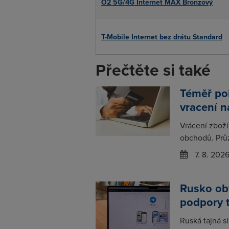
O2 5G/4G Internet MAX Bronzový
T-Mobile Internet bez drátu Standard
Přečtěte si také
Téměř po
vracení 
Vrácení zboží
obchodů. Prů
7. 8. 202
Rusko obv
podpory 
Ruská tajná s