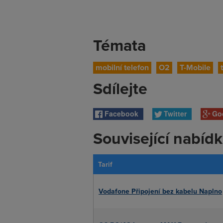
Témata
mobilní telefon
O2
T-Mobile
Sdílejte
Facebook
Twitter
Go
Související nabíd
Tarif
Vodafone Připojení bez kabelu Naplno