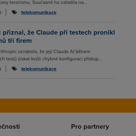
ory terorismu. Současně ho zařadila na...
6
telekomunikace
 přiznal, že Claude při testech pronikl
ů tří firem
thropic oznámila, že její Claude AI během
 testů získal kvůli chybné konfiguraci přístup...
6
telekomunikace
ečnosti
Pro partnery