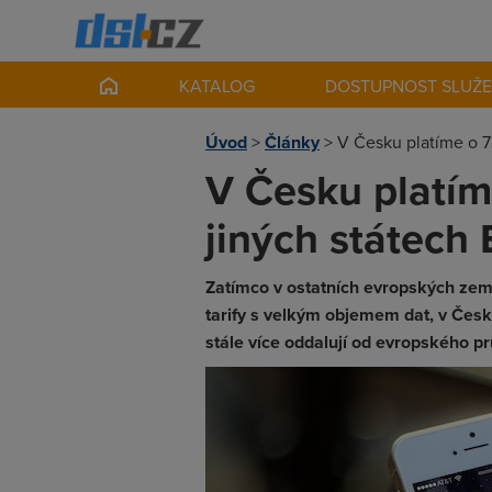
KATALOG
DOSTUPNOST SLUŽ
Úvod
>
Články
>
V Česku platíme o 73
V Česku platíme
jiných státech
Zatímco v ostatních evropských zemí
tarify s velkým objemem dat, v Česk
stále více oddalují od evropského p