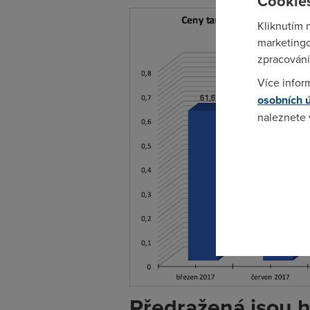
Cookies
Kliknutím 
marketingo
zpracování
Více infor
osobních 
naleznete
Pokud se o
odkazu.
Předražená jsou h