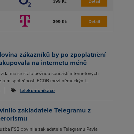
399 Kč
Detail
399 Kč
Detail
lovina zákazníků by po zpoplatnění
nakupovala na internetu méně
 zdarma se stalo běžnou součástí internetových
zkum společnosti ECDB mezi německými...
6
telekomunikace
inilo zakladatele Telegramu z
terorismu
lužba FSB obvinila zakladatele Telegramu Pavla