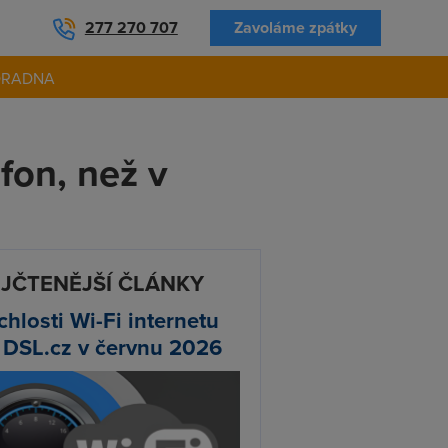
277 270 707
Zavoláme zpátky
ORADNA
fon, než v
JČTENĚJŠÍ ČLÁNKY
chlosti Wi-Fi internetu
 DSL.cz v červnu 2026