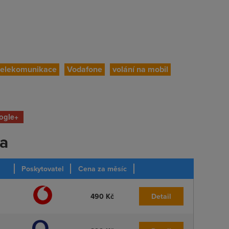
telekomunikace
Vodafone
volání na mobil
ogle+
ka
Poskytovatel
Cena za měsíc
490 Kč
Detail