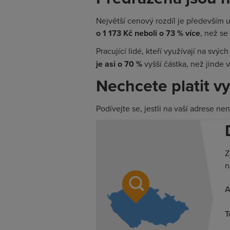
Největší cenový rozdíl je především u
o 1 173 Kč neboli o 73 % více
, než se
Pracující lidé, kteří využívají na svý
je asi o 70 %
vyšší částka, než jinde 
Nechcete platit vy
Podívejte se, jestli na vaší adrese ne
Z
n
A
T