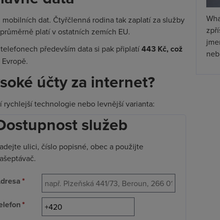
Wha
 mobilních dat. Čtyřčlenná rodina tak zaplatí za služby
zpř
 průměrně platí v ostatních zemích EU.
jmen
ch telefonech především data si pak připlatí
443 Kč, což
nebu
v Evropě.
soké účty za internet?
ní rychlejší technologie nebo levnější varianta:
Dostupnost služeb
adejte ulici, číslo popisné, obec a použijte
ašeptávač.
dresa
*
elefon
*