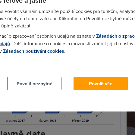
 férově a jasně
na Povolit vše nám umožníte použití cookies pro funkční, analyti
vé účely na tomto zařízení. Kliknutím na Povolit nezbytné můžet
 úplně zakázat.
Spa
Time
mací o zpracování osobních údajů naleznete v
Zásadách o zprac
Star
údajů
. Další informace o cookies a možnosti změnit jejich nastav
 v
Zásadách používání cookies
.
Wh
 cookies chcete dozvědět více, další podrobnosti najdete na t
už
te
Povolit nezbytné
Povolit vše
lavně data