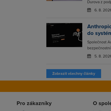
Durova z podp
6. 8. 202
Anthropic
do systém
Společnost An
bezpečnostních
5. 8. 202
Zobrazit všechny články
Pro zákazníky
O spol