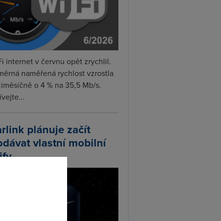
i internet v červnu opět zrychlil.
měrná naměřená rychlost vzrostla
iměsíčně o 4 % na 35,5 Mb/s.
vejte...
arlink plánuje začít
odávat vlastní mobilní
ify