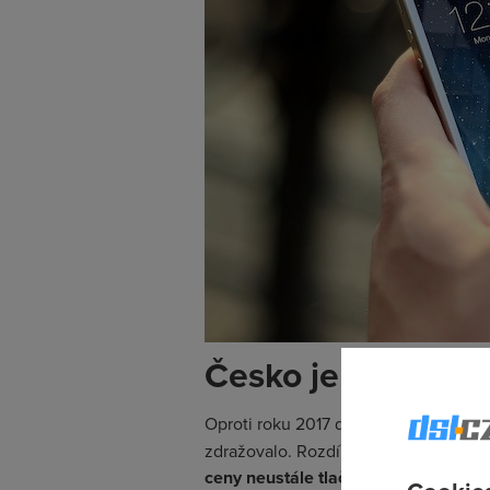
Česko je oproti Ev
Oproti roku 2017 dokonce
služby v Č
zdražovalo. Rozdíl se prohlubuje pře
ceny neustále tlačí dolů
a
konkurují 