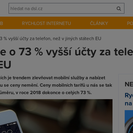
EB
RYCHLOST INTERNETU
ČLÁNKY
P
 % vyšší účty za telefon, než v jiných státech EU
 o 73 % vyšší účty za tele
 EU
ch je trendem zlevňovat mobilní služby a nabízet
NE
u se ceny nemění. Ceny mobilních tarifů u nás se tak
růměru, v roce 2018 dokonce o celých 73 %.
Ry
na