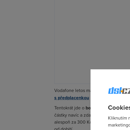
Vodafone letos majitelům předplacený
s předplacenkou
už na ně přitom ček
Cookies
Tentokrát jde o
bonusový kredit
. Pok
částky navíc a zdarma. Stačí se pouze
Kliknutím 
alespoň za 300 Kč. Akce platí do 18. 
marketingo
od dobití.