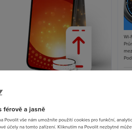
Wi-F
Prů
mez
Podí
St
pr
ch karet nadělí hned čtyři dárky. Na stránce
Vánoce
tar
á třetí vánoční dárek.
 férově a jasně
ud si dobijete kredit v aplikaci, dostanete 30 % z
 přihlásit do aplikace Můj Vodafone a dobít kredit
na Povolit vše nám umožníte použití cookies pro funkční, analyti
prosince a extra kredit můžete využít v průběhu 14 dní
vé účely na tomto zařízení. Kliknutím na Povolit nezbytné můžet