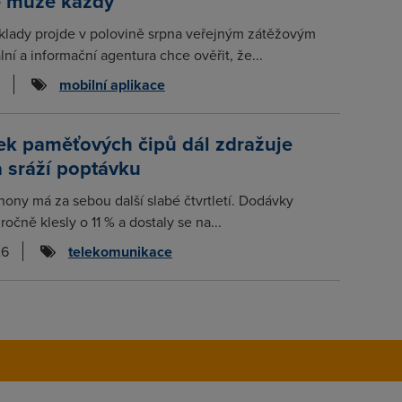
e může každý
klady projde v polovině srpna veřejným zátěžovým
lní a informační agentura chce ověřit, že...
mobilní aplikace
ek paměťových čipů dál zdražuje
a sráží poptávku
hony má za sebou další slabé čtvrtletí. Dodávky
očně klesly o 11 % a dostaly se na...
26
telekomunikace