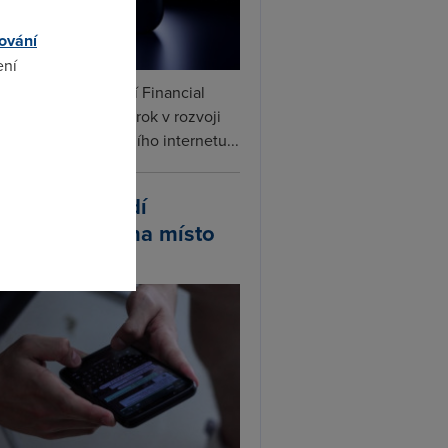
ování
ení
ceX podle informací Financial
s připravuje další krok v rozvoji
omto
linku. Vedle satelitního internetu...
atsApp zavádí
ivatelská jména místo
lefonních čísel