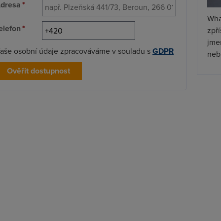
dresa
*
Wha
elefon
*
zpř
jmen
aše osobní údaje zpracováváme v souladu s
GDPR
nebu
Ověřit dostupnost