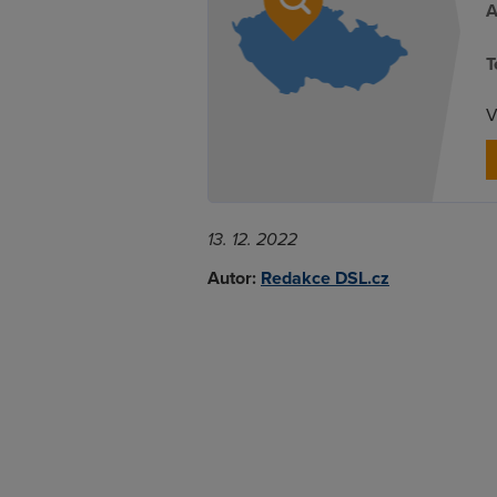
A
T
V
13. 12. 2022
Autor:
Redakce DSL.cz