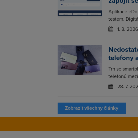
zapojit s
Aplikace eDo
testem. Digitá
1. 8. 2026
Nedostat
telefony 
Trh se smartp
telefonů mezir
28. 7. 20
Zobrazit všechny články