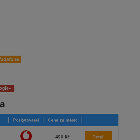
Vodafone
ogle+
ka
Poskytovatel
Cena za měsíc
490 Kč
Detail