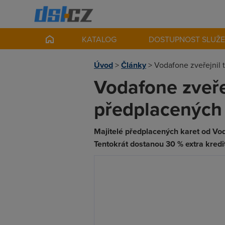
KATALOG
DOSTUPNOST SLUŽ
Úvod
>
Články
>
Vodafone zveřejnil t
Vodafone zveřej
předplacených 
Majitelé předplacených karet od Vod
Tentokrát dostanou 30 % extra kreditu