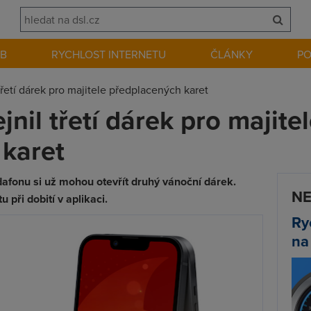
EB
RYCHLOST INTERNETU
ČLÁNKY
P
řetí dárek pro majitele předplacených karet
nil třetí dárek pro majite
karet
afonu si už mohou otevřít druhý vánoční dárek.
NE
 při dobití v aplikaci.
Ry
na