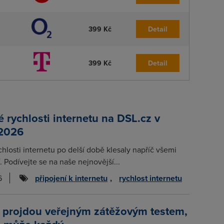
399 Kč
Detail
399 Kč
Detail
rychlosti internetu na DSL.cz v
 2026
chlosti internetu po delší době klesaly napříč všemi
. Podívejte se na naše nejnovější...
6
připojení k internetu
,
rychlost internetu
 projdou veřejným zátěžovým testem,