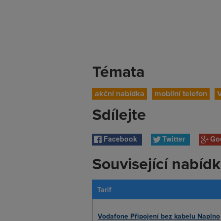
Témata
akční nabídka
mobilní telefon
Sdílejte
Facebook
Twitter
Go
Související nabíd
Tarif
Vodafone Připojení bez kabelu Naplno