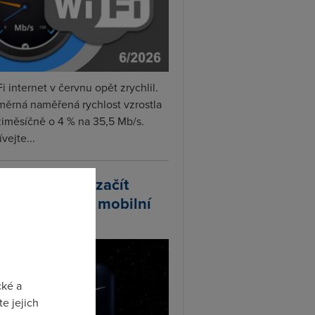
i internet v červnu opět zrychlil.
měrná naměřená rychlost vzrostla
iměsíčně o 4 % na 35,5 Mb/s.
vejte...
arlink plánuje začít
odávat vlastní mobilní
ify
cké a
e jejich