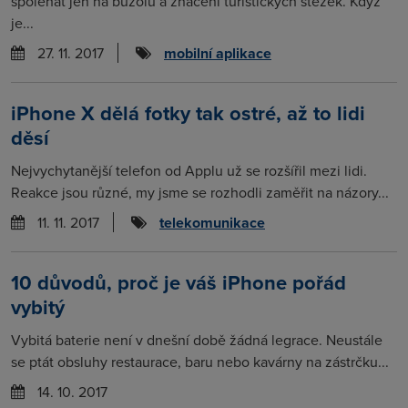
spoléhat jen na buzolu a značení turistických stezek. Když
je...
27. 11. 2017
mobilní aplikace
iPhone X dělá fotky tak ostré, až to lidi
děsí
Nejvychytanější telefon od Applu už se rozšířil mezi lidi.
Reakce jsou různé, my jsme se rozhodli zaměřit na názory...
11. 11. 2017
telekomunikace
10 důvodů, proč je váš iPhone pořád
vybitý
Vybitá baterie není v dnešní době žádná legrace. Neustále
se ptát obsluhy restaurace, baru nebo kavárny na zástrčku...
14. 10. 2017