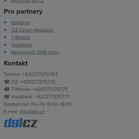
Recenze dsl.cz
Pro partnery
Reklama
O2 Czech Republic
T-Mobile
Vodafone
Nejlevnější GSM tarify
Kontakt
Telefon: +420277270707
☎ O2: +420277270772
☎ T-Mobile: +420277270773
☎ Vodafone: +420277270777
Dostupnost: Po–Pá: 8:00–18:00
E-mail:
info@dsl.cz