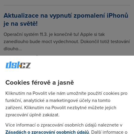
Aktualizace na vypnutí zpomalení iPhonů
je na světě!
Operační systém 11.3. je konečně tu! Apple si tak
zanedlouho bude moct vydechnout. Dokončil totiž testování
dlouho...
4. 4. 2018
mobilní aplikace
Aktualizace vypínající zpomalení iPhonu
Cookies férově a jasně
je ke stažení
Kliknutím na Povolit vše nám umožníte použití cookies pro
Beta verze operačního systému iOS 11.3 už je ke stažení.
funkční, analytické a marketingové účely na tomto
Mimo jiné konečně obsahuje možnost vypnout
zařízení. Kliknutím na Povolit nezbytné můžete jejich
zpomalování...
zpracování úplně zakázat.
10. 2. 2018
mobilní aplikace
Více informací o zpracování osobních údajů naleznete v
Zásadách o zpracování osobních údajů
. Další informace o