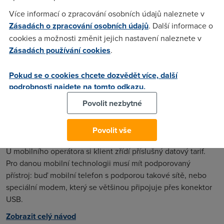
Jak si chránit soukromí na internetu (2):
Webové prohlížeče
Více informací o zpracování osobních údajů naleznete v
Zásadách o zpracování osobních údajů
. Další informace o
Ačkoli je poměrně složité obstarat si na internetu anonymitu,
cookies a možnosti změnit jejich nastavení naleznete v
snížit riziko sledování a narušení soukromí mohou i běžní
Zásadách používání cookies
.
uživatelé: stačí se držet několika pravidel a správně si
nastavit webové prohlížeče.
Pokud se o cookies chcete dozvědět více, další
Zobrazit celý návod
podrobnosti najdete na tomto odkazu.
Povolit nezbytné
Jak na mobilní připojení k internetu (1):
Povolit vše
Typy sítí a připojení notebooku
U mobilního operátora si klient zřídí příslušný datový tarif.
Pro danou mobilní technologii musí mít podporovaný
přístroj: buď mobilní telefon s podporou takové sítě, nebo
speciální modem, který se většinou připojuje přes konektor
USB.
Zobrazit celý návod