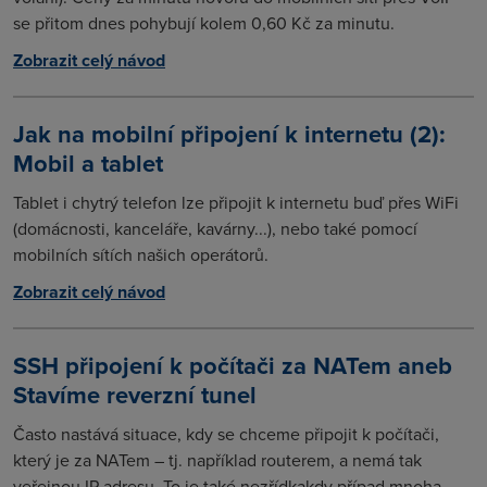
se přitom dnes pohybují kolem 0,60 Kč za minutu.
Zobrazit celý návod
Jak na mobilní připojení k internetu (2):
Mobil a tablet
Tablet i chytrý telefon lze připojit k internetu buď přes WiFi
(domácnosti, kanceláře, kavárny...), nebo také pomocí
mobilních sítích našich operátorů.
Zobrazit celý návod
SSH připojení k počítači za NATem aneb
Stavíme reverzní tunel
Často nastává situace, kdy se chceme připojit k počítači,
který je za NATem – tj. například routerem, a nemá tak
veřejnou IP adresu. To je také nezřídkakdy případ mnoha