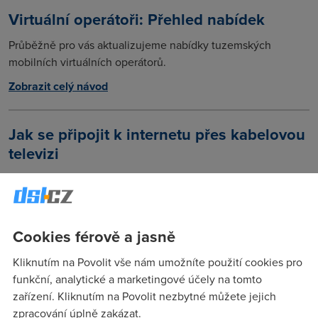
Virtuální operátoři: Přehled nabídek
Průběžně pro vás aktualizujeme nabídky tuzemských
mobilních virtuálních operátorů.
Zobrazit celý návod
Jak se připojit k internetu přes kabelovou
televizi
Internetové připojení přes kabelovou televizi (CATV) patří
mezi velice oblíbené způsoby připojení k celosvětové sítí.
Jeho výhodou jsou vysoké rychlosti v obou směrech
(stahování dat i nahrávání; download, upload), nízké odezvy
Cookies férově a jasně
a vysoká spolehlivost.
Kliknutím na Povolit vše nám umožníte použití cookies pro
Zobrazit celý návod
funkční, analytické a marketingové účely na tomto
zařízení. Kliknutím na Povolit nezbytné můžete jejich
zpracování úplně zakázat.