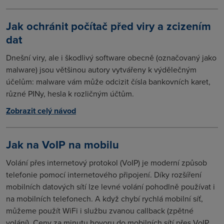
Jak ochránit počítač před viry a zcizením
dat
Dnešní viry, ale i škodlivý software obecně (označovaný jako
malware) jsou většinou autory vytvářeny k výdělečným
účelům: malware vám může odcizit čísla bankovních karet,
různé PINy, hesla k rozličným účtům.
Zobrazit celý návod
Jak na VoIP na mobilu
Volání přes internetový protokol (VoIP) je moderní způsob
telefonie pomocí internetového připojení. Díky rozšíření
mobilních datových sítí lze levné volání pohodlně používat i
na mobilních telefonech. A když chybí rychlá mobilní síť,
můžeme použít WiFi i službu zvanou callback (zpětné
volání). Ceny za minutu hovoru do mobilních sítí přes VoIP