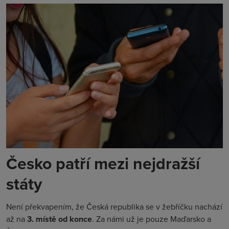
Česko patří mezi nejdražší
státy
Není překvapením, že Česká republika se v žebříčku nachází
až na
3. místě od konce
. Za námi už je pouze Maďarsko a