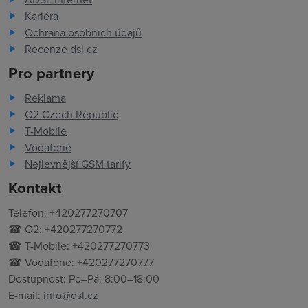
Kariéra
Ochrana osobních údajů
Recenze dsl.cz
Pro partnery
Reklama
O2 Czech Republic
T-Mobile
Vodafone
Nejlevnější GSM tarify
Kontakt
Telefon: +420277270707
☎ O2: +420277270772
☎ T-Mobile: +420277270773
☎ Vodafone: +420277270777
Dostupnost: Po–Pá: 8:00–18:00
E-mail:
info@dsl.cz