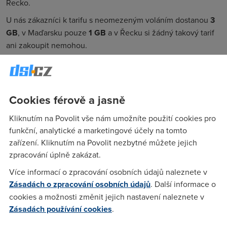
Řecko.
U nás zákazníci k tarifu s neomezeným voláním dostanou
3
GB
, v Maďarsku pouze
1 GB
a v Řecku si žádný takový tarif
ani zakoupit nemohou.
Cookies férově a jasně
Kliknutím na Povolit vše nám umožníte použití cookies pro
funkční, analytické a marketingové účely na tomto
zařízení. Kliknutím na Povolit nezbytné můžete jejich
Neomezený internet
zpracování úplně zakázat.
Více informací o zpracování osobních údajů naleznete v
Neomezená data pak k tarifům nabízí 9 států EU. Patří mezi
Zásadách o zpracování osobních údajů
. Další informace o
ně Bulharsko, Estonsko, Finsko, Chorvatsko, Litva, Lotyšsko,
cookies a možnosti změnit jejich nastavení naleznete v
Nizozemsko, Velká Británie, ale i Slovensko.
Zásadách používání cookies
.
4ka, která se na Slovensku objevila v roce 2015 jako čtvrtý