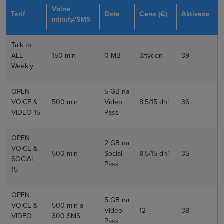
Volné
Tarif
Data
Cena (€)
Aktivace
minuty/SMS
Talk to
ALL
150 min
0 MB
3/týden
39
Weekly
OPEN
5 GB na
VOICE &
500 min
Video
8,5/15 dní
36
VIDEO 15
Pass
OPEN
2 GB na
VOICE &
500 min
Social
8,5/15 dní
35
SOCIAL
Pass
15
OPEN
5 GB na
VOICE &
500 min a
Video
12
38
VIDEO
300 SMS
Pass