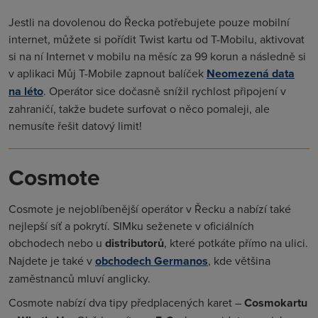
Jestli na dovolenou do Řecka potřebujete pouze mobilní
internet, můžete si pořídit Twist kartu od T-Mobilu, aktivovat
si na ní Internet v mobilu na měsíc za 99 korun a následně si
v aplikaci Můj T-Mobile zapnout balíček
Neomezená data
na léto
. Operátor sice dočasně snížil rychlost připojení v
zahraničí, takže budete surfovat o něco pomaleji, ale
nemusíte řešit datový limit!
Cosmote
Cosmote je nejoblíbenější operátor v Řecku a nabízí také
nejlepší síť a pokrytí. SIMku seženete v oficiálních
obchodech nebo u
distributorů
, které potkáte přímo na ulici.
Najdete je také v
obchodech Germanos
, kde většina
zaměstnanců mluví anglicky.
Cosmote nabízí dva tipy předplacených karet –
Cosmokartu