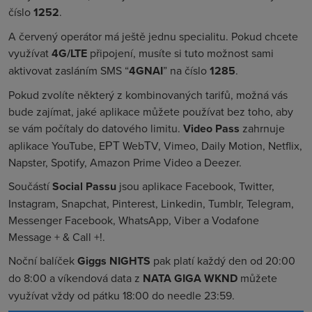
číslo
1252
.
A červený operátor má ještě jednu specialitu. Pokud chcete
využívat
4G/LTE
připojení, musíte si tuto možnost sami
aktivovat zasláním SMS “
4GNAI
” na číslo
1285
.
Pokud zvolíte některý z kombinovaných tarifů, možná vás
bude zajímat, jaké aplikace můžete používat bez toho, aby
se vám počítaly do datového limitu.
Video Pass
zahrnuje
aplikace YouTube, EΡΤ WebΤV, Vimeo, Daily Motion, Netflix,
Napster, Spotify, Amazon Prime Video a Deezer.
Součástí
Social Passu
jsou aplikace Facebook, Twitter,
Instagram, Snapchat, Pinterest, Linkedin, Tumblr, Telegram,
Messenger Facebook, WhatsApp, Viber a Vodafone
Message + & Call +!.
Noční balíček
Giggs NIGHTS
pak platí každý den od 20:00
do 8:00 a víkendová data z
NATA GIGA WKND
můžete
využívat vždy od pátku 18:00 do needle 23:59.