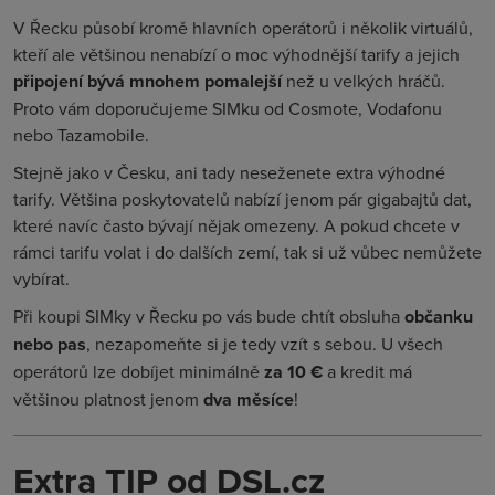
V Řecku působí kromě hlavních operátorů i několik virtuálů,
kteří ale většinou nenabízí o moc výhodnější tarify a jejich
připojení bývá mnohem pomalejší
než u velkých hráčů.
Proto vám doporučujeme SIMku od Cosmote, Vodafonu
nebo Tazamobile.
Stejně jako v Česku, ani tady neseženete extra výhodné
tarify. Většina poskytovatelů nabízí jenom pár gigabajtů dat,
které navíc často bývají nějak omezeny. A pokud chcete v
rámci tarifu volat i do dalších zemí, tak si už vůbec nemůžete
vybírat.
Při koupi SIMky v Řecku po vás bude chtít obsluha
občanku
nebo pas
, nezapomeňte si je tedy vzít s sebou. U všech
operátorů lze dobíjet minimálně
za 10 €
a kredit má
většinou platnost jenom
dva měsíce
!
Extra TIP od DSL.cz