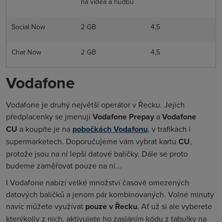
na videa a hudbu
Social Now
2 GB
4,5
Chat Now
2 GB
4,5
Vodafone
Vodafone je druhý největší operátor v Řecku. Jejich
předplacenky se jmenují
Vodafone Prepay
a
Vodafone
CU
a koupíte je na
pobočkách Vodafonu
, v trafikách i
supermarketech. Doporučujeme vám vybrat kartu
CU
,
protože jsou na ní lepší datové balíčky. Dále se proto
budeme zaměřovat pouze na ni...
I Vodafone nabízí velké množství časově omezených
datových balíčků a jenom pár kombinovaných. Volné minuty
navíc můžete využívat
pouze v Řecku
. Ať už si ale vyberete
kterýkoliv z nich, aktivujete ho zasláním kódu z tabulky na