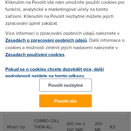
Kliknutím na Povolit vše nám umožníte použití cookies pro
Up
funkční, analytické a marketingové účely na tomto
zařízení. Kliknutím na Povolit nezbytné můžete jejich
Cosmokarta
zpracování úplně zakázat.
a What’s
GIGA WEEK
0 min
3 GB
4/týden
Up
Více informací o zpracování osobních údajů naleznete v
Zásadách o zpracování osobních údajů
. Další informace o
Cosmokarta
cookies a možnosti změnit jejich nastavení naleznete v
a What’s
GIGA MONTH
0 min
1 GB
8,5
Zásadách používání cookies
.
Up
Pokud se o cookies chcete dozvědět více, další
10
What’s Up
After Dark
0 min
5
podrobnosti najdete na tomto odkazu.
GB
Povolit nezbytné
MINI COMBO
0
What’s Up
CALL THEM
100 min
3/týden
Povolit vše
MB
ALL
COMBO CALL
200 min a
200
What’s Up
THEM ALL
8,5
200 SMS
MB