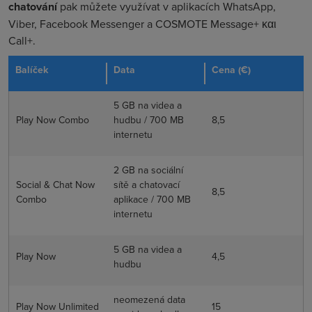
chatování
pak můžete využívat v aplikacích WhatsApp,
Viber, Facebook Messenger a COSMOTE Message+ και
Call+.
Balíček
Data
Cena (€)
5 GB na videa a
Play Now Combo
hudbu / 700 MB
8,5
internetu
2 GB na sociální
Social & Chat Now
sítě a chatovací
8,5
Combo
aplikace / 700 MB
internetu
5 GB na videa a
Play Now
4,5
hudbu
neomezená data
Play Now Unlimited
15