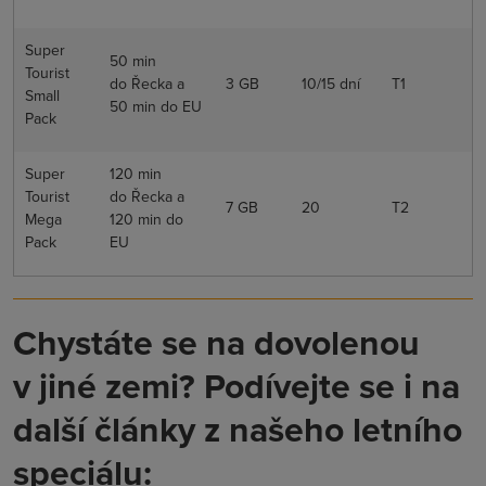
Super
50 min
Tourist
do Řecka a
3 GB
10/15 dní
T1
Small
50 min do EU
Pack
Super
120 min
Tourist
do Řecka a
7 GB
20
T2
Mega
120 min do
Pack
EU
Chystáte se na dovolenou
v jiné zemi? Podívejte se i na
další články z našeho letního
speciálu: