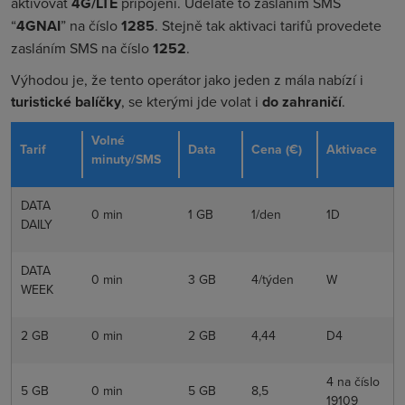
aktivovat
4G/LTE
připojení. Uděláte to zasláním SMS
“
4GNAI
” na číslo
1285
. Stejně tak aktivaci tarifů provedete
zasláním SMS na číslo
1252
.
Výhodou je, že tento operátor jako jeden z mála nabízí i
turistické balíčky
, se kterými jde volat i
do zahraničí
.
Volné
Tarif
Data
Cena (€)
Aktivace
minuty/SMS
DATA
0 min
1 GB
1/den
1D
DAILY
DATA
0 min
3 GB
4/týden
W
WEEK
2 GB
0 min
2 GB
4,44
D4
4 na číslo
5 GB
0 min
5 GB
8,5
19109