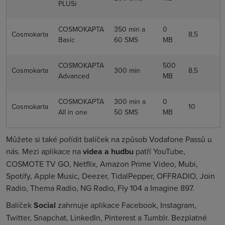
PLUSi
COSMOKAPTA
350 min a
0
Cosmokarta
8,5
Basic
60 SMS
MB
COSMOKAPTA
500
Cosmokarta
300 min
8,5
Advanced
MB
COSMOKAPTA
300 min a
0
Cosmokarta
10
All in one
50 SMS
MB
Můžete si také pořídit balíček na způsob Vodafone Passů u
nás. Mezi aplikace na
videa a hudbu
patří YouTube,
COSMOTE TV GO, Netflix, Amazon Prime Video, Mubi,
Spotify, Apple Music, Deezer, TidalPepper, OFFRADIO, Join
Radio, Thema Radio, NG Radio, Fly 104 a Imagine 897.
Balíček
Social
zahrnuje aplikace Facebook, Instagram,
Twitter, Snapchat, LinkedIn, Pinterest a Tumblr. Bezplatné