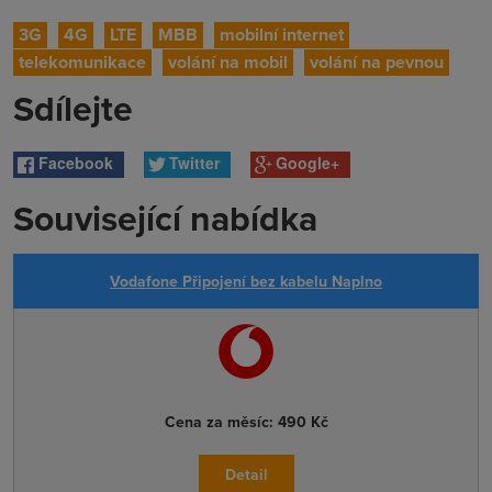
3G
4G
LTE
MBB
mobilní internet
telekomunikace
volání na mobil
volání na pevnou
Sdílejte
Facebook
Twitter
Google+
Související nabídka
Vodafone Připojení bez kabelu Naplno
Cena za měsíc:
490 Kč
Detail