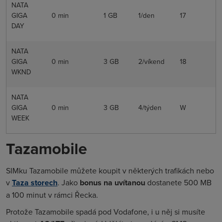
NATA
GIGA
0 min
1 GB
1/den
17
DAY
NATA
GIGA
0 min
3 GB
2/víkend
18
WKND
NATA
GIGA
0 min
3 GB
4/týden
W
WEEK
Tazamobile
SIMku Tazamobile můžete koupit v některých trafikách nebo
v
Taza storech
. Jako
bonus na uvítanou
dostanete 500 MB
a 100 minut v rámci Řecka.
Protože Tazamobile spadá pod Vodafone, i u něj si musíte