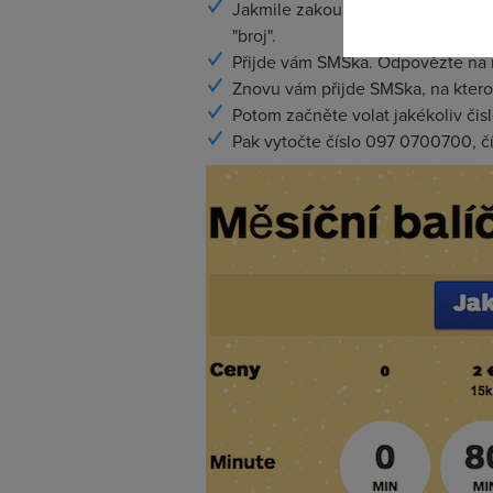
Jakmile zakoupíte SIMku a vložíte
"broj".
Přijde vám SMSka. Odpovězte na n
Znovu vám přijde SMSka, na ktero
Potom začněte volat jakékoliv čisl
Pak vytočte číslo 097 0700700, čí