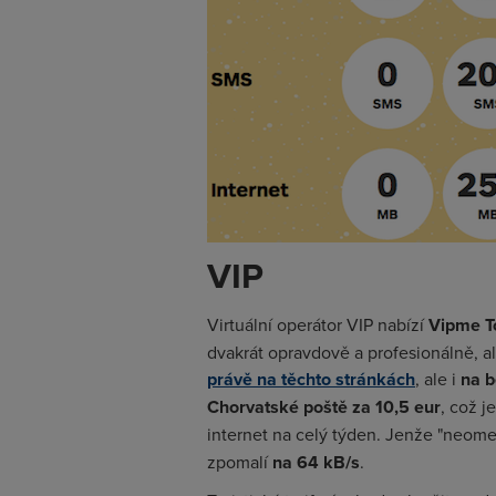
VIP
Virtuální operátor VIP nabízí
Vipme T
dvakrát opravdově a profesionálně, a
právě na těchto stránkách
, ale i
na b
Chorvatské poště za 10,5 eur
, což j
internet na celý týden. Jenže "neom
zpomalí
na 64 kB/s
.