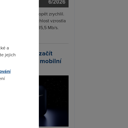
i internet v červnu opět zrychlil.
měrná naměřená rychlost vzrostla
iměsíčně o 4 % na 35,5 Mb/s.
vejte...
cké a
arlink plánuje začít
e jejich
odávat vlastní mobilní
ify
ování
ení
omto