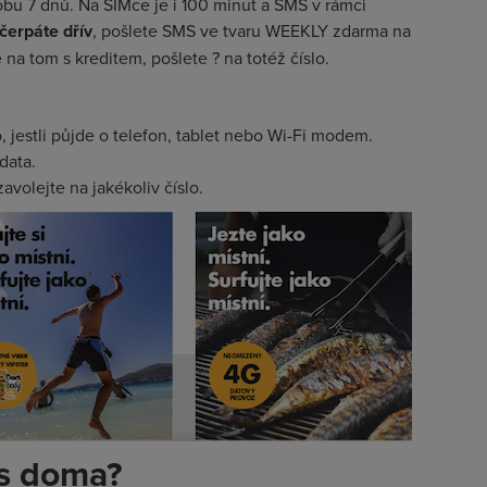
dobu 7 dnů. Na SIMce je i 100 minut a SMS v rámci
čerpáte dřív
, pošlete SMS ve tvaru WEEKLY zdarma na
e na tom s kreditem, pošlete ? na totéž číslo.
, jestli půjde o telefon, tablet nebo Wi-Fi modem.
data.
avolejte na jakékoliv číslo.
ás doma?