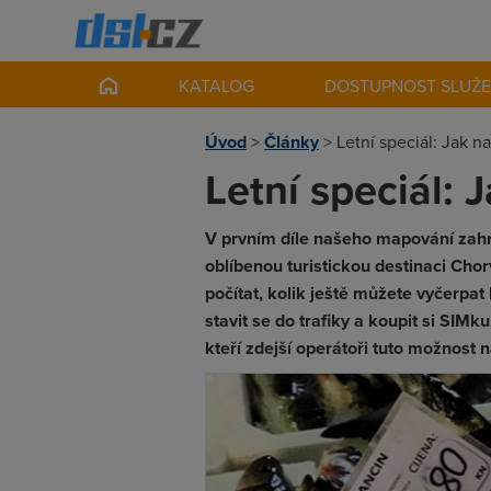
KATALOG
DOSTUPNOST SLUŽ
Úvod
>
Články
>
Letní speciál: Jak n
Letní speciál: 
V prvním díle našeho mapování zahran
oblíbenou turistickou destinaci Cho
počítat, kolik ještě můžete vyčerpat
stavit se do trafiky a koupit si SIMku
kteří zdejší operátoři tuto možnost n