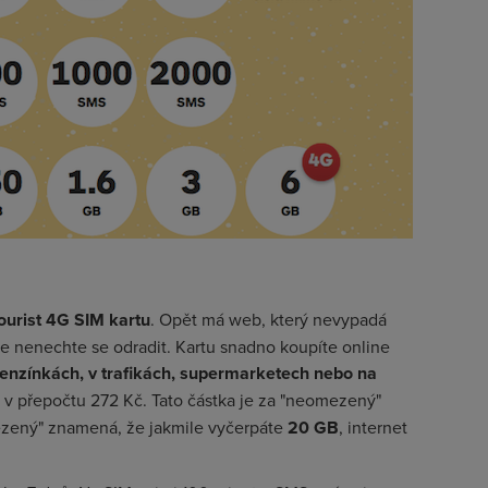
ourist 4G SIM kartu
. Opět má web, který nevypadá
le nenechte se odradit. Kartu snadno koupíte online
enzínkách, v trafikách, supermarketech nebo na
e v přepočtu 272 Kč. Tato částka je za "neomezený"
ezený" znamená, že jakmile vyčerpáte
20 GB
, internet