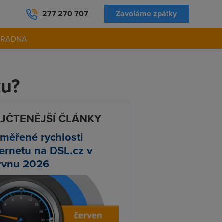
277 270 707
Zavoláme zpátky
ORADNA
ku?
JČTENĚJŠÍ ČLÁNKY
měřené rychlosti
ternetu na DSL.cz v
rvnu 2026