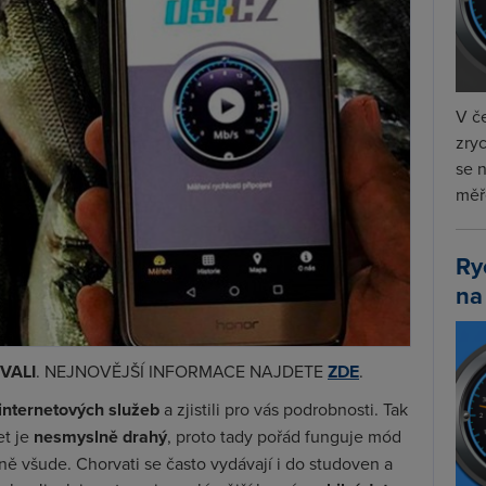
V če
zryc
se 
měře
Ry
na
VALI
. NEJNOVĚJŠÍ INFORMACE NAJDETE
ZDE
.
internetových služeb
a zjistili pro vás podrobnosti. Tak
et je
nesmyslně drahý
, proto tady pořád funguje mód
ně všude. Chorvati se často vydávají i do studoven a