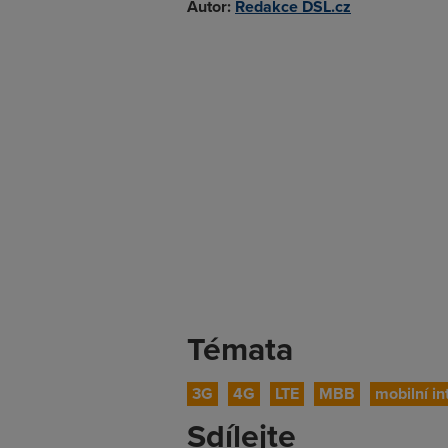
Autor:
Redakce DSL.cz
Témata
3G
4G
LTE
MBB
mobilní in
Sdílejte