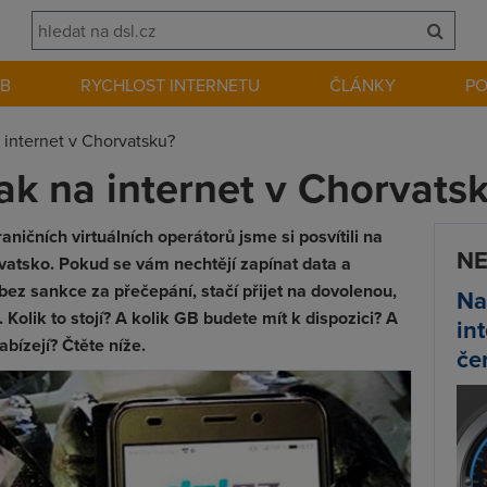
EB
RYCHLOST INTERNETU
ČLÁNKY
P
a internet v Chorvatsku?
Jak na internet v Chorvats
ičních virtuálních operátorů jsme si posvítili na
NE
rvatsko. Pokud se vám nechtějí zapínat data a
 bez sankce za přečepání, stačí přijet na dovolenou,
Na
. Kolik to stojí? A kolik GB budete mít k dispozici? A
in
abízejí? Čtěte níže.
če