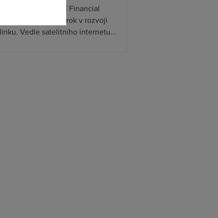
ceX podle informací Financial
s připravuje další krok v rozvoji
linku. Vedle satelitního internetu...