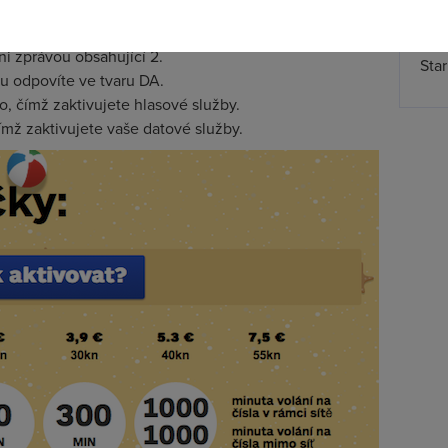
 ji do telefonu, pošlete na číslo 13977 SMS s obsahem
Spa
Time
i zprávou obsahující 2.
Star
u odpovíte ve tvaru DA.
o, čímž zaktivujete hlasové služby.
mž zaktivujete vaše datové služby.