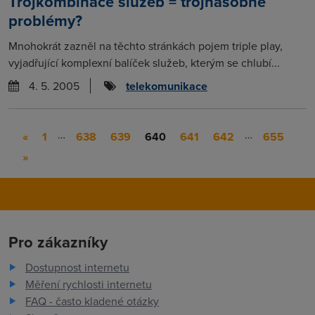
Trojkombinace služeb = trojnásobné
problémy?
Mnohokrát zazněl na těchto stránkách pojem triple play,
vyjadřující komplexní balíček služeb, kterým se chlubí...
4. 5. 2005
telekomunikace
…
…
«
1
638
639
640
641
642
655
»
Pro zákazníky
Dostupnost internetu
Měření rychlosti internetu
FAQ - často kladené otázky