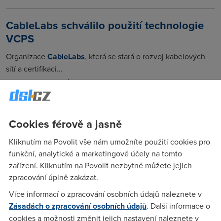
CableLabs schválilo použití technologie
VCPS
Organizace
CableLabs
, která se stará o rozvoj kabelových
sítí a certifikaci...
26. 11. 2004
telekomunikace
Širokopásmový přístup v Evropě letos
Cookies férově a jasně
zlevnil o čtvrtinu
Kliknutím na Povolit vše nám umožníte použití cookies pro
Podle nové zprávy vydané Quantum Web došlo od ledna
funkční, analytické a marketingové účely na tomto
2004 v Evropě k poklesu cen za širokopásmové připojení v
zařízení. Kliknutím na Povolit nezbytné můžete jejich
průměru...
zpracování úplně zakázat.
23. 11. 2004
telekomunikace
Více informací o zpracování osobních údajů naleznete v
Zásadách o zpracování osobních údajů
. Další informace o
cookies a možnosti změnit jejich nastavení naleznete v