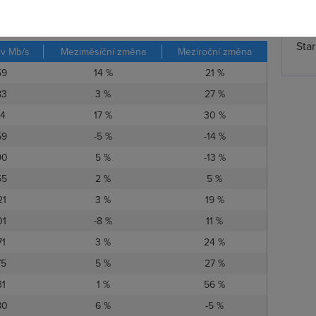
Spa
o internetu
za prosinec můžete porovnat v tabulce:
Time
Star
 v Mb/s
Meziměsíční změna
Meziroční změna
59
14 %
21 %
83
3 %
27 %
74
17 %
30 %
59
-5 %
-14 %
90
5 %
-13 %
55
2 %
5 %
21
3 %
19 %
01
-8 %
11 %
71
3 %
24 %
75
5 %
27 %
31
1 %
56 %
80
6 %
-5 %