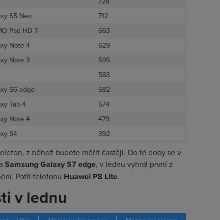
728
axy S5 Neo
712
O Pad HD 7
663
axy Note 4
629
axy Note 3
595
583
axy S6 edge
582
axy Tab 4
574
axy Note 4
479
axy S4
392
telefon, z něhož budete měřit častěji. Do té doby se v
a
Samsung Galaxy S7 edge
, v lednu vyhrál první z
ění. Patří telefonu
Huawei P8 Lite
.
i v lednu