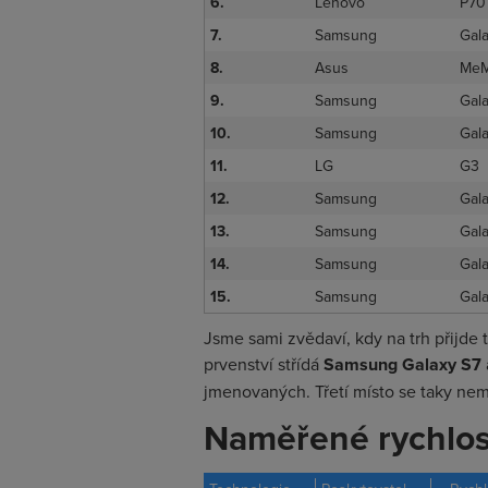
6.
Lenovo
P70
7.
Samsung
Gal
8.
Asus
MeM
9.
Samsung
Gal
10.
Samsung
Gal
11.
LG
G3
12.
Samsung
Gal
13.
Samsung
Gal
14.
Samsung
Gal
15.
Samsung
Gal
Jsme sami zvědaví, kdy na trh přijde 
prvenství střídá
Samsung Galaxy S7
jmenovaných. Třetí místo se taky nem
Naměřené rychlost