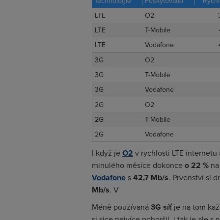
Technologie
Poskytovatel
Rychl
LTE
O2
LTE
T-Mobile
LTE
Vodafone
3G
O2
3G
T-Mobile
3G
Vodafone
2G
O2
2G
T-Mobile
2G
Vodafone
I když je
O2
v rychlosti LTE internetu
minulého měsíce dokonce
o 22 %
na
Vodafone
s
42,7 Mb/s
. Prvenství si d
Mb/s
. V
Méně používaná
3G síť
je na tom kaž
si sice nejvíce pohoršil, i tak je ale s 