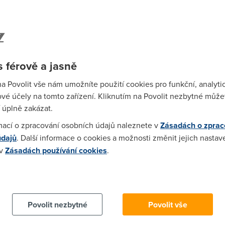
Wi-F
Prů
mez
Podí
 férově a jasně
na Povolit vše nám umožníte použití cookies pro funkční, analyti
St
vé účely na tomto zařízení. Kliknutím na Povolit nezbytné můžet
pr
 úplně zakázat.
tar
mací o zpracování osobních údajů naleznete v
Zásadách o zprac
údajů
. Další informace o cookies a možnosti změnit jejich nastav
 v
Zásadách používání cookies
.
 cookies chcete dozvědět více, další podrobnosti najdete na t
0 - 20 Mb/s
20 - 30 Mb/s
30 a více Mb/s
Povolit nezbytné
Povolit vše
 internetu
podle operátorů můžete on-line sledovat i