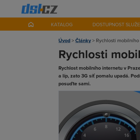
KATALOG
DOSTUPNOST SLUŽ
Úvod
>
Články
>
Rychlosti mobilního
Rychlosti mobi
Rychlost mobilního internetu v Praz
a líp, zato 3G síť pomalu upadá. Pod
posuďte sami.