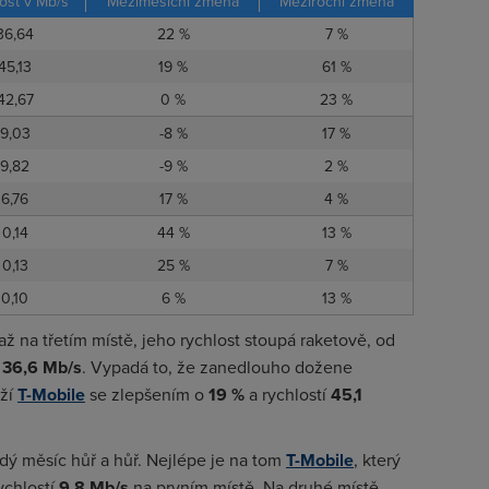
ost v Mb/s
Meziměsíční změna
Meziroční změna
36,64
22 %
7 %
45,13
19 %
61 %
42,67
0 %
23 %
9,03
-8 %
17 %
9,82
-9 %
2 %
6,76
17 %
4 %
0,14
44 %
13 %
0,13
25 %
7 %
0,10
6 %
13 %
 až na třetím místě, jeho rychlost stoupá raketově, od
36,6 Mb/s
. Vypadá to, že zanedlouho dožene
rží
T-Mobile
se zlepšením o
19 %
a rychlostí
45,1
dý měsíc hůř a hůř. Nejlépe je na tom
T-Mobile
, který
rychlostí
9,8 Mb/s
na prvním místě. Na druhé místě