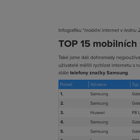
Infografiku "
mobilní internet v lednu 
TOP 15 mobilních 
Také jsme dali dohromady nejpoužívan
uživatelé měřili rychlost internetu s 
stále
telefony značky Samsung
.
Pořadí
Výrobce
Typ
1.
Samsung
Gal
2.
Samsung
Gal
3.
Huawei
P8 L
4.
Samsung
Gal
5.
Samsung
Gal