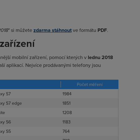
2018
" si můžete
zdarma stáhnout
ve formátu
PDF
.
zařízení
ější mobilní zařízení, pomocí kterých v
lednu 2018
naší aplikací. Nejvíce prodávanými telefony jsou
Počet měření
axy S7
1984
axy S7 edge
1851
ite
1208
axy S6
1183
axy S5
764