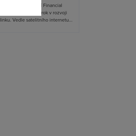
ceX podle informací Financial
s připravuje další krok v rozvoji
linku. Vedle satelitního internetu...