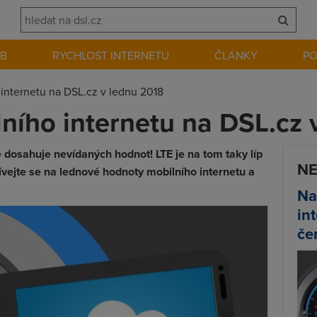
EB
RYCHLOST INTERNETU
ČLÁNKY
P
 internetu na DSL.cz v lednu 2018
lního internetu na DSL.cz 
e dosahuje nevídaných hodnot! LTE je na tom taky líp
NE
ívejte se na lednové hodnoty mobilního internetu a
Na
in
če