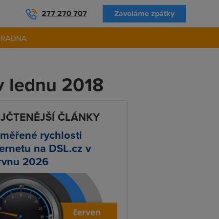
277 270 707
Zavoláme zpátky
ORADNA
v lednu 2018
JČTENĚJŠÍ ČLÁNKY
měřené rychlosti
ternetu na DSL.cz v
rvnu 2026