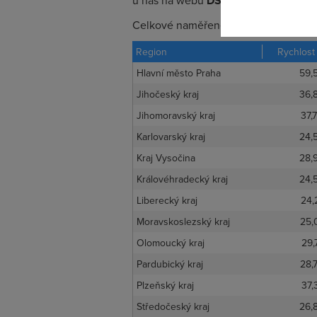
u nás na webu
DSL.cz
.
Celkové naměřené rychlosti
mobilníh
Region
Rychlost
Hlavní město Praha
59,
Jihočeský kraj
36,
Jihomoravský kraj
37,
Karlovarský kraj
24,
Kraj Vysočina
28,
Královéhradecký kraj
24,
Liberecký kraj
24,
Moravskoslezský kraj
25,
Olomoucký kraj
29,
Pardubický kraj
28,
Plzeňský kraj
37,
Středočeský kraj
26,