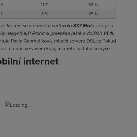
29
11 %
32 %
32
8 %
25 %
, ve kterém se v průměru surfovalo
37,7 Mb/s
, což je o
y nejrychlejší Praha si polepšila ještě o dalších
14 %
,
tuje Pavla Gabrhelíková, mluvčí serveru DSL.cz Pokud
i naši čtenáři ve vašem kraji, mkrněte na tabulku výše.
bilní internet