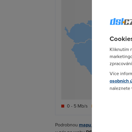
Cookies
Kliknutím 
marketingo
zpracování
Více infor
osobních 
naleznete
Pokud se o
0 - 5 Mb/s
5 - 10 Mb/s
1
odkazu.
Podrobnou
mapu rychlostí mobilního