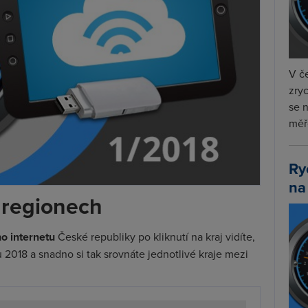
V če
zryc
se 
měře
Ry
na
v regionech
ho internetu
České republiky po kliknutí na kraj vidíte,
 2018 a snadno si tak srovnáte jednotlivé kraje mezi