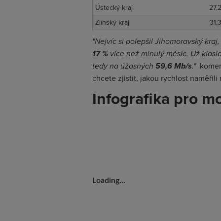
Ústecký kraj
27,
Zlínský kraj
31,
"Nejvíc si polepšil Jihomoravský kraj
17 %
více než minulý měsíc. Už klasick
tedy na úžasných
59,6 Mb/s
."
komen
chcete zjistit, jakou rychlost naměřil
Infografika pro mo
Loading...