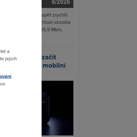
i internet v červnu opět zrychlil.
měrná naměřená rychlost vzrostla
iměsíčně o 4 % na 35,5 Mb/s.
vejte...
cké a
arlink plánuje začít
e jejich
odávat vlastní mobilní
ify
ování
ení
omto