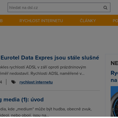
EB
RYCHLOST INTERNETU
ČLÁNKY
P
 Eurotel Data Expres jsou stále slušné
NE
les rychlostí ADSL v září oproti prázdninovým
Ry
měř nedostavil. Rychlosti ADSL naměřené v...
na
04
rychlost internetu
 media (1): úvod
dia, kde „medium“ může být hudba, obecně zvuk,
deo), nebo obojí, jsou na...