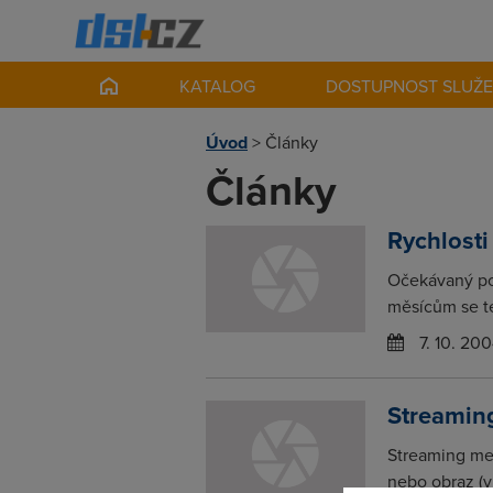
KATALOG
DOSTUPNOST SLUŽ
Úvod
>
Články
Články
Rychlosti
Očekávaný pok
měsícům se té
7. 10. 20
Streaming
Streaming me
nebo obraz (vi