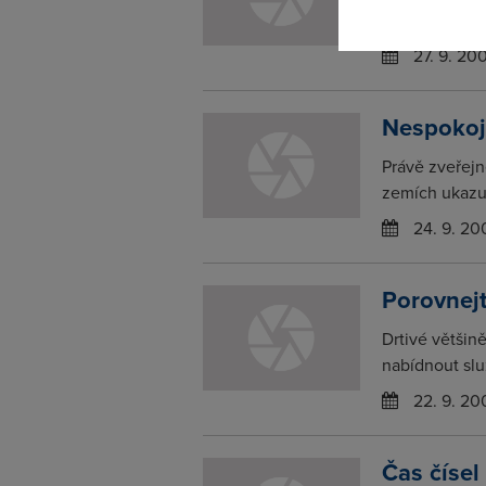
Airdata ve 3
27. 9. 20
Nespokoj
Právě zveřej
zemích ukazuj
24. 9. 20
Porovnejt
Drtivé většin
nabídnout slu
22. 9. 20
Čas čísel