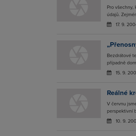
Pro všechny, 
údajů. Zejmén
17. 9. 200
„Přenosný
Bezdrátové te
případně domá
15. 9. 20
Reálné k
V červnu jsme
perspektivní
10. 9. 20