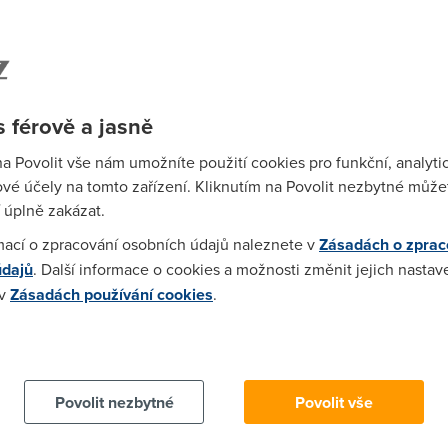
04
telekomunikace
Wi-F
 & broadband
Prů
 férově a jasně
ruje ve statistikách širokopásmového připojení na
mez
ech, za což výrazně vděčí pozitivnímu...
Podí
na Povolit vše nám umožníte použití cookies pro funkční, analyti
4
telekomunikace
vé účely na tomto zařízení. Kliknutím na Povolit nezbytné můžet
 úplně zakázat.
St
pr
tomné DSL
mací o zpracování osobních údajů naleznete v
Zásadách o zprac
tar
údajů
. Další informace o cookies a možnosti změnit jejich nastav
 byly Benátky ve znamení širokopásmového přístupu.
 v
Zásadách používání cookies
.
jen DSL tímto světem vládne, DSL Forum...
04
telekomunikace
 cookies chcete dozvědět více, další podrobnosti najdete na t
DSL po německu
Povolit nezbytné
Povolit vše
e nová služba, kterou postupně nabízí společnost