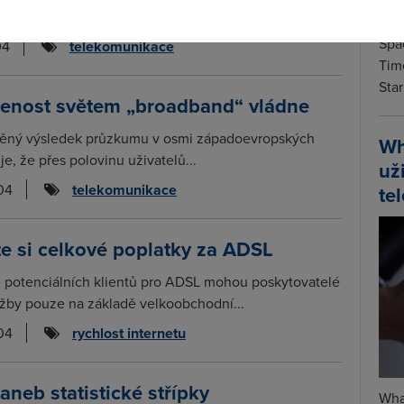
0 německých městech. Název napovídá, že...
Spa
04
telekomunikace
Time
Star
enost světem „broadband“ vládne
něný výsledek průzkumu v osmi západoevropských
Wh
e, že přes polovinu uživatelů...
už
04
telekomunikace
te
e si celkové poplatky za ADSL
ě potenciálních klientů pro ADSL mohou poskytovatelé
žby pouze na základě velkoobchodní...
04
rychlost internetu
 aneb statistické střípky
Wha