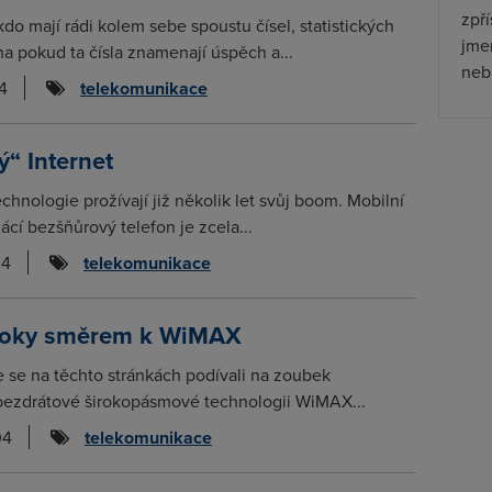
zpř
kdo mají rádi kolem sebe spoustu čísel, statistických
jmen
a pokud ta čísla znamenají úspěch a...
nebu
4
telekomunikace
“ Internet
chnologie prožívají již několik let svůj boom. Mobilní
cí bezšňůrový telefon je zcela...
04
telekomunikace
roky směrem k WiMAX
 se na těchto stránkách podívali na zoubek
 bezdrátové širokopásmové technologii WiMAX...
04
telekomunikace