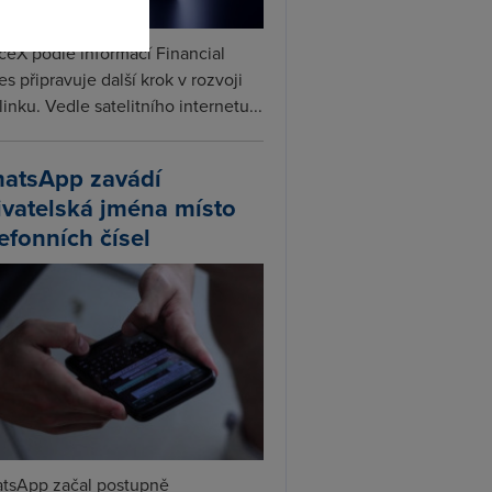
ceX podle informací Financial
s připravuje další krok v rozvoji
linku. Vedle satelitního internetu...
atsApp zavádí
ivatelská jména místo
lefonních čísel
tsApp začal postupně