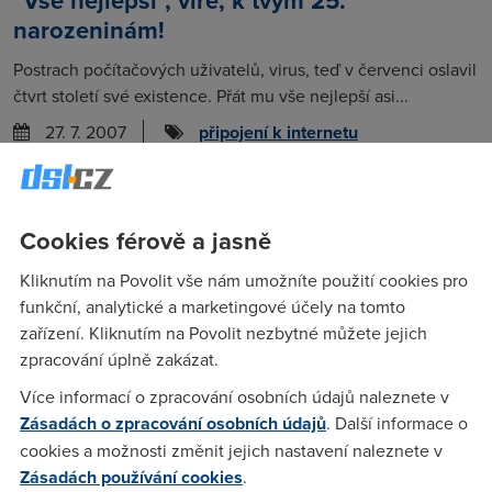
"Vše nejlepší", vire, k tvým 25.
narozeninám!
Postrach počítačových uživatelů, virus, teď v červenci oslavil
čtvrt století své existence. Přát mu vše nejlepší asi...
27. 7. 2007
připojení k internetu
Jak jsou připojeny české domácnosti?
Cookies férově a jasně
Různé statistiky se v konkrétních číslech obvykle rozchází.
Jen málokdy ale tak výrazně, jako pohledy Factum Invenio...
Kliknutím na Povolit vše nám umožníte použití cookies pro
funkční, analytické a marketingové účely na tomto
10. 7. 2007
připojení k internetu
zařízení. Kliknutím na Povolit nezbytné můžete jejich
zpracování úplně zakázat.
Wi-Fi od T-Mobile
Více informací o zpracování osobních údajů naleznete v
Americká pobočka společnosti T-Mobile, která zatím na
Zásadách o zpracování osobních údajů
. Další informace o
zdejším trhu žádný mimořádný průlom neudělala, hodlá
cookies a možnosti změnit jejich nastavení naleznete v
během...
Zásadách používání cookies
.