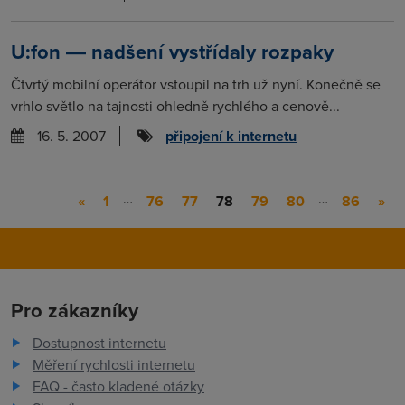
U:fon ― nadšení vystřídaly rozpaky
Čtvrtý mobilní operátor vstoupil na trh už nyní. Konečně se
vrhlo světlo na tajnosti ohledně rychlého a cenově...
16. 5. 2007
připojení k internetu
…
…
«
1
76
77
78
79
80
86
»
Pro zákazníky
Dostupnost internetu
Měření rychlosti internetu
FAQ - často kladené otázky